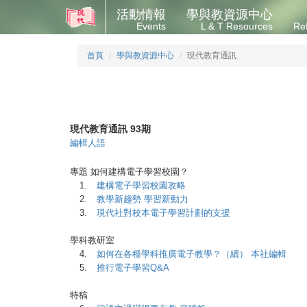
活動情報
學與教資源中心
Events
L & T Resources
Re
首頁
學與教資源中心
現代教育通訊
現代教育通訊 93期
編輯人語
專題 如何建構電子學習校園？
1.
建構電子學習校園攻略
2.
教學新趨勢 學習新動力
3.
現代社對校本電子學習計劃的支援
學科教研室
4.
如何在各種學科推廣電子教學？（續） 本社編輯
5.
推行電子學習Q&A
特稿