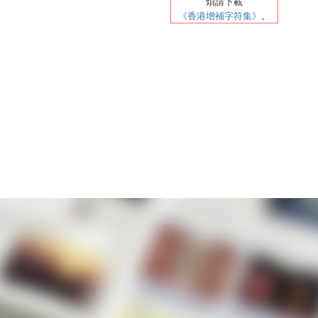
煩請
下載
《香港增補字符集》
。