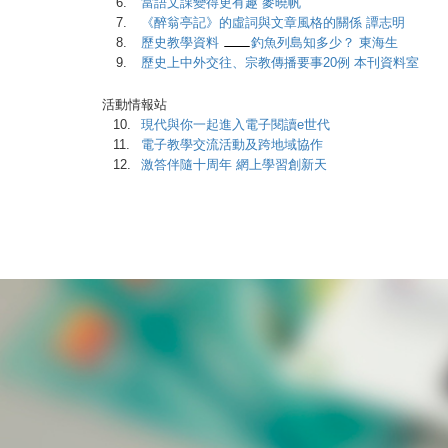
6.
當語文課變得更有趣 麥曉帆
7.
《醉翁亭記》的虛詞與文章風格的關係 譚志明
8.
歷史教學資料
釣魚列島知多少？ 東海生
9.
歷史上中外交往、宗教傳播要事20例 本刊資料室
活動情報站
10.
現代與你一起進入電子閱讀e世代
11.
電子教學交流活動及跨地域協作
12.
激答伴隨十周年 網上學習創新天