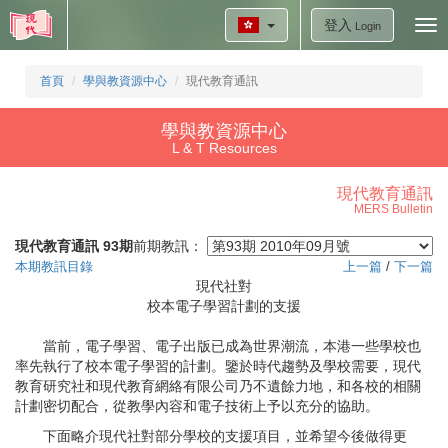
登入
Tog
Login
nav
首頁
學與教資源中心
現代教育通訊
學與教資源中心
L & T Resources
現代教育通訊
MERS Bulletin
現代教育通訊 93期
前期教訊：
本期教訊目錄
上一篇
/
下一篇
現代社對
校本電子學習計劃的支援
當前，電子學習、電子出版已成為世界潮流，本港一些學校也
率先執行了校本電子學習的計劃。鑒於時代趨勢及學校需要，現代
教育研究社和現代教育網絡有限公司乃不遺餘力地，和各校的相關
計劃密切配合，從教學內容和電子技術上予以充分的協助。
下面略介現代社對部分學校的支援項目，並希望今後做得更