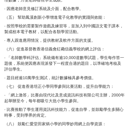
理數據，方便老師檢視學生成績。
‧ 因應老師意見修訂系統及介面，配合教學。
（五） 幫助鳳溪創新小學增進電子化教學的實踐與效能：
‧ 按照學校的需要製作遊戲及練習等，並加入到中國語文電子課本，
製成校本電子教材，以配合各類學習活動。
‧ 專人跟進應用情況，提供教材及軟件方面的支援。
（六）促進基督教香港信義會紅磡信義學校的網上評估：
‧ 「名師數學科評估」系統備有逾10,000道數學試題，學生每作答一
題後，系統便因應表現派發下一程度合適的題目，以準確地考核及
評估學生。
‧ 題目經逾10萬學生測試，統計數據極具參考價值。
（七） 促進香港培正小學同學參與比賽活動，提升自學能力：
‧ 「網上激答」比賽由現代社及意成資訊科技有限公司主辦，2000年
起舉辦至今，每年都吸引大批小學生參與。
‧ 比賽推動了學生運用資訊科技能力，促進自學，並鼓勵學生多關心
時事，受到學界的肯定。
（八） 鼓勵仁愛堂田家炳小學的同學妙用網上自學資源：