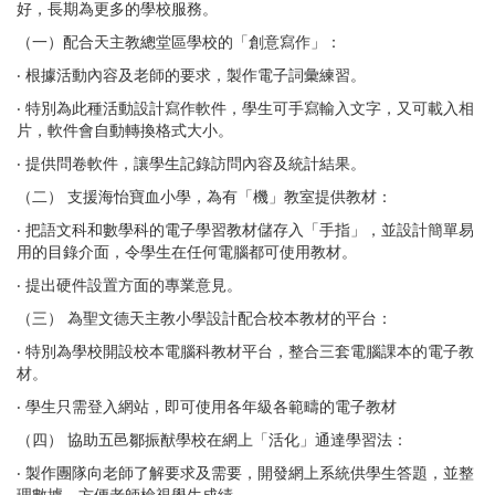
好，長期為更多的學校服務。
（一）配合天主教總堂區學校的「創意寫作」：
‧ 根據活動內容及老師的要求，製作電子詞彙練習。
‧ 特別為此種活動設計寫作軟件，學生可手寫輸入文字，又可載入相
片，軟件會自動轉換格式大小。
‧ 提供問卷軟件，讓學生記錄訪問內容及統計結果。
（二） 支援海怡寶血小學，為有「機」教室提供教材：
‧ 把語文科和數學科的電子學習教材儲存入「手指」，並設計簡單易
用的目錄介面，令學生在任何電腦都可使用教材。
‧ 提出硬件設置方面的專業意見。
（三） 為聖文德天主教小學設計配合校本教材的平台：
‧ 特別為學校開設校本電腦科教材平台，整合三套電腦課本的電子教
材。
‧ 學生只需登入網站，即可使用各年級各範疇的電子教材
（四） 協助五邑鄒振猷學校在網上「活化」通達學習法：
‧ 製作團隊向老師了解要求及需要，開發網上系統供學生答題，並整