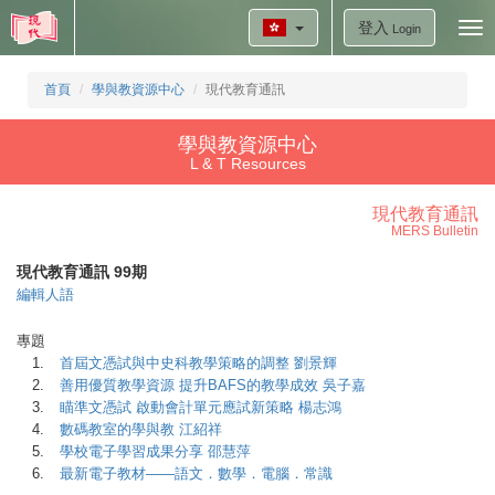
登入
Tog
Login
nav
首頁
學與教資源中心
現代教育通訊
學與教資源中心
L & T Resources
現代教育通訊
MERS Bulletin
現代教育通訊 99期
編輯人語
專題
1.
首屆文憑試與中史科教學策略的調整 劉景輝
2.
善用優質教學資源 提升BAFS的教學成效 吳子嘉
3.
瞄準文憑試 啟動會計單元應試新策略 楊志鴻
4.
數碼教室的學與教 江紹祥
5.
學校電子學習成果分享 邵慧萍
6.
最新電子教材——語文．數學．電腦．常識