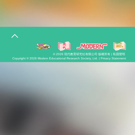
T
o
g
g
l
© 2026
現代教育研究社有限公司
·版權所有 |
私隱聲明
e
Copyright © 2026
Modern Educational Research Society, Ltd. |
Privacy Statement
n
a
v
i
g
a
t
i
o
n