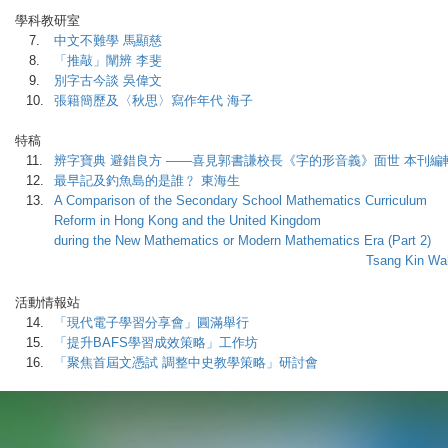
學科教研室
7.
中文不難學 馬顯慈
8.
「推敲」闡辨 李斐
9.
別字古今談 吳偉文
10.
張籍簡歷及〈秋思〉寫作年代 海子
特稿
11.
辨字寶典 避錯良方 ——喜見郭書謙校長《字的形音義》面世 本刊編
12.
最早記及釣魚島的是誰﹖ 東海生
13.
A Comparison of the Secondary School Mathematics Curriculum
Reform in Hong Kong and the United Kingdom
during the New Mathematics or Modern Mathematics Era (Part 2)
Tsang Kin Wah, Fran
活動情報站
14.
「現代電子學習分享會」圓滿舉行
15.
「提升BAFS學習成效策略」工作坊
16.
「聚焦首屆文憑試 調整中史教學策略」研討會