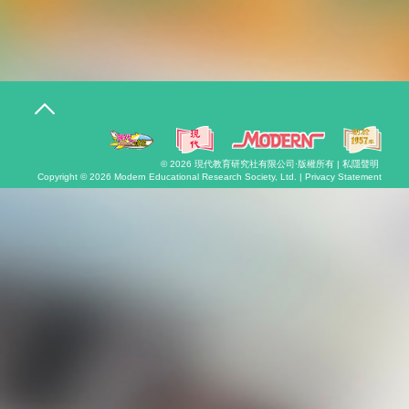
T
o
g
g
l
© 2026
現代教育研究社有限公司
·版權所有 |
私隱聲明
e
Copyright © 2026
Modern Educational Research Society, Ltd. |
Privacy Statement
n
a
v
i
g
a
t
i
o
n