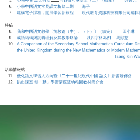
5.
心領神會 語文有法
內容技巧兩雙全（三）（續完） 吳智光
6.
小學中國語文常見課文析疑二則 海子
7.
建構電子課程，開展學習新旅程 現代教育資訊科技有限公司編輯
特稿
8.
我和中國語文教學〔施教篇（中）、（下）〕（續完） 田小琳
9.
成語結構與詞義理解及其教學略論
以四字格為例 馬顯慈
10.
A Comparison of the Secondary School Mathematics Curriculum Re
the United Kingdom during the New Mathematics or Modern Mathema
Tsang Kin Wah, Fran
活動情報站
11.
優化語文學習大方向暨《二十一世紀現代中國 語文》新書發佈會
12.
跳出課室 移「動」學習講座暨幼稚園教材簡介會