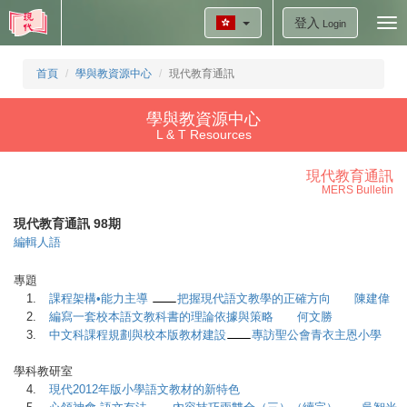
登入
Tog
Login
nav
首頁
學與教資源中心
現代教育通訊
學與教資源中心
L & T Resources
現代教育通訊
MERS Bulletin
現代教育通訊 98期
編輯人語
專題
1.
課程架構•能力主導
把握現代語文教學的正確方向 陳建偉
2.
編寫一套校本語文教科書的理論依據與策略 何文勝
3.
中文科課程規劃與校本版教材建設
專訪聖公會青衣主恩小學
學科教研室
4.
現代2012年版小學語文教材的新特色