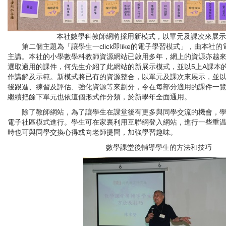
本社數學科教師網將採用新模式，以單元及課次來展示
第二個主題為「讓學生一click即like的電子學習模式」，由本社
主講。本社的小學數學科教師資源網站已啟用多年，網上的資源亦越
選取適用的課件，何先生介紹了此網站的新展示模式，並以5上A課本
作講解及示範。新模式將已有的資源整合，以單元及課次來展示，並
後跟進、練習及評估、強化資源等來劃分，令在每部分適用的課件一
繼續把餘下單元也依這個形式作分類，於新學年全面通用。
除了教師網站，為了讓學生在課堂後有更多與同學交流的機會，學
電子社區模式進行。學生可在家裏利用互聯網登入網站，進行一些重
時也可與同學交換心得或向老師提問，加強學習趣味。
數學課堂後輔導學生的方法和技巧