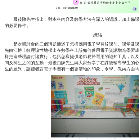
最後陳先生指出，對本科內容及教學方法有深入的認識，加上備課
的必要條件。
總結
是次研討會的三個講題簡述了怎樣應用電子學習於課前、課堂及課
先由江博士較理論性地帶出在數學科上該如何善用電子資訊增進學習
樣把這些理論付諸實行，包括怎樣提供老師易於選用的認知工具，以
間及師生之間的互動；最後由陳先生與大家分享了在課後輔導學生的
生的差異，讓聽者對電子學習有一個更清晰的印象，令學、教兩方面