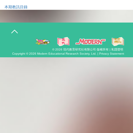
本期教訊目錄
T
o
g
g
l
© 2026
現代教育研究社有限公司
·版權所有 |
私隱聲明
e
Copyright © 2026
Modern Educational Research Society, Ltd. |
Privacy Statement
n
a
v
i
g
a
t
i
o
n