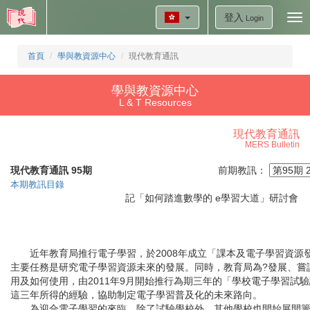
登入
Tog
Login
nav
首頁
學與教資源中心
現代教育通訊
學與教資源中心
L & T Resources
現代教育通訊
MERS Bulletin
現代教育通訊 95期
前期教訊：
本期教訊目錄
記「如何踏進數學的 e學習大道」研討
近年教育局推行電子學習，於2008年成立「課本及電子學習資源
主要任務是研究電子學習資源未來的發展。同時，教育局為?發展、嘗
用及如何使用，由2011年9月開始推行為期三年的「學校電子學習試
這三年所得的經驗，協助制定電子學習普及化的未來路向。
為迎合電子學習的來臨，除了試驗學校外，其他學校也開始展開籌