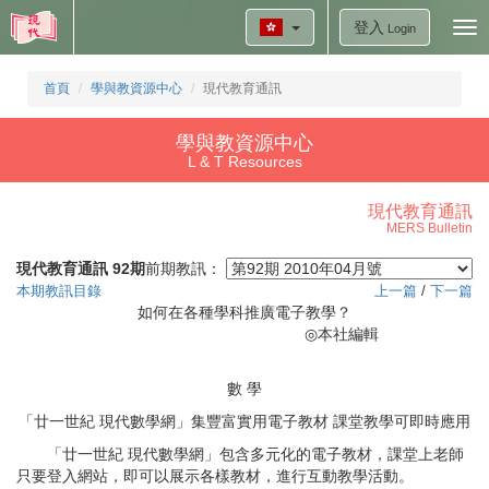
登入
Tog
Login
nav
首頁
學與教資源中心
現代教育通訊
學與教資源中心
L & T Resources
現代教育通訊
MERS Bulletin
現代教育通訊 92期
前期教訊：
本期教訊目錄
上一篇
/
下一篇
如何在各種學科推廣電子教學？
◎
本社編輯
數 學
「廿一世紀 現代數學網」集豐富實用電子教材 課堂教學可即時應用
「廿一世紀 現代數學網」包含多元化的電子教材，課堂上老師
只要登入網站，即可以展示各樣教材，進行互動教學活動。