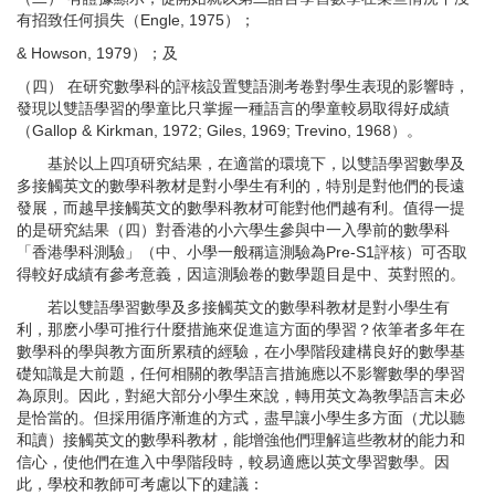
有招致任何損失（Engle, 1975）；
& Howson, 1979）；及
（四） 在研究數學科的評核設置雙語測考卷對學生表現的影響時，
發現以雙語學習的學童比只掌握一種語言的學童較易取得好成績
（Gallop & Kirkman, 1972; Giles, 1969; Trevino, 1968）。
基於以上四項研究結果，在適當的環境下，以雙語學習數學及
多接觸英文的數學科教材是對小學生有利的，特別是對他們的長遠
發展，而越早接觸英文的數學科教材可能對他們越有利。值得一提
的是研究結果（四）對香港的小六學生參與中一入學前的數學科
「香港學科測驗」（中、小學一般稱這測驗為Pre-S1評核）可否取
得較好成績有參考意義，因這測驗卷的數學題目是中、英對照的。
若以雙語學習數學及多接觸英文的數學科教材是對小學生有
利，那麽小學可推行什麼措施來促進這方面的學習？依筆者多年在
數學科的學與教方面所累積的經驗，在小學階段建構良好的數學基
礎知識是大前題，任何相關的教學語言措施應以不影響數學的學習
為原則。因此，對絕大部分小學生來說，轉用英文為教學語言未必
是恰當的。但採用循序漸進的方式，盡早讓小學生多方面（尤以聽
和讀）接觸英文的數學科教材，能增強他們理解這些教材的能力和
信心，使他們在進入中學階段時，較易適應以英文學習數學。因
此，學校和教師可考慮以下的建議：