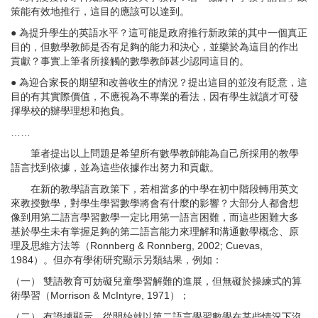
策能有效地推行，這目的應該可以達到。
● 為提升學生的英語水平？這可能是政府推行新政策的其中一個真正
目的，但數學教師是否有足夠的能力和決心，並樂於為這目的作出
貢獻？事實上筆者所接觸的數學教師甚少認同這目的。
● 為迎合家長的期望和改善收生的情況？提出這目的並沒有貶意，這
目的有其實際價值，不應視為不專業的看法，因有學生就讀才可發
揮學校的辦學理想和抱負。
……
筆者提出以上問題是希望所有數學教師能為自己所採用的教學
語言找到依據，並為這些依據作出努力和貢獻。
在新的教學語言政策下，若相當多的中學在初中階段轉用英文
來教授數學，對學生學習數學將會有什麼的影響？大部分人都會想
像到用第二語言學習數學一定比用第一語言困難，而這些困難大多
基於學生未有掌握足夠的第二語言能力來理解和溝通數學概念、原
理及思維方法等（Ronnberg & Ronnberg, 2002; Cuevas,
1984）。但亦有學術研究顯示另類結果，例如：
（一） 雙語教育可妨礙兒童學習解難的進展，但無礙於操練式的算
術學習（Morrison & McIntyre, 1971）；
（二） 有證據顯示，從開始就以第二語言學習數學在某些情況下沒