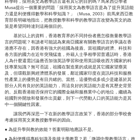
科學時，採用英文為教學語言還有其它的目的嗎？馬來西亞學者
Musa提出一個重要的問題「採用英文為教學語言是為了提升英語能
力還是利便獲得數學和科學知識？」（Musa, 2003）前馬來西亞教
育部長明確地指出，把教授數學和科學的教學語言改變為英文的政
策是希望同時達到這兩個目的。
基於以上的資料，香港教育界的不同持份者應怎樣衡量教學語
言的問題呢？有讀者可能認為東南亞國家有關教學語言的爭議在香
港應不存在，因香港有強大的祖國為後盾。當祖國的經濟、科技和
各方面的國力在近年突飛猛進，外籍人士爭相學習普通話時，香港
人為什麼還需討論應否加強英語學習和使用英語吸收西方國家的科
技專業知識？無可否認，祖國在製造業的成就是其它國家望塵莫
及，但環觀新興經濟體系的發展，鄰近國家印度在資訊科技和服務
性產業上的優勢是有目共睹的。當然，這優勢或多或少是建基於其
部分人民有良好的英語能力，而這良好的英語能力是有其歷史背景
的。反觀香港能否保持它的國際金融和服務業中心的地位，繼續為
祖國對外開放和發展作出貢獻，則下一代勞動人口的英語能力是其
中一個關鍵性因素。
讓我們再深思一下在新的教學語言政策下，香港的部分學校會
考慮採用英文來教授數學科的因由。
● 為提升學與教的效能？答案明顯地應該不是。
● 為利便獲得專科知識及銜接大學教育？若「微調中學教學語言」政