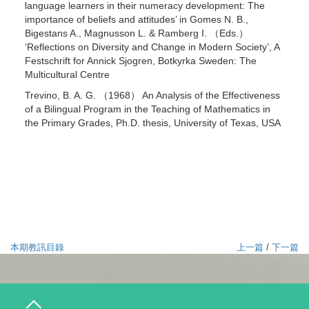
language learners in their numeracy development: The
importance of beliefs and attitudes’ in Gomes N. B.,
Bigestans A., Magnusson L. & Ramberg I. （Eds.）
‘Reflections on Diversity and Change in Modern Society’, A
Festschrift for Annick Sjogren, Botkyrka Sweden: The
Multicultural Centre
Trevino, B. A. G. （1968） An Analysis of the Effectiveness
of a Bilingual Program in the Teaching of Mathematics in
the Primary Grades, Ph.D. thesis, University of Texas, USA
本期教訊目錄
上一篇
/
下一篇
T