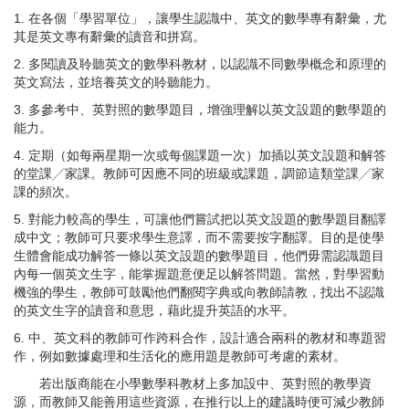
1. 在各個「學習單位」，讓學生認識中、英文的數學專有辭彙，尤
其是英文專有辭彙的讀音和拼寫。
2. 多閱讀及聆聽英文的數學科教材，以認識不同數學概念和原理的
英文寫法，並培養英文的聆聽能力。
3. 多參考中、英對照的數學題目，增強理解以英文設題的數學題的
能力。
4. 定期（如每兩星期一次或每個課題一次）加插以英文設題和解答
的堂課╱家課。教師可因應不同的班級或課題，調節這類堂課╱家
課的頻次。
5. 對能力較高的學生，可讓他們嘗試把以英文設題的數學題目翻譯
成中文；教師可只要求學生意譯，而不需要按字翻譯。目的是使學
生體會能成功解答一條以英文設題的數學題目，他們毋需認識題目
內每一個英文生字，能掌握題意便足以解答問題。當然，對學習動
機強的學生，教師可鼓勵他們翻閱字典或向教師請教，找出不認識
的英文生字的讀音和意思，藉此提升英語的水平。
6. 中、英文科的教師可作跨科合作，設計適合兩科的教材和專題習
作，例如數據處理和生活化的應用題是教師可考慮的素材。
若出版商能在小學數學科教材上多加設中、英對照的教學資
源，而教師又能善用這些資源，在推行以上的建議時便可減少教師