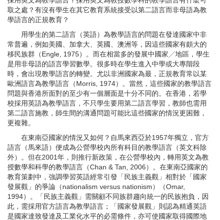
採用英文為教學語言？採用英文為教授數學科的教學語言有什麼可
取之處？有沒有學生在其它教育系統接受以第二語言而非母語為教
學語言的正規教育？
用學生的第二語言（英語）為教學語言的問題在發達國家中非
常普遍，例如美國、加拿大、英國、澳洲等，因這些國家有頗大的
移民族群（Engle, 1975）。而在相當多的發展中國家╱地區，學生
是用非母語的語言學習數學。很多時在學生進入中學或大專階段
時，會出現教學語言的轉變。尤以非洲國家為最，正規教育常以某
歐洲語言為教學語言（Morris, 1974）。當然，這些國家的教學語言
問題與香港所面對的至少有一個層面是十分不同的。在香港，若學
校採用英語為教學語言，不只學生要用第二語言學習，教師也需用
第二語言施教，師生間的溝通問題可能比這些國家的情況更困難，
更複雜。
在東南亞國家的情況又如何？自馬來西亞於1957年獨立，官方
語言（馬來語）便成為公營學校內所有科目的教學語言（英文科除
外）。但在2001年，則推行新政策，在公營學校內，轉用英文為教
授數學和科學的教學語言（Chan & Tan, 2006）。在東南亞國家的
教育策劃中，強調學習英語經常引發「民族主義觀」相對於「國家
發展觀」的爭論（nationalism versus nationism）（Omar,
1994）。「民族主義觀」需關顧不同族群趨向統一的民族抱負，因
此，需採用官方語言為教學語言；「國家發展觀」則認為精通英語
是國家達致發達及工業化水平的必需條件，亦可使國家取得國際地