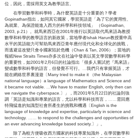
位，因此，需採用英文為教學語言。
在學習數學和科學時，為什麼英語是十分重要的？學者
Gopinathan指出，如同其它國家，學習英語是「為了它的實用性、
為就業、為保證能進入西方的科學和科技領域」 （Gopinathan,
2003, p.21）。就馬來西亞在2001年推行以英語取代馬來語為教授
數學和科學的教學語言的新政策，當地學者Ishak Harun教授重申高
水平的英語能力可幫助馬來西亞青年應付現代化和全球化的挑戰，
而逃避這改變只會令國家陷於危機（Chan & Tan, 2006）；當地的
報紙New Straits Times亦多次在社論中發表以英文學習數學和科學
的重要性，如2001年2月6日的社論指出「很多人嘗試把『馬來語』
變成數學和科學的語言，但發覺不可行。…我們只有掌握英語，才
能在網絡世界裏漫遊〔Many tried to make it （the Malaysian
national language）a language of Mathematics and Science and
it became not viable. …We have to master English, only then can
we navigate the cyberspace.〕」，而2001年5月22日的社論則強
調「英語是知識和專業的語言，尤以科學和科技而言，……需回應
特飛猛進的知識型社會所產生的挑戰和機遇〔English is the
language of knowledge and expertise, particularly in science and
technology. …… to respond to the challenges and opportunities of
an ever advancing knowledge based society.〕」。
除了為較方便吸收西方國家的科技專業知識外，在學習數學和