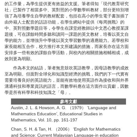
的工作量，為學生提供更有效益的支援。筆者得知「現代教育研究
社」已製作了相當多中、英對照的小學數學科教材，部分更特別增
強了為培養學生自學的教材配套，包括在高小的學生電子書加插了
由外籍人士配音的話語功能，在學生網站中提供《每周挑戰》的
中、英對照數學題目等，令學生在課堂經教師以中文悉心教授某課
題後，可在課餘時間多聽和讀同一課題的英文教材，培養以英文自
學的能力，並增強升中學後以英文學習數學的適應能力。若學校和
家長能相互合作，校方推行本文所建議的措施，而家長亦在這方面
安排多一些有效的課餘自學活動，與校內的相關措施相輔相成，成
效則更為明顯。
作為本文的結語，筆者無意鼓吹英語教學，因母語教學的成效
至為明顯。但面對全球化和知識型經濟的挑戰，我們的下一代實有
需要培養良好的英語能力，並能有效地使用英語作為接收和與外界
溝通科技和專業資訊的語言，而數學科應在這方面作出貢獻，因數
學是所有科學和科技知識之「母」。
參考文獻
Austin, J. L. & Howson, A. G. （1979） ‘Language and
Mathematics Education’, Educational Studies in
Mathematics, Vol. 10, pp. 161-197
Chan, S. H. & Tan, H. （2006） ‘English for Mathematics
and Science: Current Malaysian Language-in education