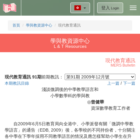
登入
Tog
Login
nav
首頁
學與教資源中心
現代教育通訊
學與教資源中心
L & T Resources
現代教育通訊
MERS Bulletin
現代教育通訊 91期
前期教訊：
本期教訊目錄
上一篇
/
下一篇
淺談微調後的中學教學語言和
小學數學科的學與教
◎
曾健華
資深數學教育工作者
自2009年6月5日教育局向全港中、小學派發有關「微調中學教
學語言」的通告（EDB, 2009）後，各學校的不同持份者，十分關注
各中學在下學年採用不同教學語言的情況及應怎樣幫助小學生在升