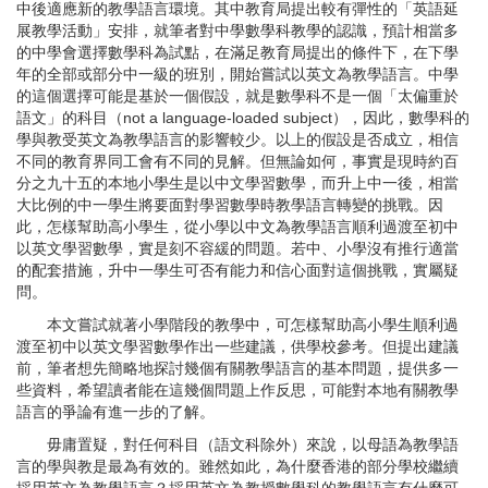
中後適應新的教學語言環境。其中教育局提出較有彈性的「英語延
展教學活動」安排，就筆者對中學數學科教學的認識，預計相當多
的中學會選擇數學科為試點，在滿足教育局提出的條件下，在下學
年的全部或部分中一級的班別，開始嘗試以英文為教學語言。中學
的這個選擇可能是基於一個假設，就是數學科不是一個「太偏重於
語文」的科目（not a language-loaded subject），因此，數學科的
學與教受英文為教學語言的影響較少。以上的假設是否成立，相信
不同的教育界同工會有不同的見解。但無論如何，事實是現時約百
分之九十五的本地小學生是以中文學習數學，而升上中一後，相當
大比例的中一學生將要面對學習數學時教學語言轉變的挑戰。因
此，怎樣幫助高小學生，從小學以中文為教學語言順利過渡至初中
以英文學習數學，實是刻不容緩的問題。若中、小學沒有推行適當
的配套措施，升中一學生可否有能力和信心面對這個挑戰，實屬疑
問。
本文嘗試就著小學階段的教學中，可怎樣幫助高小學生順利過
渡至初中以英文學習數學作出一些建議，供學校參考。但提出建議
前，筆者想先簡略地探討幾個有關教學語言的基本問題，提供多一
些資料，希望讀者能在這幾個問題上作反思，可能對本地有關教學
語言的爭論有進一步的了解。
毋庸置疑，對任何科目（語文科除外）來說，以母語為教學語
言的學與教是最為有效的。雖然如此，為什麼香港的部分學校繼續