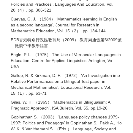
Policies and Practices’, Languages And Education, Vol.
20（4）, pp. 306-321
Cuevas, G. J. （1984） ‘Mathematics learning in English
as a second language’, Journal for Research in
Mathematics Education, Vol. 15（2）, pp. 134-144
EDB香港特別行政區教育局（2009） 教育局通告第6/2009號
—微調中學教學語言
Engle, P. L. （1975） The Use of Vernacular Languages in
Education, Centre for Applied Linguistics, Arlington, Va.,
USA
Gallop, R. & Kirkman, D. F. （1972） ‘An Investigation into
Relative Performances on a Bilingual Test paper in
Mechanical Mathematics’, Educational Research, Vol.
15（1）, pp. 63-71
Giles, W. H. （1969） ‘Mathematics in Bilingualism: A
Pragmatic Approach’, ISA Bulletin, Vol. 55, pp.19-26
Gopinathan S. （2003） ‘Language policy changes 1979-
1997: Politics and Pedagogy’ in Gopinathan S., Pakir A., Ho
W. K. & Vanithamani S. （Eds.） Language, Society and