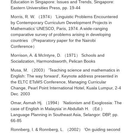
Education in Singapore: Issues and Trends, Singapore:
Eastern Universities Press, pp. 19-44
Morris, R. W. （1974） ‘Linguistic Problems Encountered
by Contemporary Curriculum Development Projects in
Mathematics’ UNESCO, Paris, 1974. A wide-ranging
comparative survey of problems arising in developing
countries （Preparatory paper for the Nairobi
Conference）
Morrison, A. & McIntyre, D. （1971） Schools and
Socialization, Harmondsworth, Pelican Books
Musa, M. （2003） ‘Teaching science and mathematics in
English: The way forward’, Keynote address presented in
the ELTC ETsMS Conference, Managing Curricular
Change, Pearl Point International Hotel, Kuala Lumpur, 2-4
Dec. 2003
Omar, Asmah Hj. （1994） ‘Nationism and Exoglossia: The
case of English in Malaysia’ in Abdullah H. （Ed.）
Language Planning in Southeast Asia, Selangor: DBP, pp.
66-85
Ronnberg, I. & Ronnberg, L. （2002） ‘On guiding second