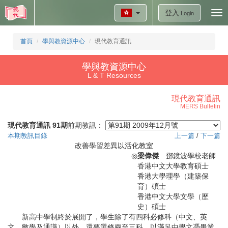
登入
Tog
Login
nav
首頁
學與教資源中心
現代教育通訊
學與教資源中心
L & T Resources
現代教育通訊
MERS Bulletin
現代教育通訊 91期
前期教訊：
本期教訊目錄
上一篇
/
下一篇
改善學習差異以活化教室
◎
梁偉傑
鄧鏡波學校老師
香港中文大學教育碩士
香港大學理學（建築保
育）碩士
香港中文大學文學（歷
史）碩士
新高中學制終於展開了，學生除了有四科必修科（中文、英
文、數學及通識）以外，還要選修兩至三科，以滿足中學文憑畢業