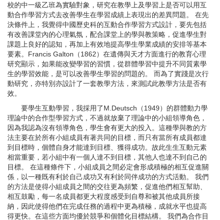
校的中一級乙班為實驗對象，研究在教學上及學習上是否可以用互
動合作學習方式去改善學生在學習成績上表現出的差異問題。 在先
決條件上，我覺得中國歷史科的互動合作學習方式設計，要先包括
有改善課堂內的心理氣氛，配合課堂上的學與教策略，促進學生對
課題上良好的認知，再加上有效地提高學生學業成績的安排等基本
要素。Francis Galton（1862）在遺傳與天才方面進行的教育心理
研究顯示，如果能改變學習的習慣，從群體學習中提升不同質素學
生的學習效能，是可以改善學生學習的問題的。 而為了實踐是次行
動研究，亦特別亦設計了一套教學方法，來測試此教學方法是否有
效。
要學生互動學習，我採用了M.Deutsch（1949）的群體動力學
理論中的合作型學習方式，不過就放棄了理論中的小組領導角色，
因為我認為沒有領導角色，學生會有更大的投入。這種學與教的方
法主要在於所有小組成員有著共同的目標，而只有當所有成員都達
到目標時，個體自身才能達到目標、獲得成功。故此生生互動元素
相當重要，若小組中有一個人達不到目標，其他人也達不到自己的
目標。 在這種條件下，小組成員之間必定會形成積極的相互促進關
係，以一種既有利於自己成功又有利於同伴成功的方式活動。 我們
的方法是使得小組成員之間的交往更為頻繁，促進他們相互幫助、
相互鼓勵，每一名成員都更大程度感受到自尊和被其他成員所接
納，因此使得他們在完成任務的過程中更為積極，成就水平也提高
得更快。在這些方面均優於競爭和個體化目標結構。 我們為合作目