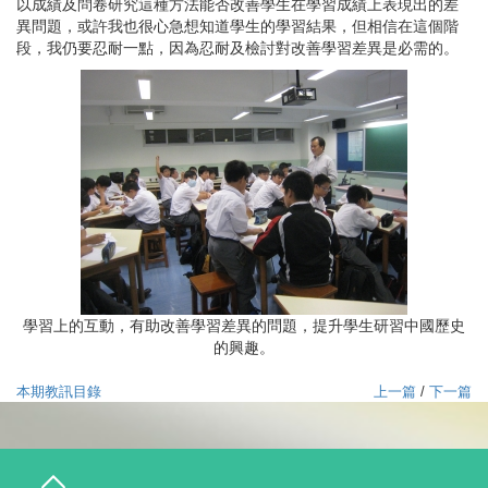
以成績及問卷研究這種方法能否改善學生在學習成績上表現出的差
異問題，或許我也很心急想知道學生的學習結果，但相信在這個階
段，我仍要忍耐一點，因為忍耐及檢討對改善學習差異是必需的。
學習上的互動，有助改善學習差異的問題，提升學生研習中國歷史
的興趣。
本期教訊目錄
上一篇
/
下一篇
T