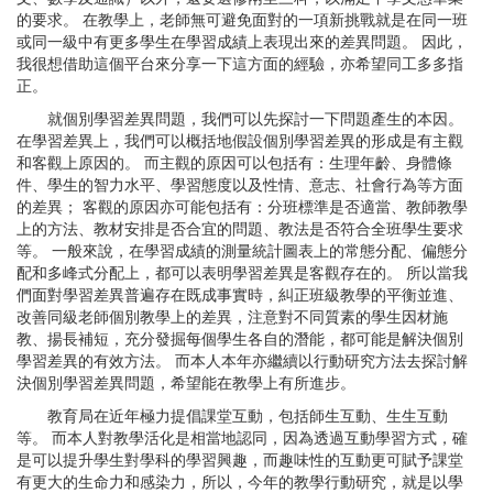
的要求。 在教學上，老師無可避免面對的一項新挑戰就是在同一班
或同一級中有更多學生在學習成績上表現出來的差異問題。 因此，
我很想借助這個平台來分享一下這方面的經驗，亦希望同工多多指
正。
就個別學習差異問題，我們可以先探討一下問題產生的本因。
在學習差異上，我們可以概括地假設個別學習差異的形成是有主觀
和客觀上原因的。 而主觀的原因可以包括有：生理年齡、身體條
件、學生的智力水平、學習態度以及性情、意志、社會行為等方面
的差異； 客觀的原因亦可能包括有：分班標準是否適當、教師教學
上的方法、教材安排是否合宜的問題、教法是否符合全班學生要求
等。 一般來說，在學習成績的測量統計圖表上的常態分配、偏態分
配和多峰式分配上，都可以表明學習差異是客觀存在的。 所以當我
們面對學習差異普遍存在既成事實時，糾正班級教學的平衡並進、
改善同級老師個別教學上的差異，注意對不同質素的學生因材施
教、揚長補短，充分發掘每個學生各自的潛能，都可能是解決個別
學習差異的有效方法。 而本人本年亦繼續以行動研究方法去探討解
決個別學習差異問題，希望能在教學上有所進步。
教育局在近年極力提倡課堂互動，包括師生互動、生生互動
等。 而本人對教學活化是相當地認同，因為透過互動學習方式，確
是可以提升學生對學科的學習興趣，而趣味性的互動更可賦予課堂
有更大的生命力和感染力，所以，今年的教學行動研究，就是以學