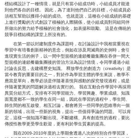
標結構設計了一種情境，就是只有當小組成功時，小組成員才能達
到他們各自的目標。 因此，為了達到他們自己的目標，小組成員必
須相互幫助以獲得小組的成功。 也就是說，這種在小組成績的基礎
上進行獎勵的方式創設了積極的人際關係，使小組成員對同組同伴
所做出的努力給予積極的社會強化，如表揚和鼓勵。 這是在傳統的
競爭目標結構的課堂上所沒有的。
在第一節以封建制度作為課題時，在討論設計中我相當重視在
學習中有培養創新精神的意念，例如在涉及周滅商的史例時，會引
進現實生活的例子，以一間中型規模的連鎖餐廳集團在吞併一間大
型規模的連鎖餐廳集團後的管治方法為設計情境，令同學通過小組
討論去反思，去建構歷史知識。 釋放學生的創造力（creativity）是
當今教育的重要目的之一，對於作為學習主體的學生來說，教學不
應當是單向，教學必須是伴隨著喜悅與感動的探究發現過程，或是
伴隨著驚異的問題解決過程去實行的。 我在互動合作學習中再採用
異質分組方式，安排有不同學習能力、學習興趣、學業成績、知識
面寬度都不一致的學生在同一組，因此在學習的過程中，學生間、
師生間的相互啟發、相互討論，都會將另一些同學的思維導向一個
新的領域，出現一些新的視角，提出一些值得爭論的問題。 可以肯
定，這樣一個知識不斷出現、不斷建構、具有創造性的過程，要比
傳授性教學更受學生歡迎，更有利於學生質素的提高。
我在2009-2010年度的上學期會透過八次的特別合作學習課，