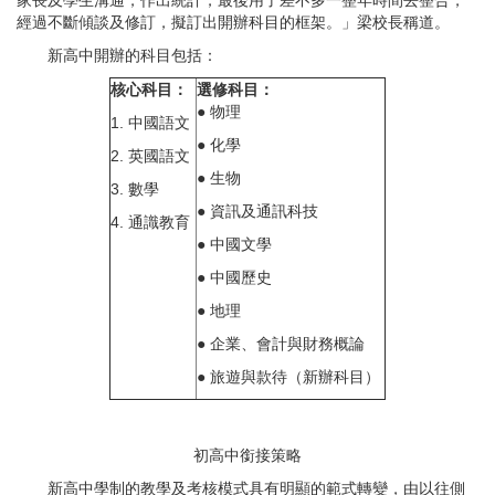
家長及學生溝通，作出統計，最後用了差不多一整年時間去整合，
經過不斷傾談及修訂，擬訂出開辦科目的框架。」梁校長稱道。
新高中開辦的科目包括：
核心科目：
選修科目：
● 物理
1. 中國語文
● 化學
2. 英國語文
● 生物
3. 數學
● 資訊及通訊科技
4. 通識教育
● 中國文學
● 中國歷史
● 地理
● 企業、會計與財務概論
● 旅遊與款待（新辦科目）
初高中銜接策略
新高中學制的教學及考核模式具有明顯的範式轉變，由以往側