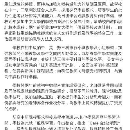
重知識性的傳授，而轉為加強九種共通能力的培訓及運用。故學校
在中一、二級開設綜合人文科，採用探究學習模式，培養學生的批
判性思考及研習等共通能力，為日後學習通識教育科作好準備。學
校近年參加中文大學的學校自我評估及發展計劃，幫助校內教師設
計校本課程；兩年前更參加中文大學的「優質學校改進計劃」，由
專家到校重點協助教師就綜合人文科作課程及教學的整合工作，並
改善專題研習的教學方法及技巧。
學校在初中級的中、英、數三科推行小班教學及小組學習，加
強教師的互動教學及學生之間的互動學習，既培養學生學習興趣及
鞏固學科知識基礎，並提升這三個主要科目的學業水平。 英文科亦
成功申請教育局的「提升英語水平計劃」，全面改革初中英語課
程，使其與新高中課程銜接；而科任教師同時接受相關培訓，為新
高中課程作好準備。
學校於兩年前就初中數學科實施課堂研究，老師透過共同備課
及同儕觀課就個別課題作重點研究，研發不同的教具、課堂活動及
教學技巧，以加強師生互動，有效提升學生的分析思考能力；而有
份參與研究的老師亦會作全校分享，為教學上範式轉變提供了寶貴
的經驗。
新高中新課程要求學校為學生預設5%其他學習經歷的學習時
間，學校為此就「服務學習」作出整合，推出「Care 金銀銅獎計
劃」，從學生服務經驗中滲入德育及公民教育。服務項目除了包括