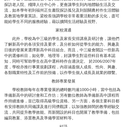
探訪老人院、殘障人仕中心外，更會讓學生到內地體驗生活及交
流，如本學年初到福州正生書院探訪孤兒及到韶關農村作生活體驗
及教當地學童英語。梁校長強調學校非常着重活動的多元化，盡可
能給學生不同的服務經驗，藉以擴闊生活經驗及視野。
家校溝通
此外，學校為中三級的學生及家長安排講座及研討會，讓他們
了解新高中的各項安排及要求，及分析如何從學生的能力、興趣及
日後的發展來選擇新高中科目組合。而且，中三級會開設一些新高
中的選修科目，如化學、地理等，好讓學生對這些科目有基本認
知，同時可幫助學生在高中選科時作合適決定。 於2006/2007年
度，學校亦推行事業規劃課程，內容涵蓋個人成長、性向、興趣、
各類職業特性及工作前的預備，以作學生個人成長及就業的聯繫。
教師專業發展
學校教師每年在專業發展的總時數均逾1000小時，當中包括為
準備新高中的研討會和工作坊；另有數位教師為準備新高中課程而
作持續進修，並已取得高級學位資格。另一方面，各個主要科目都
有安排教師共同備課及進行同儕觀課，以加強教師間的教學經驗交
流，共同提升教學效能。而新開設的科目也開展了教學準備，包括
編寫教案、添置教具及準備學習材料等。
結語