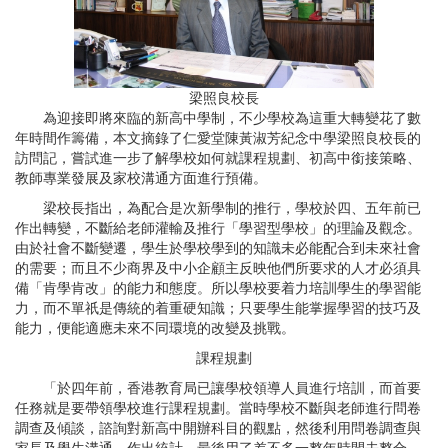
梁照良校長
為迎接即將來臨的新高中學制，不少學校為這重大轉變花了數
年時間作籌備，本文摘錄了仁愛堂陳黃淑芳紀念中學梁照良校長的
訪問記，嘗試進一步了解學校如何就課程規劃、初高中銜接策略、
教師專業發展及家校溝通方面進行預備。
梁校長指出，為配合是次新學制的推行，學校於四、五年前已
作出轉變，不斷給老師灌輸及推行「學習型學校」的理論及觀念。
由於社會不斷變遷，學生於學校學到的知識未必能配合到未來社會
的需要；而且不少商界及中小企顧主反映他們所要求的人才必須具
備「肯學肯改」的能力和態度。所以學校要着力培訓學生的學習能
力，而不單祇是傳統的着重硬知識；只要學生能掌握學習的技巧及
能力，便能適應未來不同環境的改變及挑戰。
課程規劃
「於四年前，香港教育局已讓學校領導人員進行培訓，而首要
任務就是要帶領學校進行課程規劃。當時學校不斷與老師進行問卷
調查及傾談，諮詢對新高中開辦科目的觀點，然後利用問卷調查與