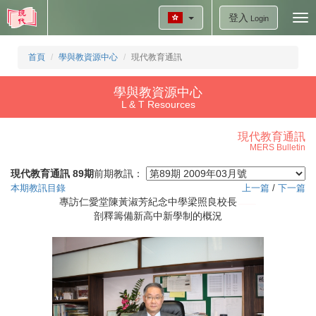
登入
Tog
Login
nav
首頁
學與教資源中心
現代教育通訊
學與教資源中心
L & T Resources
現代教育通訊
MERS Bulletin
現代教育通訊 89期
前期教訊：
本期教訊目錄
上一篇
/
下一篇
專訪仁愛堂陳黃淑芳紀念中學梁照良校長
剖釋籌備新高中新學制的概況