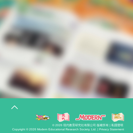
T
o
g
g
l
© 2026
現代教育研究社有限公司
·版權所有 |
私隱聲明
e
Copyright © 2026
Modern Educational Research Society, Ltd. |
Privacy Statement
n