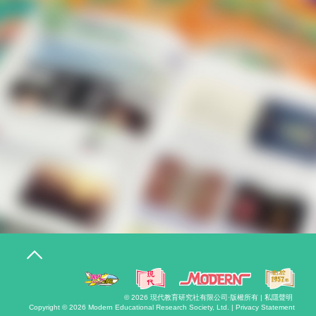
T
o
g
g
l
© 2026
現代教育研究社有限公司
·版權所有 |
私隱聲明
e
Copyright © 2026
Modern Educational Research Society, Ltd. |
Privacy Statement
n