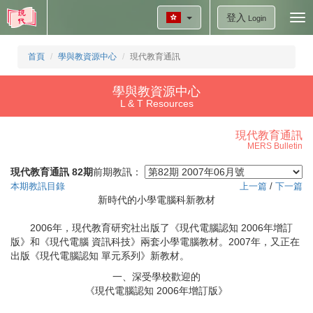
登入
Tog
Login
nav
首頁
學與教資源中心
現代教育通訊
學與教資源中心
L & T Resources
現代教育通訊
MERS Bulletin
現代教育通訊 82期
前期教訊：
本期教訊目錄
上一篇
/
下一篇
新時代的小學電腦科新教材
2006年，現代教育研究社出版了《現代電腦認知 2006年增訂
版》和《現代電腦 資訊科技》兩套小學電腦教材。2007年，又正在
出版《現代電腦認知 單元系列》新教材。
一、深受學校歡迎的
《現代電腦認知 2006年增訂版》