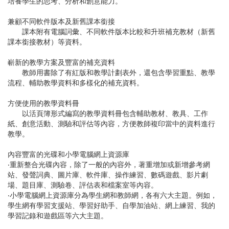
培養學生的思考、分析和創意能力。
兼顧不同軟件版本及新舊課本銜接
課本附有電腦詞彙、不同軟件版本比較和升班補充教材（新舊
課本銜接教材）等資料。
嶄新的教學方案及豐富的補充資料
教師用書除了有紅版和教學計劃表外，還包含學習重點、教學
流程、輔助教學資料和多樣化的補充資料。
方便使用的教學資料冊
以活頁簿形式編寫的教學資料冊包含輔助教材、教具、工作
紙、創意活動、測驗和評估等內容，方便教師複印當中的資料進行
教學。
內容豐富的光碟和小學電腦網上資源庫
‧重新整合光碟內容，除了一般的內容外，著重增加或新增參考網
站、發聲詞典、圖片庫、軟件庫、操作練習、數碼遊戲、影片劇
場、題目庫、測驗卷、評估表和檔案室等內容。
‧小學電腦網上資源庫分為學生網和教師網，各有六大主題。例如，
學生網有學習支援站、學習好助手、自學加油站、網上練習、我的
學習記錄和遊戲區等六大主題。