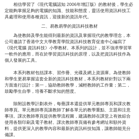
相信學習了《現代電腦認知 2006年增訂版》的教材後，學生必
定能夠掌握足夠的電腦的知識、技能和態度，靈活使用資訊科技工
具處理和使用各種資訊，迎接新的資訊年代。
二、易教易學的資訊科技教材
為使教師及學生能得到最新的資訊及掌握現代的教學理念，本
公司邀請了香港中文大學教育學院資訊科技教育促進中心編寫了
《現代電腦 資訊科技》小學教材。本系列的設計，並不強求學習單
一軟件的應用，而在於學習資訊科技的原理，以及把資訊科技作為
個人發展的工具。
本系列教材包括課本、習作冊、光碟及網上資源庫。為使教師
和學生更易掌握這套全新的資訊科技教材，本系列教材針對以下兩
方面進行設計：第一，協助教師教學，減輕教師的工作量；第二，
鼓勵學生自學，培養不斷求知的態度。
除附設教學計劃表外，每冊課本還提供單元教師專頁和課次教
師專頁。單元教師專頁讓教師了解各單元的教學重點、主題和注意
事項。課次教師專頁提供教學流程圖，建議教師在課堂上有效綜合
使用各類印刷及電子教材。課次教師專頁備有參考網址和額外資
料，提供更深入的教學內容和最新的資訊科技知識，讓教師能充分
備課。