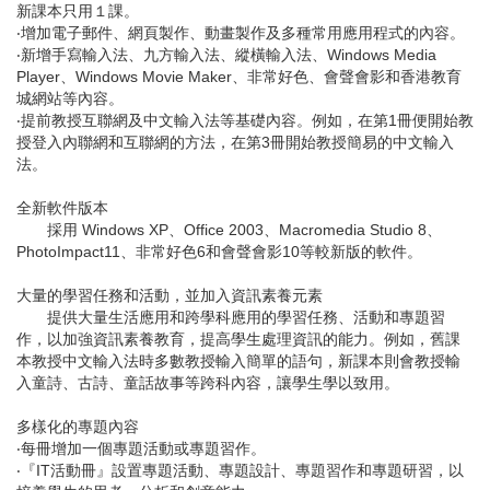
新課本只用１課。
‧增加電子郵件、網頁製作、動畫製作及多種常用應用程式的內容。
‧新增手寫輸入法、九方輸入法、縱橫輸入法、Windows Media
Player、Windows Movie Maker、非常好色、會聲會影和香港教育
城網站等內容。
‧提前教授互聯網及中文輸入法等基礎內容。例如，在第1冊便開始教
授登入內聯網和互聯網的方法，在第3冊開始教授簡易的中文輸入
法。
全新軟件版本
採用 Windows XP、Office 2003、Macromedia Studio 8、
PhotoImpact11、非常好色6和會聲會影10等較新版的軟件。
大量的學習任務和活動，並加入資訊素養元素
提供大量生活應用和跨學科應用的學習任務、活動和專題習
作，以加強資訊素養教育，提高學生處理資訊的能力。例如，舊課
本教授中文輸入法時多數教授輸入簡單的語句，新課本則會教授輸
入童詩、古詩、童話故事等跨科內容，讓學生學以致用。
多樣化的專題內容
‧每冊增加一個專題活動或專題習作。
‧『IT活動冊』設置專題活動、專題設計、專題習作和專題研習，以