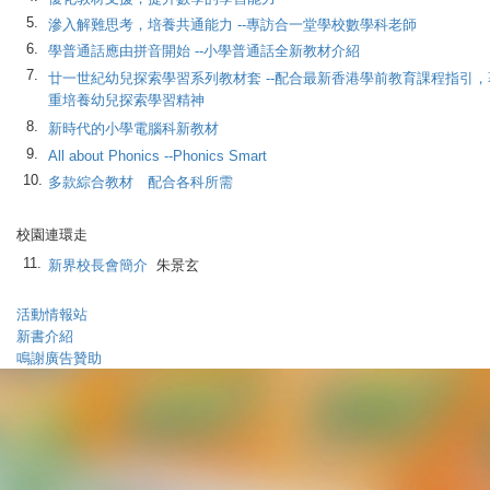
5.
滲入解難思考，培養共通能力 --專訪合一堂學校數學科老師
6.
學普通話應由拼音開始 --小學普通話全新教材介紹
7.
廿一世紀幼兒探索學習系列教材套 --配合最新香港學前教育課程指引，
重培養幼兒探索學習精神
8.
新時代的小學電腦科新教材
9.
All about Phonics --Phonics Smart
10.
多款綜合教材 配合各科所需
校園連環走
11.
新界校長會簡介
朱景玄
活動情報站
新書介紹
鳴謝廣告贊助