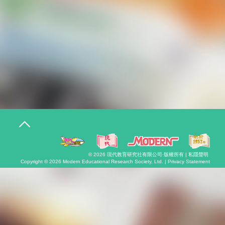
T
o
g
g
l
© 2026
現代教育研究社有限公司
·版權所有 |
私隱聲明
e
Copyright © 2026
Modern Educational Research Society, Ltd. |
Privacy Statement
n
a
v
i
g
a
t
i
o