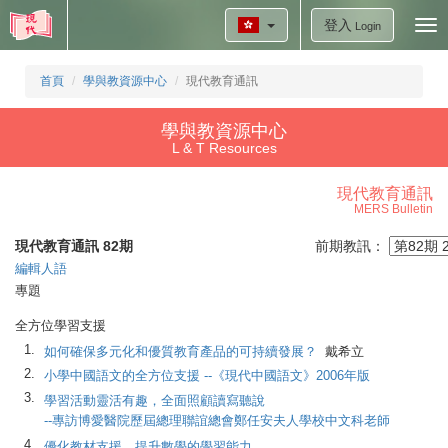
登入
Tog
Login
nav
首頁
學與教資源中心
現代教育通訊
學與教資源中心
L & T Resources
現代教育通訊
MERS Bulletin
現代教育通訊 82期
前期教訊：
編輯人語
專題
全方位學習支援
1.
如何確保多元化和優質教育產品的可持續發展？
戴希立
2.
小學中國語文的全方位支援 --《現代中國語文》2006年版
3.
學習活動靈活有趣，全面照顧讀寫聽說
--專訪博愛醫院歷屆總理聯誼總會鄭任安夫人學校中文科老師
4.
優化教材支援，提升數學的學習能力