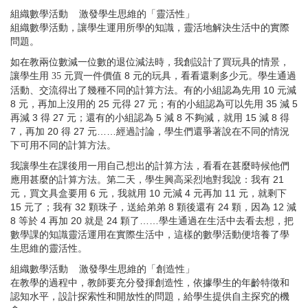
組織數學活動 激發學生思維的「靈活性」
組織數學活動，讓學生運用所學的知識，靈活地解決生活中的實際
問題。
如在教兩位數減一位數的退位減法時，我創設計了買玩具的情景，
讓學生用
元買一件價值
8
元的玩具，看看還剩多少元。學生通過
35
活動、交流得出了幾種不同的計算方法。有的小組認為先用
10
元減
8
元，再加上沒用的
25
元得
27
元；有的小組認為可以先用
35
減
5
再減
3
得
27
元；還有的小組認為
5
減
8
不夠減，就用
15
減
8
得
7
，再加
20
得
27
元……經過討論，學生們還爭著說在不同的情況
下可用不同的計算方法。
我讓學生在課後用一用自己想出的計算方法，看看在甚麼時候他們
應用甚麼的計算方法。第二天，學生興高采烈地對我說：我有
21
元，買文具盒要用
6
元，我就用
10
元減
4
元再加
11
元，就剩下
15
元了；我有
32
顆珠子，送給弟弟
8
顆後還有
24
顆，因為
12
減
8
等於
4
再加
20
就是
24
顆了……學生通過在生活中去看去想，把
數學課的知識靈活運用在實際生活中，這樣的數學活動便培養了學
生思維的靈活性。
組織數學活動 激發學生思維的「創造性」
在教學的過程中，教師要充分發揮創造性，依據學生的年齡特徵和
認知水平，設計探索性和開放性的問題，給學生提供自主探究的機