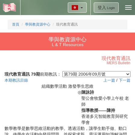
登入
Tog
Login
nav
首頁
學與教資源中心
現代教育通訊
學與教資源中心
L & T Resources
現代教育通訊
MERS Bulletin
現代教育通訊 79期
前期教訊：
本期教訊目錄
上一篇
/
下一篇
組織數學活動 激發學生思維
◎
陳詠詩
聖公會牧愛小學上午校 老
師
指導教授——陳持
香港多元智能教育與研究
學會
數學教學是數學思維活動的教學。透過活動，讓學生動手做、動口
說，使學生在活動中發現問題，並探索求新，靈活運用知識解決問