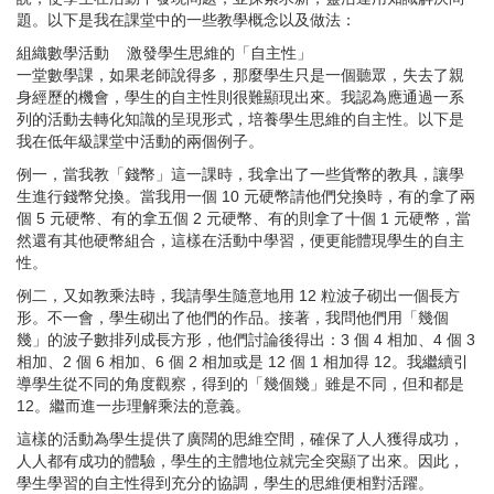
題。以下是我在課堂中的一些教學概念以及做法：
組織數學活動 激發學生思維的「自主性」
一堂數學課，如果老師說得多，那麼學生只是一個聽眾，失去了親
身經歷的機會，學生的自主性則很難顯現出來。我認為應通過一系
列的活動去轉化知識的呈現形式，培養學生思維的自主性。以下是
我在低年級課堂中活動的兩個例子。
例一，當我教「錢幣」這一課時，我拿出了一些貨幣的教具，讓學
生進行錢幣兌換。當我用一個
10
元硬幣請他們兌換時，有的拿了兩
個
5
元硬幣、有的拿五個
2
元硬幣、有的則拿了十個
1
元硬幣，當
然還有其他硬幣組合，這樣在活動中學習，便更能體現學生的自主
性。
例二，又如教乘法時，我請學生隨意地用
12
粒波子砌出一個長方
形。不一會，學生砌出了他們的作品。接著，我問他們用「幾個
幾」的波子數排列成長方形，他們討論後得出：
3
個
4
相加、
4
個
3
相加、
2
個
6
相加、
6
個
2
相加或是
12
個
1
相加得
12
。我繼續引
導學生從不同的角度觀察，得到的「幾個幾」雖是不同，但和都是
12
。繼而進一步理解乘法的意義。
這樣的活動為學生提供了廣闊的思維空間，確保了人人獲得成功，
人人都有成功的體驗，學生的主體地位就完全突顯了出來。因此，
學生學習的自主性得到充分的協調，學生的思維便相對活躍。