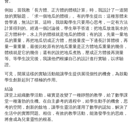
會。
例如，當我教「長方體、正方體的體積計算」時，我設計了一道開
放的實驗題，「求一個地瓜的體積」。有的學生提出：這種形體未
曾學過，無法計算。這時，我鼓勵學生只要用心思考，一定有方法
計算得到的。經過一個討論後，學生舉手答道：把地瓜放進裝水的
正方體杯中，水上升的體積就是地瓜的體積；有的說，先量一量地
瓜的重量，再把地瓜切成正方體，然後量度一下邊長計算體積，再
量一量重量，最後比較原有的地瓜重量是正方體地瓜重量的幾倍，
體積就是它的幾倍；還有的說把地瓜煮熟，壓成正方體後再測量
等。等學生說完後，我讓他們根據自己的設計進行實驗，以求驗
證。
可見，開展這樣的實驗活動能讓學生提供展現個性的機會，為鼓勵
學生創新起到了積極的作用。
結論
課堂上組織數學活動，確實是改變了一種靜態的教學，給了數學課
堂一種蓬勃的生機。在自主參考的過程中，給學生動手的機會，思
考的空間，創新的餘地，讓學生靈活的運用了數學的認知，解決了
生活中的實際問題。相信，有效的教學活動，能激發學生的思維，
將會成為兒童靈性的根基。