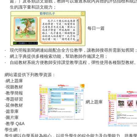
篇」）及各類語文遊戲，教師可以通過系統內具體的評估指標和統
生的識字量和語文能力；
每日一篇
‧
現代明報新聞網連結能配合全方位教學，讓教師搜尋所需新知舊聞
‧
網上字典提供多種檢索功能，幫助教師作備課之用；
‧
自組教材系統方便教師安排課堂教學流程，彈性使用各種類型教材
網站還提供下列教學資源：
‧網上題庫
‧視聽教材
‧教學簡報
‧專題研習
網上題庫
‧延伸教材
‧篇章庫
‧圖片庫
‧教學
Q&A
學生網：
學生網以自學系統為核心，以提升學生的綜合能力及自學能力、培養