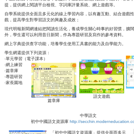
提，提供網上閱讀平台檢視、字詞庫評量系統、網上遊戲等。
自學系統提供全面且多元化的線上學習內容，以有趣互動、結合遊戲
戲，提高學生對學習語文的興趣及成效；
現代明報新聞網連結把閱讀生活化，養成學生關心時事的好習慣，擴
外，學生還可以利用昔日新聞，作為專題研習及寫作的參考資料。
網上字典提供查字功能，培養學生使用工具書的能力及自學能力。
學生網還提供下列資源：
‧單元學習（電子課本）
‧網上練習
‧篇章庫
‧專題研習
‧家長園地
語文遊戲
篇章庫
中學語文
初中中國語文資源庫
http://secchin.moderneducation.c
「初中中國語文資源庫」提供全面而多元