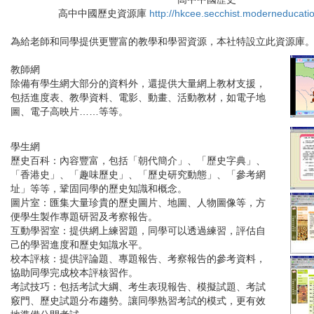
高中中國歷史資源庫
http://hkcee.secchist.moderneducati
為給老師和同學提供更豐富的教學和學習資源，本社特設立此資源庫
教師網
除備有學生網大部分的資料外，還提供大量網上教材支援，
包括進度表、教學資料、電影、動畫、活動教材，如電子地
圖、電子高映片……等等。
學生網
歷史百科：
內容豐富，包括「朝代簡介」、「歷史字典」、
「香港史」、「趣味歷史」、「歷史研究動態」、「參考網
址」等等，鞏固同學的歷史知識和概念。
圖片室：
匯集大量珍貴的歷史圖片、地圖、人物圖像等，方
便學生製作專題研習及考察報告。
互動學習室：
提供網上練習題，同學可以透過練習，評估自
己的學習進度和歷史知識水平。
校本評核：
提供評論題、專題報告、考察報告的參考資料，
協助同學完成校本評核習作。
考試技巧：
包括考試大綱、考生表現報告、模擬試題、考試
竅門、歷史試題分布趨勢。讓同學熟習考試的模式，更有效