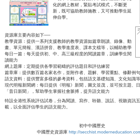
化的網上教材，緊貼考試模式，不斷更
新，既可協助教師施教，又可推動學生延
伸自學。
資源庫主要內容如下──
教學資源：
提供一系列支援教師的教學資源如篇章朗讀、錄像、動
畫、單元簡報、漢語拼音、教學進度表、課本文檔等，以輔助教學
每日一篇：
每天提供初、中、高三級程度的閱讀篇章，訓練學生閱
讀能力
網上題庫：
定期提供各學習範疇的評估題目和評估練習
篇章庫：
提供數百篇名家名作，並附作者、題解、學習重點、修辭例
語文資料：
提供豐富多樣的參考資料，包括語文基礎知識、文化知識
現代明報新聞網：
每日提供《明報》新聞，圖文並茂，並可按主題、
「昔日新聞」，幫助學生掌握社會脈搏，提升語文能力
特設全港性系統評估試卷，分為閱讀、寫作、聆聽、說話、視聽資訊
載，以全面評估學生的語文能力。
初中中國歷史
中國歷史資源庫
http://secchist.moderneducation.co