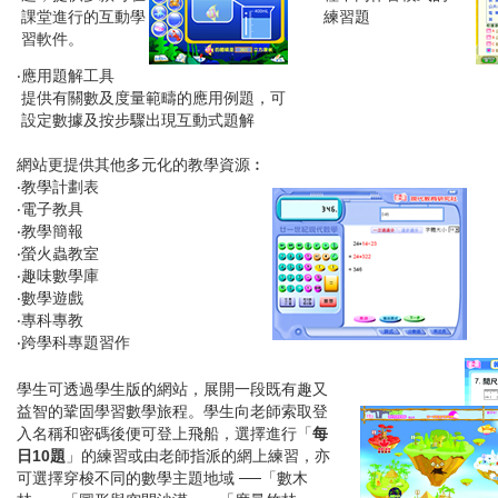
課堂進行的互動學
練習題
習軟件。
‧應用題解工具
提供有關數及度量範疇的應用例題，可
設定數據及按步驟出現互動式題解
網站更提供其他多元化的教學資源︰
‧教學計劃表
‧電子教具
‧教學簡報
‧螢火蟲教室
‧趣味數學庫
‧數學遊戲
‧專科專教
‧跨學科專題習作
學生可透過學生版的網站，展開一段既有趣又
益智的鞏固學習數學旅程。學生向老師索取登
入名稱和密碼後便可登上飛船，選擇進行「
每
日
10
題
」的練習或由老師指派的網上練習，亦
可選擇穿梭不同的數學主題地域 ──「數木