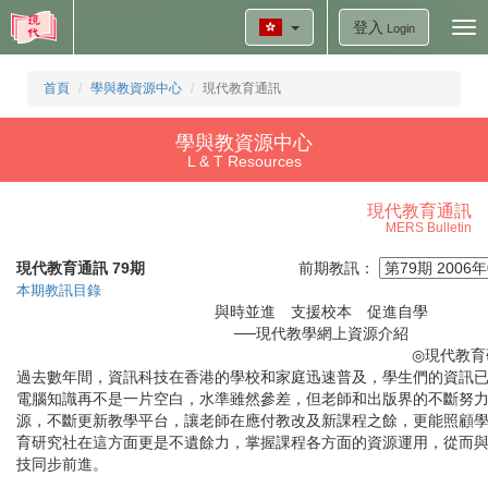
登入
Tog
Login
nav
首頁
學與教資源中心
現代教育通訊
學與教資源中心
L & T Resources
現代教育通訊
MERS Bulletin
現代教育通訊 79期
前期教訊：
本期教訊目錄
與時並進 支援校本 促進自學
──現代教學網上資源介紹
◎
現代教育
過去數年間，資訊科技在香港的學校和家庭迅速普及，學生們的資訊
電腦知識再不是一片空白，水準雖然參差，但老師和出版界的不斷努
源，不斷更新教學平台，讓老師在應付教改及新課程之餘，更能照顧
育研究社在這方面更是不遺餘力，掌握課程各方面的資源運用，從而
技同步前進。