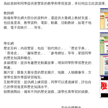
為給老師和同學提供更豐富的教學和學習資源，本社特設立此資源庫
教師網
除備有學生網大部分的資料外，還提供大量網上教材支援，
包括進度表、教學資料、電影、動畫、活動教材，如電子地
圖、電子高映片……等等。
學生網
歷史百科：
內容豐富，包括「朝代簡介」、「歷史字典」、
「香港史」、「趣味歷史」、「參考網址」等等，鞏固同學
的歷史知識和概念。
多媒體室：
提供有趣歷史動畫故事，增加同學對學習歷史的
興趣。
圖片室：
匯集大量珍貴的歷史圖片、地圖、人物圖像等，方
便學生製作專題研習報告。
互動學習室：
提供網上練習題，同學可以透過練習，評估自
己的學習進度和歷史知識水平。
校際挑戰站：
備有不同的歷史遊戲，讓學生寓學習於娛樂。
高中中國歷史