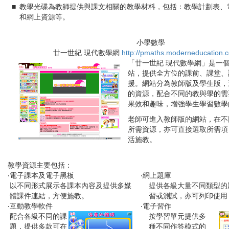
■
教學光碟為教師提供與課文相關的教學材料，包括：教學計劃表、
和網上資源等。
小學數學
廿一世紀 現代數學網
http://pmaths.moderneducation.
「廿一世紀 現代數學網」是一
站，提供全方位的課前、課堂、
援。網站分為教師版及學生版，
的資源，配合不同的教與學的需
果效和趣味，增強學生學習數學
老師可進入教師版的網站，在不
所需資源，亦可直接選取所需項
活施教。
教學資源主要包括：
‧電子課本及電子黑板
‧網上題庫
以不同形式展示各課本內容及提供多媒
提供各級大量不同類型的
體課件連結，方便施教。
習或測試，亦可列印使用
‧互動教學軟件
‧電子習作
配合各級不同的課
按學習單元提供多
題，提供多款可在
種不同作答模式的