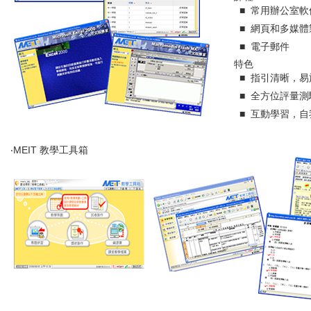
■
常用辦公室軟
■
網頁和多媒體
■
電子郵件
特色
■
指引清晰，易
■
全方位評量測
■
互動學習，自
‧
MEIT
教學工具箱