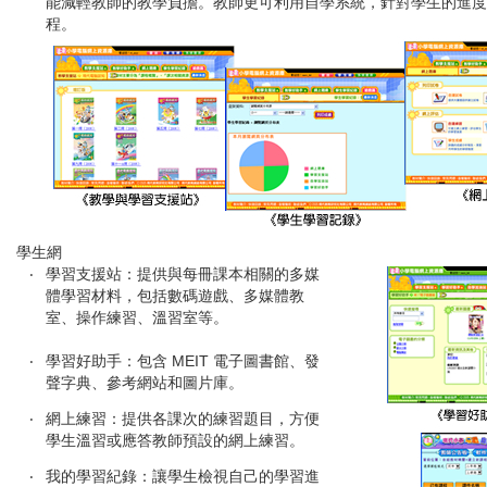
能減輕教師的教學負擔。教師更可利用自學系統，針對學生的進度
程。
學生網
‧
學習支援站：提供與每冊課本相關的多媒
體學習材料，包括數碼遊戲、多媒體教
室、操作練習、溫習室等。
‧
學習好助手：包含
MEIT
電子圖書館、發
聲字典、參考網站和圖片庫。
‧
網上練習：提供各課次的練習題目，方便
學生溫習或應答教師預設的網上練習。
‧
我的學習紀錄：讓學生檢視自己的學習進