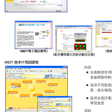
‧
MEIT
校本IT培訓課程
內容
■
全面教授常用
多媒體製作軟
■
提供不同程度
新、拔尖補底
■
提供全面評量
學習進度
課程