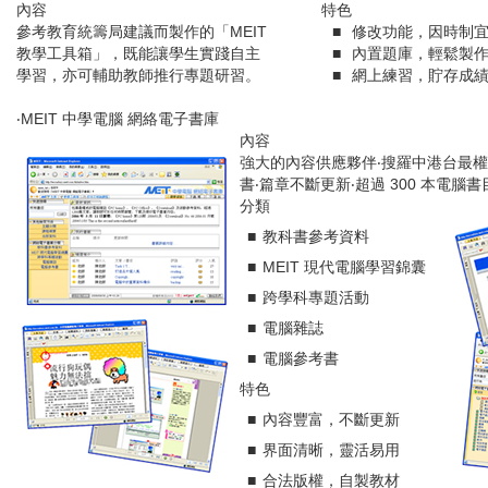
內容
特色
參考教育統籌局建議而製作的「
MEIT
■
修改功能，因時制
教學工具箱」，既能讓學生實踐自主
■
內置題庫，輕鬆製
學習，亦可輔助教師推行專題研習。
■
網上練習，貯存成
‧
MEIT
中學電腦 網絡電子書庫
內容
強大的內容供應夥伴‧搜羅中港台最
書‧篇章不斷更新‧超過
300
本電腦書
分類
■
教科書參考資料
■
MEIT
現代電腦學習錦囊
■
跨學科專題活動
■
電腦雜誌
■
電腦參考書
特色
■
內容豐富，不斷更新
■
界面清晰，靈活易用
■
合法版權，自製教材