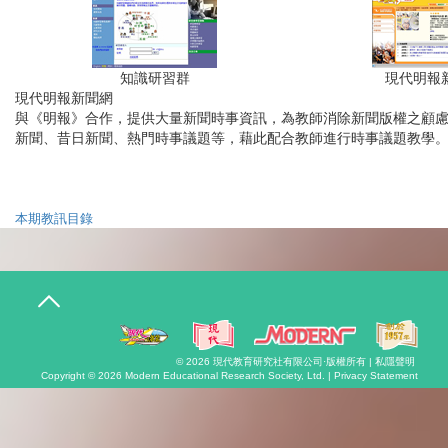
知識研習群
現代明報
現代明報新聞網
與《明報》合作，提供大量新聞時事資訊，為教師消除新聞版權之顧
新聞、昔日新聞、熱門時事議題等，藉此配合教師進行時事議題教學
本期教訊目錄
T
o
g
g
l
© 2026
現代教育研究社有限公司
·版權所有 |
私隱聲明
e
Copyright © 2026
Modern Educational Research Society, Ltd. |
Privacy Statement
n
a
v
i
g