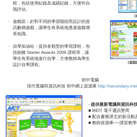
程，包括使用紀錄及成績紀錄，方便作自
我評估。
‧
遊戲區：針對不同的學習階段而設計的資
訊數碼遊戲，讓學生有系統地透過遊戲增
長知識。
‧
自學加油站：提供各類型的學習課程，包
括劍橋
Starter Awards 2006
課程等，讓
學生有系統地進行自學，方便教師為學生
設計自學課程。
初中電腦
現代電腦與資訊科技 初中網上資源庫
http://secondary.me
‧ 提供最新電腦與資訊科
■
MEIT
電子通訊雙周
■ 配合書冊課文的新活動
■ 教師資源庫──課堂教