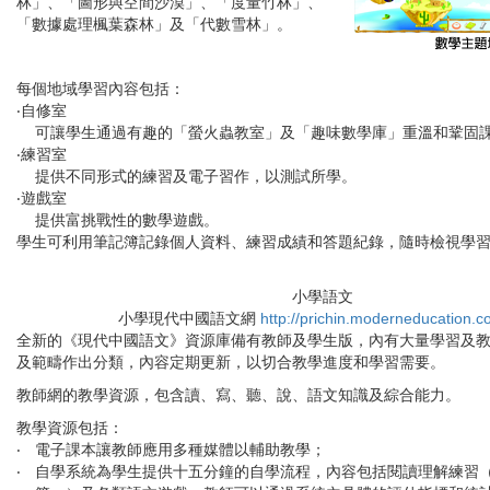
林」、「圖形與空間沙漠」、「度量竹林」、
「數據處理楓葉森林」及「代數雪林」。
每個地域學習內容包括：
‧自修室
可讓學生通過有趣的「螢火蟲教室」及「趣味數學庫」重溫和鞏固
‧練習室
提供不同形式的練習及電子習作，以測試所學。
‧遊戲室
提供富挑戰性的數學遊戲。
學生可利用筆記簿記錄個人資料、練習成績和答題紀錄，隨時檢視學
小學語文
小學現代中國語文網
http://prichin.moderneducation.
全新的《現代中國語文》資源庫備有教師及學生版，內有大量學習及
及範疇作出分類，內容定期更新，以切合教學進度和學習需要。
教師網的教學資源，包含讀、寫、聽、說、語文知識及綜合能力。
教學資源包括：
‧
電子課本讓教師應用多種媒體以輔助教學；
‧
自學系統為學生提供十五分鐘的自學流程，內容包括閱讀理解練習