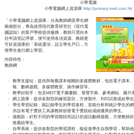
小學電腦
小學電腦網上資源庫
http://primary.meit.com.hk
「小學電腦網上資源庫」分為教師網及學生網
兩個部分，專為使用現代教育研究社《現代電
腦認知》的客戶學校提供服務，教師只需向本
社申請登記序號，便可使用各項資源。教師更
可於資源庫的「系統選項」設立學生戶口，方
便學生進行網上學習。
內容特色：
教師網
‧
教學支援站：提供與每冊課本相關的多媒體教材，包括電子課本、
報、數碼遊戲、多媒體教室、操作練習等。
‧
教學好助手：包含
MEIT
電子圖書館、發聲字典、參考網站、圖片
‧
網上題庫：提供各類型的練習題目，方便製作、列印試卷或給學生
‧
學生學習紀錄：能記錄學生的學習進程，並能分析和統計學生的網
亦設有電子獎狀工具讓教師頒發電子獎狀給成績優異的學生。
‧
遊戲區：針對不同的學習階段而設計的資訊數碼遊戲，方便教師於
推薦給學生。
‧
自學系統：提供各類型的學習課程，能促進學生自我學習，幫助他