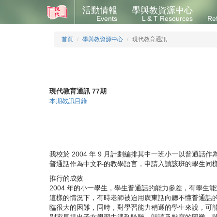
活動情報
學與教資源中心
Events
L & T Resources
Re
首頁
學與教資源中心
現代教育通訊
現代教育通訊 77期
本期教訊目錄
我校於
2004
年
9
月計劃編排其中一班小一以普通話作
普通話作為中文科的教學語言，申請入讀該班的學生同
推行的成效
2004
年的小一學生，學生普通話的能力參差，有學生能
這樣的情況下，有時老師被迫用廣東話向聽不懂普通話
臨很大的困難，同時，對學習能力稍遜的學生來說，可