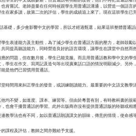
雖然學生的中文成績參差，但普通話有明顯的改善，他們不再把普通話看
，也肯嘗試。老師盡量在任何時候跟學生用普通話溝通，以營造一個語言
學生在家多讀，故第二次的評估，學生的成績追上來了。現在這班學生已
話基礎，多少會影響中文的學習，所以才經過甄選，結果這班整體普通話
響學生表達能力及主動性，為了減少學生在普通話方面的壓力，老師鼓勵
，共同提高聽說能力，同時營造良好的語言環境，讓學生在課堂中自然而
適應的問題，但在數月後，學生已能克服。而且用普通話教和學中文的學
文，學生在作文、寫周記及造句等出現廣東話口語的情況明顯減少。另外
可能是他們已習慣用普通話。
課堂時間用來糾正學生的發音，或訓練朗讀能力。最重要的中文語文教學
其他均不變，如進度、課本、練習等。但由於粵普有別，有時教科書的規
分，也會干擾普通話的學習。此外出版商亦沒有提供普通話版的聆聽或相
是連教學法也有不同，如以普通話朗讀課文的韻味，傳意的情境，使命感
一的課程及評估，教師之間亦難給予支援。