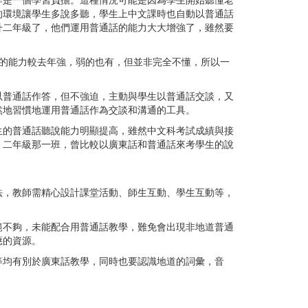
作是一個學習負擔。這種情況可能是因為學生開始聽懂老
的環境讓學生多說多聽，學生上中文課時也自動以普通話
升二年級了，他們運用普通話的能力大大增強了，雖然要
的能力較去年強，弱的也有，但並非完全不懂，所以一
以普通話作答，但不強迫，主動與學生以普通話交談，又
然地習慣地運用普通話作為交談和溝通的工具。
生的普通話聽說能力明顯提高，雖然中文科考試成績與接
，二年級那一班，曾比較以廣東話和普通話來考學生的說
法，教師需精心設計課堂活動、師生互動、學生互動等，
範不夠，未能配合用普通話教學，難免會出現非地道普通
應的資源。
等均有別於廣東話教學，同時也要認識地道的詞彙，音