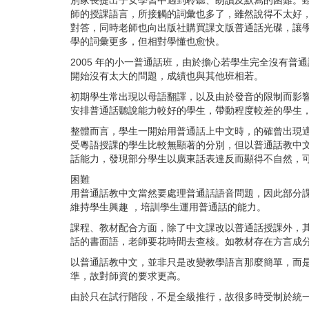
別家長提出子女學習中遇到聆聽、朗讀及默寫的困難。
師的授課語言，所接觸的詞彙也多了，雖然說得不太好
對答，同時老師也向出版社購買課文版普通話光碟，讓
學的詞彙更多，但相對學懂也愈快。
2005
年的小一普通話班，由於擔心若學生完全沒有普通
開始沒有太大的問題，成績也與其他班相若。
初期學生常出現以母語翻譯，以及由於發音的限制而影
安排普通話聽說能力較好的學生，帶動程度較差的學生
整體而言，學生一開始用普通話上中文時，的確曾出現
受粵語授課的學生比較無顯著的分別，但以普通話教中
話能力，發現部分學生以廣東話表達反而顯得不自然，
困難
用普通話教中文當然要處理普通話語音問題，因此部分
維持學生興趣 ，培訓學生運用普通話的能力。
課程、教材配合方面，除了中文課改以普通話授課外，
話的書面語，老師要花時間去查核。如教材存在方言成
以普通話教中文，並非只是改變教學語言那麼簡單，而
準，故對師資的要求更高。
由於只在試行階段，不是全級推行，故很多時受制於統