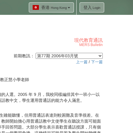
香港
登入
Hong Kong
Login
現代教育通訊
MERS Bulletin
前期教訊：
上一篇
/
下一篇
教正慧小學老師
讀的人選。
2005
年
9
月，我校同樣編排其中一班小一以
通話教中文，學生運用普通話的能力令人滿意。
生雖能聽懂，但用普通話表達則較困難及音準很差。在
，教師開始擔心用普通話教中文使學生在聽說方面可能面
舉手回答問題。大部分學生表示喜歡普通話授課，只有個