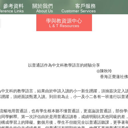
參考資料
關於我們
客戶服務
ference Links
About Us
Customer Services
學與教資源中心
L & T Resources
以普通話作為中文科教學語言的經驗分享
◎
陳秋玲
香海正覺蓮社佛
為中文科的教學語言，結果由於申請入讀的小一新生踴躍，須抽簽決定入
樣踴躍，須經面談甄選入讀。到目前為止，小一及小二各有一班進行以普
流暢地用普通話，也有學生根本聽不懂普通話，更遑論說普通話，部份學
的同學解釋。第一次評估由於是用普通話讀卷，成績明顯比其他同級的差
能構成學習上的障礙。數個月後，學生不但能完全以普通話聽課，更爭著