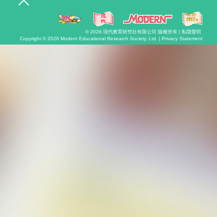
o
g
g
l
© 2026
現代教育研究社有限公司
·版權所有 |
私隱聲明
e
Copyright © 2026
Modern Educational Research Society, Ltd. |
Privacy Statement
n
a
v
i
g
a
t
i
o
n