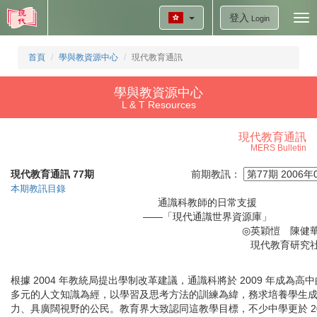
登入
Tog
Login
nav
首頁
學與教資源中心
現代教育通訊
學與教資源中心
L & T Resources
現代教育通訊
MERS Bulletin
現代教育通訊 77期
前期教訊：
本期教訊目錄
通識科教師的日常支援
——「現代通識世界資源庫」
◎
英穎愷 陳健
現代教育研究
根據
2004
年教統局提出學制改革建議，通識科將於
2009
年成為高中
多元的人文知識為經，以學習及思考方法的訓練為緯，務求培養學生
力、具廣闊視野的公民。教育界大致認同這教學目標，不少中學更於
2