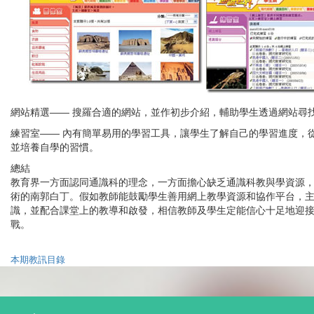
網站精選—— 搜羅合適的網站，並作初步介紹，輔助學生透過網站尋
練習室—— 內有簡單易用的學習工具，讓學生了解自己的學習進度，
並培養自學的習慣。
總結
教育界一方面認同通識科的理念，一方面擔心缺乏通識科教與學資源
術的南郭白丁。假如教師能鼓勵學生善用網上教學資源和協作平台，
識，並配合課堂上的教導和啟發，相信教師及學生定能信心十足地迎
戰。
本期教訊目錄
T