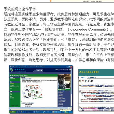
系統的網上協作平台
通識科注重訓練學生多角度思考、批判思維和溝通能力，可是學生在
缺乏系統，思路不清。另外，通識教學強調走出課堂，把學問的討論
時教節延伸至日常生活，藉以營造主動學習的風氣。有見及此，資源
立一個網上協作平台──「知識研習群」（
Knowledge Community
）。
協助學生對不同的課題進行研習及討論。學生在發表意見時，必須先
反思，然後選擇合適的「思維類別」和「鷹架」，藉以訓練他們有層
觀點、列舉證據、分析立場並作出結論。學生經過一番討論後，平台
學生的討論和思考過程，教師可利用平台上一系列的分析工具來評估
論表現和協作技巧。教師更可從旁指引，適時介入。學生在平台上互
新，激發創意，刺激思考，對提高學習興趣，加強思考和自學能力有