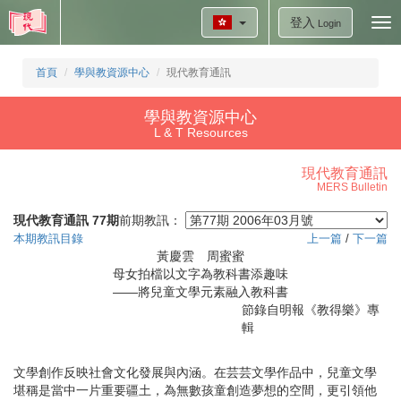
登入
Tog
Login
nav
首頁
學與教資源中心
現代教育通訊
學與教資源中心
L & T Resources
現代教育通訊
MERS Bulletin
現代教育通訊 77期
前期教訊：
本期教訊目錄
上一篇
/
下一篇
黃慶雲 周蜜蜜
母女拍檔以文字為教科書添趣味
——將兒童文學元素融入教科書
節錄自明報《教得樂》專
輯
文學創作反映社會文化發展與內涵。在芸芸文學作品中，兒童文學
堪稱是當中一片重要疆土，為無數孩童創造夢想的空間，更引領他