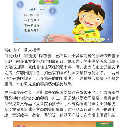
無心插柳 薪火相傳
由雲姐姐、雲姨姨到雲婆婆，已年屆八十多歲高齡的雲姨依舊靈感
不絕，站在兒童文學創作的最前線。她笑言，箇中滿足感來自讀者
的熱烈迴響，彼此書信往來延續數十年，有的更因而踏上兒童文學
之路，矢志回饋社會，如已故的著名兒童文學作家何紫等。「昔日
他們是我的讀者，現在我是他們的讀者。」這種無心插柳下的薪火
相傳，令心繫兒童的雲姨感到無比欣慰。
在雲姨作品孕育下茁壯成長的兒童文學作家為數不少，但既有所成
而又與她血濃於水的卻獨一無二，正是她的愛女周蜜蜜。蜜蜜創作
首部兒童文作品《兒童院的孩子》，即奪得香港兒童文學雙年獎，
及後在兒童與成人文學間雙軌發展，作品涵蓋短篇小說、長篇小
說、童話故事、散文、遊記等，俱游刃有餘，在文壇上屢獲佳績。