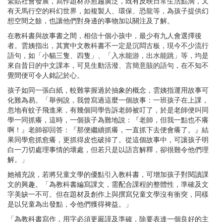
緊貼社會發展，寫作題材亦愈趨廣泛，既有反映日常生活點滴，又
有天馬行空的科幻世界，如複製人、環保、恐龍等，為孩子提供幻
想空間之餘，也讓他們對身邊的事物加以關注及了解。
在教科書與故事書之間，相信十個小孩中，最少有九人會選擇後
者。雲姨指出，其實中文教科書不一定是沉悶古板，現今不少流行
語句，如「小貓三隻、四隻」、「入水能游，出水能跳」等，均是
來自昔日的中文課本，可見生動活潑、言簡意賅的語句，在不知不
覺間便可令人銘記於心。
孩子如同一張白紙，較難掌握過於抽象的概念，雲姨指運用故事可
化難為易。「舉例說，我曾寫過這麼一個故事：一班孩子在上課，
忽地有蚊子飛進來，有幾個同學告訴老師被叮了，於是老師便叫同
學一同抓癢，這時，一個孩子為難地說：『老師，但我一點也不癢
啊！』老師卻回答：『那便繼續抓癢，一直抓下去便會癢了。』結
果同學愈抓愈癢，更抓得皮也破掉了。從這個故事中，可讓孩子明
白一刀切處理事情的壞處，但若只是以語言解釋，卻很難令他們理
解。」
她補充說，若將兒童文學的優點引入教科書，可增加孩子對閱讀課
文的興趣。「為教科書編寫課文，需配合課程的整體性，準確及文
字美缺一不可。但在題材及創作上與撰寫兒童文學沒有衝突，同樣
是以兒童為出發點，令他們獲得裨益。」
「為教科書寫作，用字必須更嚴謹及準確，除要表達一個良好的主