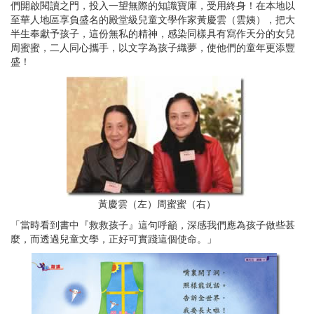
們開啟閱讀之門，投入一望無際的知識寶庫，受用終身！在本地以
至華人地區享負盛名的殿堂級兒童文學作家黃慶雲（雲姨），把大
半生奉獻予孩子，這份無私的精神，感染同樣具有寫作天分的女兒
周蜜蜜，二人同心攜手，以文字為孩子織夢，使他們的童年更添豐
盛！
黃慶雲（左）周蜜蜜（右）
「當時看到書中『救救孩子』這句呼籲，深感我們應為孩子做些甚
麼，而透過兒童文學，正好可實踐這個使命。」