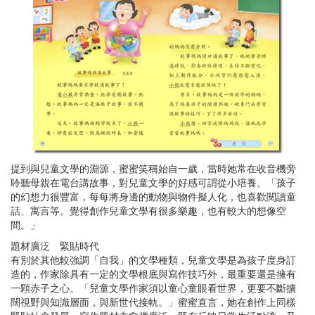
提到與兒童文學的淵源，蜜蜜笑稱始自一歲，當時她常在收音機旁
聆聽母親在電台講故事，對兒童文學的好感可謂從小培養。「孩子
的幻想力很豐富，每每將身邊的動物與物件擬人化，也喜歡閱讀童
話、寓言等。覺得創作兒童文學有很多樂趣，也有較大的想像空
間。」
題材廣泛 緊貼時代
有別於其他較強調「自我」的文學種類，兒童文學是為孩子度身訂
造的，作家除具有一定的文學根底與寫作技巧外，最重要還是擁有
一顆赤子之心。「兒童文學作家須以童心童眼看世界，更要不斷擴
闊視野與知識層面，與新世代接軌。」蜜蜜直言，她在創作上同樣