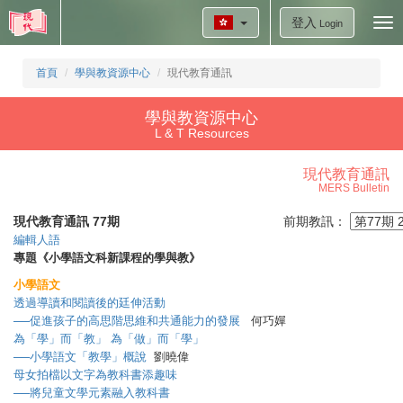
登入
Tog
Login
nav
首頁
學與教資源中心
現代教育通訊
學與教資源中心
L & T Resources
現代教育通訊
MERS Bulletin
現代教育通訊 77期
前期教訊：
編輯人語
專題《小學語文科新課程的學與教》
小學語文
透過導讀和閱讀後的廷伸活動
──促進孩子的高思階思維和共通能力的發展
何巧嬋
為「學」而「教」 為「做」而「學」
──小學語文「教學」概說
劉曉偉
母女拍檔以文字為教科書添趣味
──將兒童文學元素融入教科書