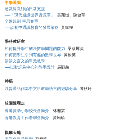
中學通識
通識科教師的日常支援
──「現代通識世界資源庫」
英穎愷、陳健華
全盤規劃 學思並重
──談初中通識教育的發展策略
黃家樑
學科教研室
如何提升學生解決數學問題的能力
梁蔡麗貞
如何把學生引到有趣的數學世界
黃毅英
談談文言文的單元教學
──以動詞為中心的教學設計
馬顯慈
特稿
以普通話作為中文科教學語言的經驗分享
陳秋玲
校園連環走
香港資助小學校長會簡介
林湘雲
香港教育工作者聯會簡介
黃均瑜
觀摩天地
家教會親子日營
蔡毓瑜