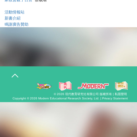
活動情報站
新書介紹
鳴謝廣告贊助
T
o
g
g
l
© 2026
現代教育研究社有限公司
·版權所有 |
私隱聲明
e
Copyright © 2026
Modern Educational Research Society, Ltd. |
Privacy Statement
n
a
v
i
g
a
t
i
o