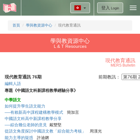
登入
Tog
Login
nav
首頁
學與教資源中心
現代教育通訊
學與教資源中心
L & T Resources
現代教育通訊
MERS Bulletin
現代教育通訊 76期
前期教訊：
編輯人語
專題《中國語文科新課程教學經驗分享》
中學語文
如何提升學生語文能力
──有賴新高中課程建構教學模式
簡加言
中國語文科高中新課程教學分享
──綜合幾位老師的意見
戴雙堅
從語文角度探討中國語文教「綜合能力考核」
周漢光
能力主導的疑惑
許迪鏘