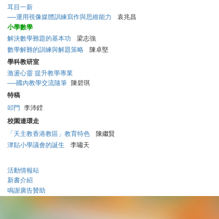
耳目一新
──運用視像媒體訓練寫作與思維能力
袁兆昌
小學數學
解決數學難題的基本功
梁志強
數學解難的訓練與解題策略
陳卓堅
學科教研室
激盪心靈 提升教學專業
──國內教學交流隨筆
陳碧琪
特稿
叩門
李沛鏜
校園連環走
「天主教香港教區」教育特色
陳繼賢
津貼小學議會的誕生
李嘯天
活動情報站
新書介紹
鳴謝廣告贊助