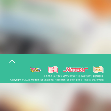
T
o
g
g
l
© 2026
現代教育研究社有限公司
·版權所有 |
私隱聲明
e
Copyright © 2026
Modern Educational Research Society, Ltd. |
Privacy Statement
n
a
v
i
g
a
t
i
o