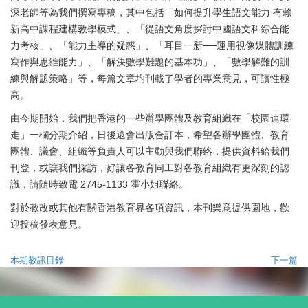
深老師等為我們撰寫專稿，其中包括「如何提升學生語文能力 有賴
新高中課程建構教學模式」、「從語文角度探討中國語文科綜合能
力考核」、「能力主導的疑惑」、「耳目一新──運用視像媒體訓練
寫作與思維能力」、「解決數學難題的基本功」、「數學解難的訓
練與解題策略」等，每篇文章均刊載了學者的專業意見，可讀性極
高。
由今期開始，我們把香港的一些辦學團體及教育組織在「校園連環
走」一欄分期介紹，日後還會出版合訂本，希望各辦學團體、教育
團體、議會、組織等負責人可以主動與我們聯絡，提供資料給我們
刊登，或讓我們採訪，好讓各教育同工對各教育組織有更深刻的認
識，請隨時致電
2745-1133
霍小姐聯絡。
對於教改或其他有關香港教育界各項資訊，本刊樂意提供園地，歡
迎投稿發表意見。
本期教訊目錄
下一篇