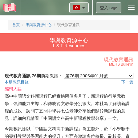
登入
Tog
Login
nav
首頁
學與教資源中心
現代教育通訊
學與教資源中心
L & T Resources
現代教育通訊
MERS Bulletin
現代教育通訊 76期
前期教訊：
本期教訊目錄
下一篇
編輯人語
高中中國語文科新課程已經實施兩個多月了，新課程施行單元教
學，強調能力主導，和傳統範文教學分別很大。本社為了解讀新課
程的成效，訪問了五間中學共七位老師分享他們關於新課程的意
見，詳細內容請看「中國語文科高中新課程教學分享」一文。
今期教訊除以「中國語文科高中新課程」為主題外，於「小學數學
的專科教學與學習能力的提升」方面亦邀請多位校長、副校長、資