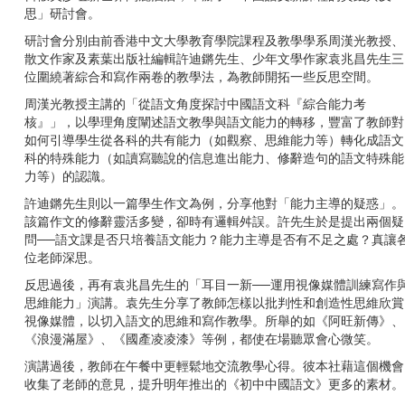
思」研討會。
研討會分別由前香港中文大學教育學院課程及教學學系周漢光教授、
散文作家及素葉出版社編輯許迪鏘先生、少年文學作家袁兆昌先生三
位圍繞著綜合和寫作兩卷的教學法，為教師開拓一些反思空間。
周漢光教授主講的「從語文角度探討中國語文科『綜合能力考
核』」，以學理角度闡述語文教學與語文能力的轉移，豐富了教師對
如何引導學生從各科的共有能力（如觀察、思維能力等）轉化成語文
科的特殊能力（如讀寫聽說的信息進出能力、修辭造句的語文特殊能
力等）的認識。
許迪鏘先生則以一篇學生作文為例，分享他對「能力主導的疑惑」。
該篇作文的修辭靈活多變，卻時有邏輯舛誤。許先生於是提出兩個疑
問──語文課是否只培養語文能力？能力主導是否有不足之處？真讓
位老師深思。
反思過後，再有袁兆昌先生的「耳目一新──運用視像媒體訓練寫作
思維能力」演講。袁先生分享了教師怎樣以批判性和創造性思維欣賞
視像媒體，以切入語文的思維和寫作教學。所舉的如《阿旺新傳》、
《浪漫滿屋》、《國產凌凌漆》等例，都使在場聽眾會心微笑。
演講過後，教師在午餐中更輕鬆地交流教學心得。彼本社藉這個機會
收集了老師的意見，提升明年推出的《初中中國語文》更多的素材。