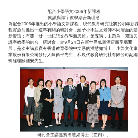
配合小學語文2006年新課程
閱讀與識字教學結合新理念
為配合
2006
年推出的小學語文新課程，現代教育研究社將於明年新
程實施前推出一連串有關的研討會，給予小學語文老師不同層面的最
新資訊；有關「廿一世紀語文教學新思維」第五講，主題為「閱讀與
識字教學的結合」研討會，於
9
月
24
日在新世界萬麗酒店四季廳開
展，是次主講嘉賓有香港教育學院中文系的潘慧如博士、小魯文化事
業股份有限公司發行人陳衛平先生、和現代教育研究社有限公司副編
輯經理關國安先生。
研討會主講嘉賓潘慧如博士（左四）、