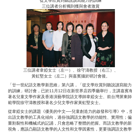
從文學欣賞到聽說讀寫能力的訓練
三位講者分析獨到獲與會者激賞
三位講者韋婭女士（左一）、徐守濤教授（右三）、
黃虹堅女士（左二）與嘉賓攝於研討會後。
「廿一世紀語文教學新思維」第六講，「從文學欣賞到聽說讀寫能力
的訓練」研討會，已於
11
月
12
日在新世界店四季廳舉行，主講嘉賓
著名兒童文學作家及香港演藝學院語文導師韋婭女士、前台灣屏東師
範學院徐守濤教授和著名少兒文學作家黃虹堅女士。
從韋婭女士的講題《優美的中文──兒童創造力的啟發和引導》中，
出語文教學的工具化傾向，過份強調語文教學的功能性、實用性；偏
重割裂性和機械式的記誦，只會忽略了整體的把握。而語文教學的新
視角，應該凸顯語文教學的人文性和文學因素性，更要強調語文教學