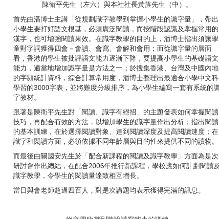
陳衛平先生（左六）與本社社長黃旌先生（中）。
首先由潘博士主講「從規劃識字教學到掌握小學生的識字量」，帶出
小學生要打好語文根基，必須廣泛閱讀，而按階段認識及掌握常用的
漢字，也可增強閱讀果效。在識字教學的目的上，潘博士指出須讓學
童對字詞獲得四會－會讀、會寫、會解和會用；而從識字量的層面
看，香港的學生被批評語文能力逐漸下降，要提高小學生的基礎語文
能力，適當地增加識字量是方法之一；於搜集香港、台灣及中國內地
的字頻統計資料，綜合計算常用度，潘博士整理出最適合小學中文科
學習的
3000
字表，並將難度分級排序，為小學生編寫一套有系統的
字教材。
跟著是陳衛平先生對「閱讀、識字有絕招」的主題發表如何掌握閱讀
技巧，再配合有效的方法，以增加學生的識字量作出分析；指出閱讀
的基本訓練，在於選擇閱讀對象、達到閱讀深度及提高閱讀速度；在
識字和閱讀方面，必須依據不同年齡層與目的性來提供不同的讀物。
而最後由關國安先生於「配合新課程的閱讀及識字教學」方面為是次
研討會作出總結，在配合
2006
年推行新課程，學校應如何計劃閱讀
識字教學，令學生的閱讀量達致相互增長。
當日與會老師超過四百人，對是次講題均表示獲得完滿的訊息。