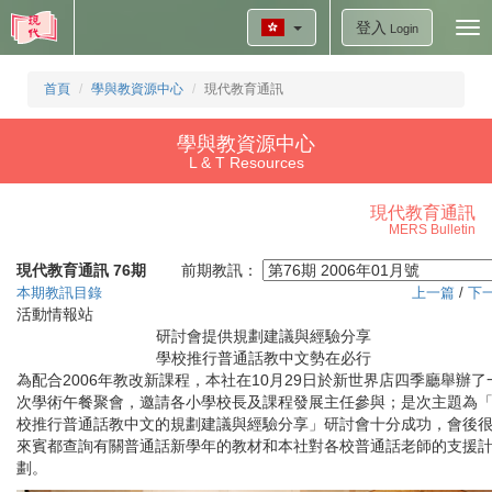
登入
Tog
Login
nav
首頁
學與教資源中心
現代教育通訊
學與教資源中心
L & T Resources
現代教育通訊
MERS Bulletin
現代教育通訊 76期
前期教訊：
本期教訊目錄
上一篇
/
下
活動情報站
研討會提供規劃建議與經驗分享
學校推行普通話教中文勢在必行
為配合2006年教改新課程，本社在10月29日於新世界店四季廳舉辦了
次學術午餐聚會，邀請各小學校長及課程發展主任參與；是次主題為
校推行普通話教中文的規劃建議與經驗分享」研討會十分成功，會後
來賓都查詢有關普通話新學年的教材和本社對各校普通話老師的支援
劃。