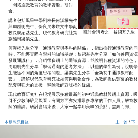
「開拓通識教育的教學資源」研討
會。
講者包括風采中學副校長何漢權先生
與周鑑明先生、保良局朱敬文中學副
研討會講者之一黎紹基先生
校長黎紹基先生、現代教育研究社策
劃編輯梁業先生。
何漢權先生分享「通識教育與學科的關係」，指出推行通識教育的同
時，不能丟棄固有學科的知識基礎；黎紹基先生分享「如何善用資源
發展通識科」，介紹很多網上的通識資源，並說明各種資源的特色；
周鑑明先生分享「學習通識的思考方法」，以他的學生為例，說明學
生能從不同的角度思考問題。梁業先生分享「全新初中通識教材配
套」，講解現代教育研究社如何與明報合作，為教師提供豐富的教材
配套與強大的支援，釋除教師對版權的疑慮。
現代教育研究社在現場展示多種最新的初中通識教材與網上資源，吸
引不少教師駐足觀看；有關方面亦安排眾多專業的工作人員，解答教
師的垂詢。研討會結束後，大家一起享用美味的茶點，盡興而歸。
本期教訊目錄
上一篇
/
下