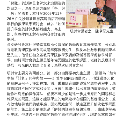
「解難」的訓練是老師愈來愈關注的
題目之一。為配合這方面的「學」與
「教」的需要，本社於
2005
年
11
月
26
日在尖沙咀新世界萬麗酒店四季廳
舉行的數學教學研討會，就以「如何
提升學生的計算及解難能力」為主
研討會講者之一陳卓堅先生
題，與教學同工對有關內容作詳細的
探討。
是次研討會本社很榮幸邀得兩位資深的數學教育專家作講者，分別為
香港教育學院數學系高級講師鄭振初先生，與及本社數學科顧問陳卓
堅先生，他曾任柏立基教育學院數學系講師及輔導視學處數學科督
學。由於研討會的主題是近年備受關注的數學課題，老師的反應非常
熱烈，報名的人數達七百名，為歷次研討會之冠！
研討會主要分為兩部分。第一部分由鄭振初先生主講 ，講題為「如何
掌握「計算」的學與教 —— 計算學習的四個層次」。他透過多元化
的圖解及例子，提出在加、減、乘和除這四則運算的教學過程中，應
該嘗試以不同的方式和提問，逐步引導學生找出運算的重要概念，並
能作出對應的操作算法，然後不可少的是進一步提出應用的問題和思
維探究的問題。這樣才能讓學生的知識建構在穩固的基礎概念上，並
有效地培養他們的數字感，開拓思維空間，以達至提升解決數學問題
的能力。第二部分的主題是「解難的訓練與解題策略」，由陳卓堅先
生主講。他透過不同範疇的數學問題作詳細的剖析，讓老師掌握如何