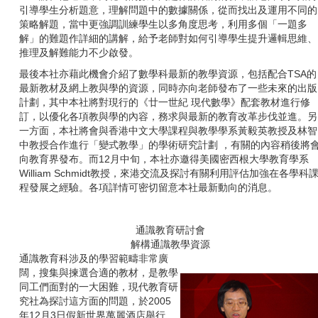
引導學生分析題意，理解問題中的數據關係，從而找出及運用不同的
策略解題，當中更強調訓練學生以多角度思考，利用多個「一題多
解」的難題作詳細的講解，給予老師對如何引導學生提升邏輯思維、
推理及解難能力不少啟發。
最後本社亦藉此機會介紹了數學科最新的教學資源，包括配合TSA的
最新教材及網上教與學的資源，同時亦向老師發布了一些未來的出版
計劃，其中本社將對現行的《廿一世紀 現代數學》配套教材進行修
訂，以優化各項教與學的內容，務求與最新的教育改革步伐並進。另
一方面，本社將會與香港中文大學課程與教學學系黃毅英教授及林智
中教授合作進行「變式教學」的學術研究計劃 ，有關的內容稍後將會
向教育界發布。而
12
月中旬，本社亦邀得美國密西根大學教育學系
William Schmidt
教授，來港交流及探討有關利用評估加強在各學科
程發展之經驗。各項詳情可密切留意本社最新動向的消息。
通識教育研討會
解構通識教學資源
通識教育科涉及的學習範疇非常廣
闊，搜集與揀選合適的教材，是教學
同工們面對的一大困難，現代教育研
究社為探討這方面的問題，於
2005
年
12
月
3
日假新世界萬麗酒店舉行