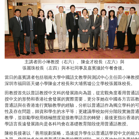
主講者田小琳教授（右六）、陳金才校長（左六）與
張麗珠校長（左四）與本社同事及嘉賓攝於午餐會後。
當日的嘉賓講者包括嶺南大學中國語文教學與測試中心主任田小琳教
深圳市福田區天健小學陳金才校長和大埔舊墟公立學校張麗珠校長。
田教授首先以普話教授中文科的發展路向為題，從宏觀角度看用普通
授中文的形勢和香港社會發展的實際需要，更分享她在中國各方言區
普通話與在香港進行實驗教學的經驗，分析以普通話作為獨立學科的
性及存在問題，師資和學生的水平等；更建議學校如何分階段實施普
教學，並鼓勵學校用積極態度迎接教學語言的轉變；最後更指出香港
學語言長遠發展路向是各科均會在基礎教育階段使用普通話教授。
陳校長接著以「善用規劃策略，迅速提升學生以普通話學習中文的能