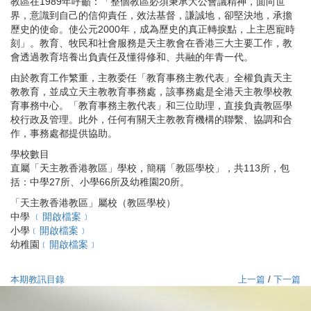
教區在
1989
年呼籲：「整個教區必須秉承大公會議精神，面向世
界，意識到自己的信仰責任，效法基督，謙誠地，卻堅決地，承擔
歷史的使命。使公元
2000
年，成為歷史的真正轉捩點，上主恩寵時
刻」。教育、牧民和社會服務是天主教會在香港三大主要工作，教
會透過教育培養出負責任及懂得修和、共融的年青一代。
由於教育工作繁重，主教委任「教育事務主教代表」全權負責天主
教教育，並成立天主教教育事務處，該事務處是全港天主教學校教
育事務中心。「教育事務主教代表」和三位助理，直接負責教區學
校行政及管理。此外，任何有關天主教教育機構的聯繫、協調和合
作，事務處都提供協助。
學校數目
直屬「天主教香港教區」學校，簡稱「教區學校」，共
113
所，包
括：中學
27
所、小學
66
所及幼稚園
20
所。
「天主教香港教區」屬校（教區學校）
中學
﹝開啟檔案﹞
小學
﹝開啟檔案﹞
幼稚園
﹝開啟檔案﹞
本期教訊目錄
上一篇
/
下一篇