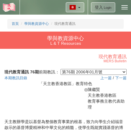
登入
Tog
Login
nav
首頁
學與教資源中心
現代教育通訊
學與教資源中心
L & T Resources
現代教育通訊
MERS Bulletin
現代教育通訊 76期
前期教訊：
本期教訊目錄
上一篇
/
下一篇
「天主教香港教區」教育特色
◎
陳繼賢
天主教香港教區
教育事務主教代表助
理
天主教辦學是以基督為整個教育事業的根基，致力向學生介紹福音
啟示的基督博愛精神和中華文化的精髓，使學生既能實踐基督的博