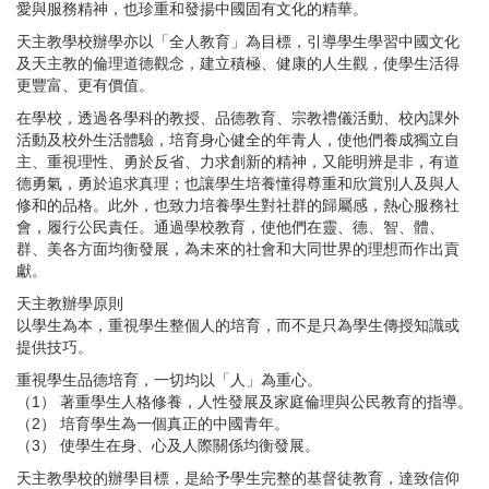
愛與服務精神，也珍重和發揚中國固有文化的精華。
天主教學校辦學亦以「全人教育」為目標，引導學生學習中國文化
及天主教的倫理道德觀念，建立積極、健康的人生觀，使學生活得
更豐富、更有價值。
在學校，透過各學科的教授、品德教育、宗教禮儀活動、校內課外
活動及校外生活體驗，培育身心健全的年青人，使他們養成獨立自
主、重視理性、勇於反省、力求創新的精神，又能明辨是非，有道
德勇氣，勇於追求真理；也讓學生培養懂得尊重和欣賞別人及與人
修和的品格。此外，也致力培養學生對社群的歸屬感，熱心服務社
會，履行公民責任。通過學校教育，使他們在靈、德、智、體、
群、美各方面均衡發展，為未來的社會和大同世界的理想而作出貢
獻。
天主教辦學原則
以學生為本，重視學生整個人的培育，而不是只為學生傳授知識或
提供技巧。
重視學生品德培育，一切均以「人」為重心。
（
1
） 著重學生人格修養，人性發展及家庭倫理與公民教育的指導。
（
2
） 培育學生為一個真正的中國青年。
（
3
） 使學生在身、心及人際關係均衡發展。
天主教學校的辦學目標，是給予學生完整的基督徒教育，達致信仰