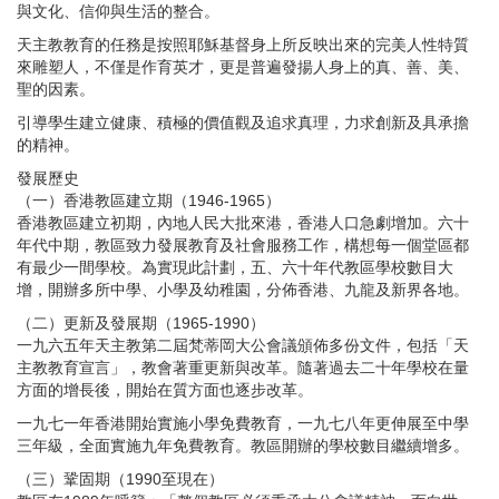
與文化、信仰與生活的整合。
天主教教育的任務是按照耶穌基督身上所反映出來的完美人性特質
來雕塑人，不僅是作育英才，更是普遍發揚人身上的真、善、美、
聖的因素。
引導學生建立健康、積極的價值觀及追求真理，力求創新及具承擔
的精神。
發展歷史
（一）香港教區建立期（
1946-1965
）
香港教區建立初期，內地人民大批來港，香港人口急劇增加。六十
年代中期，教區致力發展教育及社會服務工作，構想每一個堂區都
有最少一間學校。為實現此計劃，五、六十年代教區學校數目大
增，開辦多所中學、小學及幼稚園，分佈香港、九龍及新界各地。
（二）更新及發展期（
1965-1990
）
一九六五年天主教第二屆梵蒂岡大公會議頒佈多份文件，包括「天
主教教育宣言」，教會著重更新與改革。隨著過去二十年學校在量
方面的增長後，開始在質方面也逐步改革。
一九七一年香港開始實施小學免費教育，一九七八年更伸展至中學
三年級，全面實施九年免費教育。教區開辦的學校數目繼續增多。
（三）鞏固期（
1990
至現在）