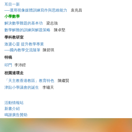
耳目一新
──運用視像媒體訓練寫作與思維能力
袁兆昌
小學數學
解決數學難題的基本功
梁志強
數學解難的訓練與解題策略
陳卓堅
學科教研室
激盪心靈 提升教學專業
──國內教學交流隨筆
陳碧琪
特稿
叩門
李沛鏜
校園連環走
「天主教香港教區」教育特色
陳繼賢
津貼小學議會的誕生
李嘯天
活動情報站
新書介紹
鳴謝廣告贊助