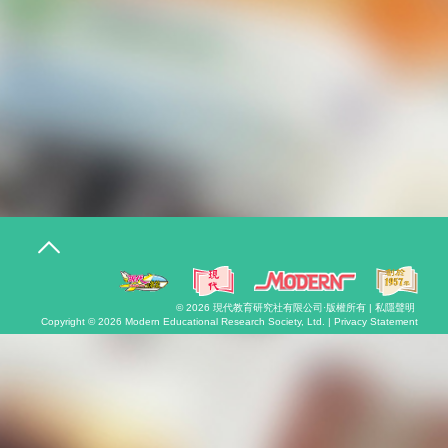
T
o
g
g
l
© 2026
現代教育研究社有限公司
·版權所有 |
私隱聲明
e
Copyright © 2026
Modern Educational Research Society, Ltd. |
Privacy Statement
n
a
v
i
g
a
t
i
o