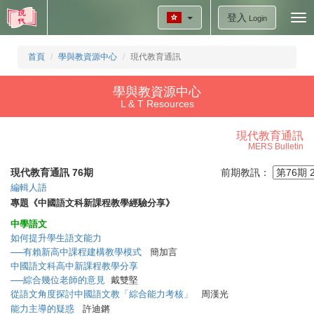
登入
Tog
Login
nav
首頁
學與教資源中心
現代教育通訊
學與教資源中心
L & T Resources
現代教育通訊
MERS Bulletin
現代教育通訊 76期
前期教訊：
編輯人語
專題《中國語文科新課程教學經驗分享》
中學語文
如何提升學生語文能力
──有賴新高中課程建構教學模式
簡加言
中國語文科高中新課程教學分享
──綜合幾位老師的意見
戴雙堅
從語文角度探討中國語文教「綜合能力考核」
周漢光
能力主導的疑惑
許迪鏘