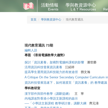
活動情報
學與教資源中心
Events
L & T Resources
Re
首頁
學與教資源中心
現代教育通訊
現代教育通訊 73期
編輯人語
專題 《香港電腦教學大趨勢》
探討「資訊素養」架構對電腦科課程的影響
潘世榮
活用資訊科技發展資訊素養
江紹祥
提高學生運用資訊科技能力的有效途徑
鄧文瀚
A Critique On the Senior Secondary Computer Curriculum 
資訊科技發展迅速下，如何過渡至「資訊素養」的 教學建議
學科教研室
漢字部件與部件教學（講辭提綱）
王 寧
內地課改對香港小學語文新課程的啟示
──「小學語文新課程 教學研討會」講辭大綱
齊元濤