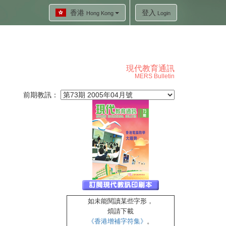
香港
登入
Hong Kong
Login
現代教育通訊
MERS Bulletin
前期教訊：
如未能閱讀某些字形，
煩請
下載
《香港增補字符集》
。