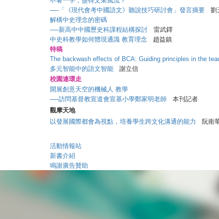
不著一字，盡得文采風流？
──「《現代會考中國語文》聽說技巧研討會」發言摘要
劉
解構中史理念的密碼
──新高中中國歷史科課程結構探討
雷武鐸
中史科教學如何體現通識 教育理念
趙益鎮
特稿
The backwash effects of BCA: Guiding principles in the teac
多元智能中的語文智能
謝立信
校園連環走
開展創意天空的機械人 教學
──訪問基督教宣道會宣基小學鄭家明老師
本刊記者
觀摩天地
以發展國際都會為視點，培養學生跨文化溝通的能力
阮衛
活動情報站
新書介紹
鳴謝廣告贊助