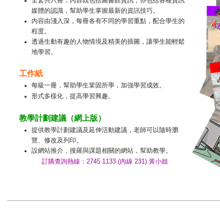
全套共六冊，內容既包括圖書館資訊，亦包括各種資訊
●
媒體的認識，幫助學生掌握最新的資訊技巧。
內容由淺入深，每冊各有不同的學習重點，配合學生的
●
程度。
透過生動有趣的人物情境及精美的插圖，讓學生能輕鬆
●
地學習。
工作紙
每級一冊，幫助學生鞏固所學，加強學習成效。
●
形式多樣化，提高學習興趣。
●
教學計劃建議（網上版）
提供教學計劃建議及延伸活動建議，老師可以隨時瀏
●
覽、修改及列印。
設網站推介，搜羅與課題相關的網站，幫助教學。
●
訂購查詢熱線：2745 1133 (內線 231) 黃小姐