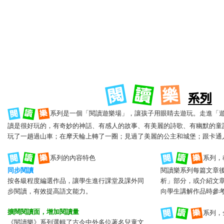
系列是一個「閱讀遊樂場」，讓孩子用眼睛去遊玩。走進「
讀是很好玩的，有奇妙的神話、有感人的故事、有美麗的詩歌、有幽默的童
玩了一趟過山車；在摩天輪上轉了一圈；見過了美麗的公主和城堡；跟卡通
系列，
系列的內容特色
同步閱讀
閱讀樂系列每篇文章
按各級程度編選作品，讓學生進行課堂及課外同
析」部分，或介紹文
步閱讀，有效提高語文能力。
向學生講解作品時參
擴闊閱讀面，增加閱讀量
系列，
《閱讀樂》系列選輯了古今中外多位著名兒童文