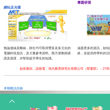
專題研習
網站及光碟
無論連線及離線，師生均可取得豐富及多元化的
涵蓋更多的資訊，如知
電腦科技資訊，及大量參考資料。既方便教師講
絡，並提供跨學科的活
課及授課，亦幫助提升學生的知識。
如有垂詢，請致電：現代教育研究社有限公司（營運部）：2745 1133 
本期教訊目錄
T
o
g
g