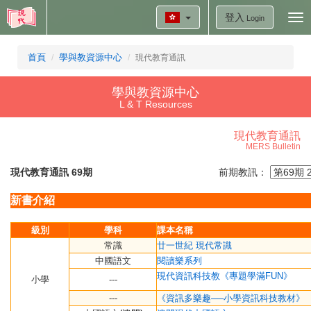
登入
Tog
Login
nav
首頁
學與教資源中心
現代教育通訊
學與教資源中心
L & T Resources
現代教育通訊
MERS Bulletin
現代教育通訊 69期
前期教訊：
新書介
紹
級別
學科
課本名稱
常識
廿一世
紀 現代常識
中國語文
閱讀樂系列
現代資訊科技教《專題學滿FUN》
小學
---
---
《資訊多樂趣──小學資訊科技教材》