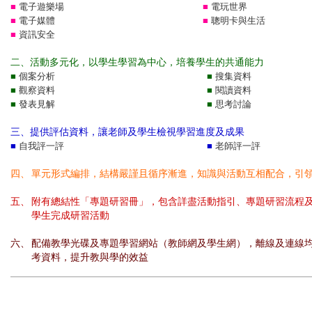
■
電子遊樂場
■
電玩世界
■
電子媒體
■
聰明卡與生活
■
資訊安全
二、活動多元化，以學生學習為中心，培養學生的共通能力
■
個案分析
■
搜集資料
■
觀察資料
■
閱讀資料
■
發表見解
■
思考討論
三、提供評估資料，讓老師及學生檢視學習進度及成果
■
自我評一評
■
老師評一評
四、
單元形式編排，結構嚴謹且循序漸進，知識與活動互相配合，引
五、
附有總結性「專題研習冊」，包含詳盡活動指引、專題研習流程
學生完成研習活動
六、
配備教學光碟及專題學習網站（教師網及學生網），離線及連線
考資料，提升教與學的效益