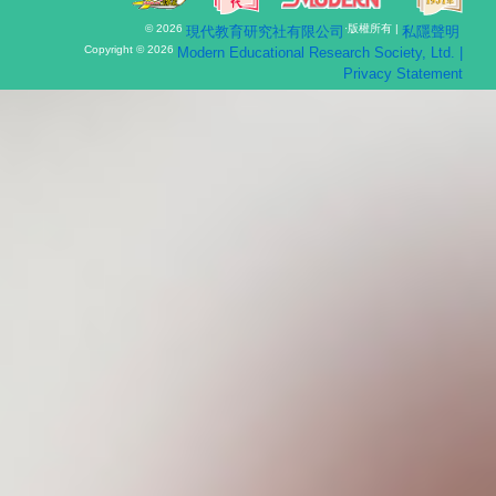
l
© 2026
·版權所有 |
現代教育研究社有限公司
私隱聲明
e
n
Copyright © 2026
Modern Educational Research Society, Ltd. |
a
Privacy Statement
v
i
g
a
t
i
o
n