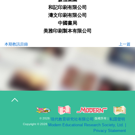
和記印
刷有限公司
濤文印
刷有限公司
中國書局
美雅印
刷製本有限公司
本期教訊目錄
上一篇
T
o
g
g
l
© 2026
·版權所有 |
現代教育研究社有限公司
私隱聲明
e
n
Copyright © 2026
Modern Educational Research Society, Ltd. |
a
Privacy Statement
v