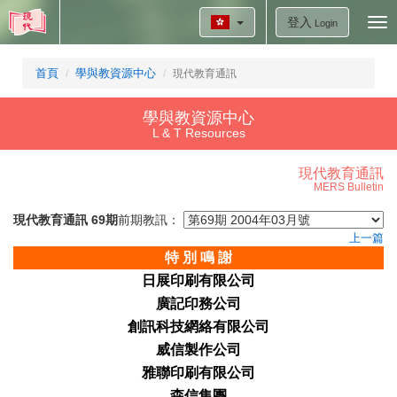
登入
Tog
Login
nav
首頁
學與教資源中心
現代教育通訊
學與教資源中心
L & T Resources
現代教育通訊
MERS Bulletin
現代教育通訊 69期
前期教訊：
上一篇
特
別 鳴 謝
日展印
刷有限公司
廣記印務公
司
創訊科
技網絡有限公司
威信製
作公司
雅聯印
刷有限公司
森信集
團