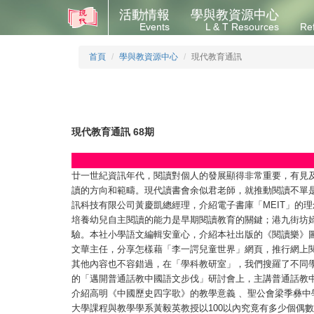
活動情報
學與教資源中心
Events
L & T Resources
Re
首頁
學與教資源中心
現代教育通訊
現代教育通訊 68期
廿一世紀資訊年代，閱讀對個人的發展顯得非常重要，有見
讀的方向和範疇。現代讀書會余似君老師，就推動閱讀不單
訊科技有限公司黃慶凱總經理，介紹電子書庫「MEIT」的
培養幼兒自主閱讀的能力是早期閱讀教育的關鍵；港九街坊
驗。本社小學語文編輯安童心，介紹本社出版的《閱讀樂》
文華主任，分享怎樣藉「李一諤兒童世界」網頁，推行網上
其他內容也不容錯過，在「學科教研室」，我們搜羅了不同
的「邁開普通話教中國語文步伐」研討會上，主講普通話教
介紹高明《中國歷史四字歌》的教學意義 、聖公會梁季彝
大學課程與教學學系黃毅英教授以100以內究竟有多少個偶