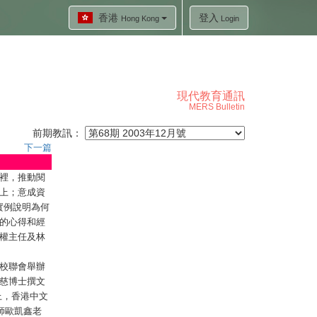
香港
登入
Hong Kong
Login
現代教育通訊
MERS Bulletin
前期教訊：
下一篇
裡，推動閱
上；意成資
實例說明為何
的心得和經
權主任及林
校聯會舉辦
慈博士撰文
上，香港中文
師歐凱鑫老