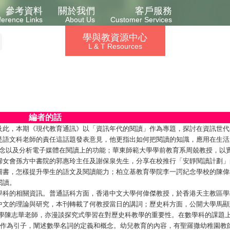
參考資料
關於我們
客戶服務
ference Links
About Us
Customer Services
學與教資源中心
L & T Resources
編者的話
及此，本期《現代教育通訊》以「資訊年代的閱讀」作為專題，探討在資訊世代
是語文科老師的責任這話題發表意見，他更指出如何把閱讀的知識，應用在生活
理念以及分析電子媒體在閱讀上的功能；華東師範大學學前教育系周兢教授，以
婦女會孫方中書院的郭惠玲主任及謝保泉先生，分享在校推行「安靜閱讀計劃」
圖書，怎樣提升學生的語文及閱讀能力；柏立基教育學院李一諤紀念學校的陳偉
閱讀。
學科的相關資訊。普通話科方面，香港中文大學何偉傑教授，於香港天主教區學
中文的理論與研究，本刊轉載了何教授當日的講詞；歷史科方面，公開大學馬顯
中學陳志華老師，亦漫談探究式學習在對歷史科教學的重要性。在數學科的課題
數作為引子，闡述數學名詞的定義和概念。幼兒教育的內容，有聖羅撒幼稚園教