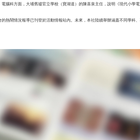
，電腦科方面，大埔舊墟官立學校（寶湖道）的陳喜泉主任，說明《現代小學電
會的熱鬧情況報導已刊登於活動情報站內。未來，本社陸續舉辦涵蓋不同學科、