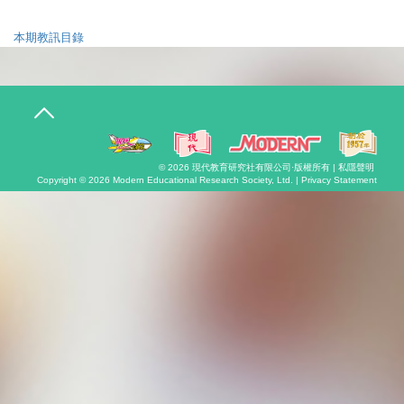
本期教訊目錄
T
o
g
g
l
© 2026
現代教育研究社有限公司
·版權所有 |
私隱聲明
e
Copyright © 2026
Modern Educational Research Society, Ltd. |
Privacy Statement
n
a
v
i
g
a
t
i
o
n