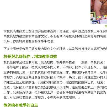
前校長高惠娟女士對這個評估結果感到十分滿意，這可說是她在校三年來付
高校長致力建立的校本協作文化，不但有助消除校長與教師之間無形的隔膜
策時，亦因得到老師支持而事半功倍。
下文中高校長分享了建立校內協作文化的理念，以及該校推行走出課室的教
校長與老師協作，增加教學成效
校長是個舉足輕重的角色，無論校內、校外的事務都一一兼顧，高校長說：
一條串連珠子的線，把代表學校不同元素、不同部分的珠子串連起來。」這
重要的關鍵元素，他們負責執行教學的前線工作。由於推行教育改革，近年
作壓力，高校長認為這會影響教師的工作效率，為此，她十分注重教師的工
們建立互信互助的關係，以減輕教師的壓力，增強整體的團隊士氣，她說：
之際，老師的工作量和壓力無疑比以往大大增加，這個需要全校上下共同努
工作，只會招惹積怨，老師積怨太深，是否對學校的發展有幫助呢？我認為
化，可以減輕老師的工作壓力，令教與學的成效增加。」
教師擁有教學的自主