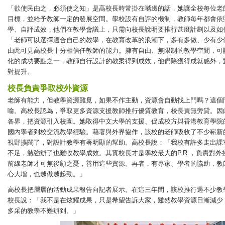
「欲使民由之，必須使之知」是高校長時常掛在嘴邊的話，她讓全校每位老
目標，並給予教師一定的發展空間。學校設有自評的機制，教師每年都會依
學、自評成效，他們在教學會議上，只需向校長說明要推行甚麼計劃以及如
「老師可以選擇適合自己的教學，在教育改革的浪潮下，多有多做、少有少
由此可見高校長十分相信任教師的能力。擁有自由、無限制的教學空間，可
化的成功要點之一，教師自行設計的教案得到成效，他們除獲得成就感外，
對提升。
校長負責爭取校外資源
老師有能力，但教學資源難覓，如果不作主動，資源會自動找上門嗎？這個
喻。高校長認為，爭取更多資源支援教師推行優質教育，校長責無旁貸。因
各界，把資源引入校園。她取得中文大學的支援、促成校方與香港教育學院
國內學者到校交流教學經驗。藉著與外界協作，該校的老師吸收了不少嶄新
視野擴闊了，對設計教學有著明顯的幫助。高校長說：「我校有許多走出課
不足，勉強辦了也難收教學成效。其實校長才是學校最大的P.R.，負責對
前線老師才可無後顧之憂，善用這些資源。再者，有專家、學者的協助，教
心大增，也越做越起勁。」
高校長把層層的活動成果報告向記者展示。在這三年間，該校推行過不少教
校長說：「我不是在炫耀成果，只是希望告訴大家，雖然教學資源日漸減少
多采的教學不難辦到。」