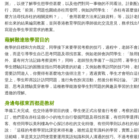
測」，以便了解學生想學些甚麼，以及他們對同一事物的不同看法。計劃配
行，因此「前測」問題也圍繞赤柱而發問，例如詢問學生：「赤柱有甚麼值
麼方法尋找赤柱的相關資料？」、「會用甚麼方法來記錄資料」等，設計老
析出來的結果編寫教案，並與香港教育學院的導師彼此交流意見，務求找出
寫迎合學生學習需求的教案。
藉解難達致學習目的
教學的目標和方向既定，同學接下來要學習考察的技巧，過程中，老師不會
做，而是引導學生自己思考問題及尋找答案。例如老師會詢問學生：「除用
外、還有何方法記錄考察資料？」同時，老師預先準備了一段訪問，著學生
學生體驗詳記的困難並指出問卷調查的好處；又例如教導訪問的技巧時，老
需要訪問遊人，你覺得有甚麼地方值得注意？」透過實戰，學生才會明白這
堂上，學生即席設計訪問問題，進行角色扮演活動，然後分析和討論。「課
題、思考及體驗貫穿教學，這種教學能激發學生對問題的興趣及學習的主動
透徹的理解。
身邊每樣東西都是教材
準備工夫完成、也交待過學習目的後，學生便正式出發進行考察，考察的題
訂，他們需在赤柱這個小小的地方自行發掘問題及尋找答案，有些同學選擇
客、有些同學以美利樓為中心探討赤柱的文化特徵、有些同學則以赤柱的地
說：「這樣的考察學習比課堂來得有趣，雖然這是常識科的學習，實際上卻
活範疇，單是英文訪問便需要運用英語知識和與人溝通的技巧。不過考察最