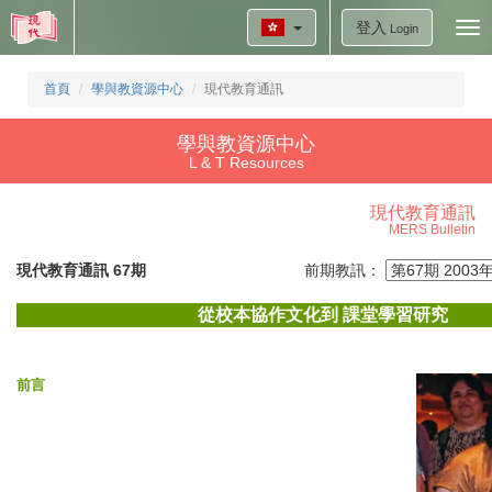
登入
Tog
Login
nav
首頁
學與教資源中心
現代教育通訊
學與教資源中心
L & T Resources
現代教育通訊
MERS Bulletin
現代教育通訊 67期
前期教訊：
從校本協作文化到 課堂學習研究
前言