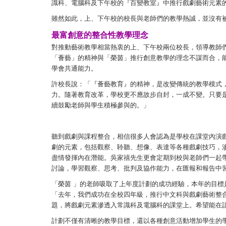
識科、電腦科及下午校的『百變教室』中推行戲劇藝術元素
雖然如此，上、下午校的校長與老師們的教學熱誠，並沒有
最富創意的整合性教學理念
對推動藝術教學相當熱衷的上、下午校兩位校長，領導教師
「薈藝」的精神與「榮茵」推行創意教學的理念不謀而合，
學會共通能力。
許校長說：「『薈藝教育』的精神，是改變傳統的教學模式
力。隨著教育改革，學校更不應故步自封，一成不變。只要
續鼓勵老師與學生積極參與的。」
聽到戲劇與課程整合，相信很多人會認為是學校在課堂內演
劇的元素，包括觀察、聆聽、想像、表達等各種戲劇技巧，
盡情發揮內在潛能。吳家禧先生更會定期到校與老師們一起
討論，學習觀察、思考、批判及協作能力，在匯報和報告中
「榮茵 」的老師吸取了上年度計劃的成功經驗，本年的目
「去年，我們成功在全校四年級，推行中文科與戲劇藝術整
題，將戲劇元素滲透入常識科及電腦科的課堂上。希望能在
計劃不僅有清晰的教學目標，還以各種創意活動增加學生的