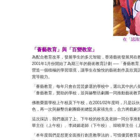
在「認識
「薈藝教育」與「百變教室」
為配合教育改革，發展學生的多元智能，香港藝術發展局在
2001年1月份開始了為期三年的藝術教育計劃 ──「薈藝
營造一個積極的學習環境，讓學生在愉悅的藝術創作及欣賞
賞等能力。
「薈藝教育」每年只會在芸芸參選的學校中，選出其中的八
「薈藝教育」贊助的學校，並與赫墾坊劇團一同推動藝術教
佛教榮茵學校上午校及下午校，在2001/02年度時，只是以
色，再一次與赫墾坊劇團藝術總監吳家禧先生，合力將戲劇
這次採訪，我們邀請了上、下午校的校長及老師一同分享推
華主任（上午校）、李綺媚老師（下午校）、韓曉華主任（
「本年度我們是想更全面推行創意教學法的，可惜優質教育