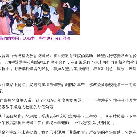
我們的校園」活動中，學生進行分組討論
教育署（現統整為教育統籌局）和香港教育學院的協助、匯豐銀行慈善基金的贊
教育」，期望透過學校和藝術工作者的合作，在正規課程內探求可行而創新的教學
課程中，衝破學科學習的限制，掌握及靈活運用知識，培養出創意、觀察、表達
個計劃給予資助。縱觀兩屆獲選學校計劃的名單中，佛教榮茵學校是唯一一間連
育。
伙伴學校的身份入選。到了2002/03年度再接再厲，上、下午校分別擔任伙伴及
元素教學滲透入校園的每個角落。
動『薈藝教育』的經驗，受訪者包括許淑慧校長（上午校）、李玉枝校長（下午
上午校資訊科技統籌主任）和楊卓華老師（上午校資訊科技老師）。
基金的申請並未獲批核，我們只能運用『薈藝教育』所提供的有限資助，分別在