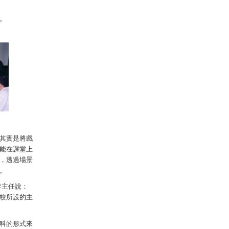
。
其實是將戲
能在課堂上
，透過場景
。
李主任說：
校所設的主
科的形式來