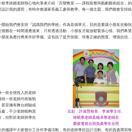
校李綺媚老師熱心地向筆者介紹「百變教室 ── 課程統整與戲劇藝術組合」
是設計我的護照，有時亦會讓家長義工參與教學。每一個主題，我們都會安排統
一開始我們會安排『認識我們的學校』作為首個單元，目的是要讓小朋友在愉快
友很難在一時間適應過來，只有透過活動，小朋友才能放鬆緊張心情。我們希望
小朋友為應付將來作好準備。這包括了提升技能、培養正確的態度、增強自信、
缺一班全情投入的老師
難得一班老師均有衝勁
，甚至擁有舞台經驗或
長處，不少老師能夠貢
左起：許淑慧校長、李淑華主任、
行，但對於老師與學生
韓曉華老師及楊卓華老師在
榮茵電視台與負責學生合照
次的備課中大家都分工合作準備活動，有的老師專於設計活動、有的負責撰寫每