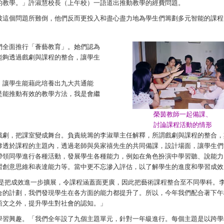
的教學。」許淑慧校長（上午校）一語道出推動教學的經費問題。
被這個問題所難倒，他們反而更投入和盡心盡力地為學生們籌劃多元智能的課程
們全面推行「薈藝教育」。她們認為
能夠透過戲劇與課程的整合，讓學生
，讓學生能藉此培養出九大共通能
是能推動有效的教學方法，我是會繼
榮茵教師一起備課、
討論課程活動的情形
戲劇，把課室變成舞台。負責統籌的李淑華主任解釋，所謂戲劇與課程的整合，
滲透於課程的主題內，透過老師與吳家禧先生的共同備課，設計場面，讓學生們
帶領同學進行各種活動，發展學生各種能力，例如在角色扮演中學習聽、說能力
習創意思維和表達能力等。當中更不忘滲入評估，以了解學生的進度和學習成效
標是把成效進一步擴展，令課程涵蓋面更廣，因此把藝術課程整合至不同學科。
合的計劃，我們發現學生在各方面的能力都提升了。所以，今年我們配合著下午
語文之外，提升學生對社會的認知。」
學習興趣。「我們全年設了九個主題單元，針對一年級進行。每個主題是以跨學