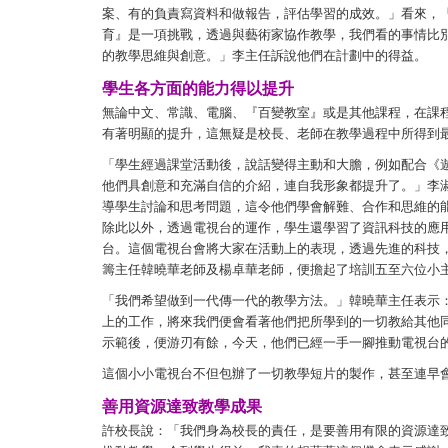
案、有的負責寫資料和做報告，評估學習的成效。」看來，
育』是一項挑戰，透過與藝術家協作教學，我們看的事情比
的教學思維與創意。」李主任訴說他們在計劃中的得益。
學生各方面的能力得以提升
無論中文、常識、電腦、『百變教室』或是其他課程，在課
有著明顯的提升，這無疑是校長、老師在教學過程中所得到
「學生經過課堂活動後，說話變得主動和大膽，例如配合《
他們具創意和充滿自信的介紹，連自我形象都提升了。」李
導學生討論和思考問題，這令他們學會解難、合作和思維的
除此以外，透過電視台的運作，學生還學習了資訊科技的應
台。這個電視台會將大家在活動上的表現，透過先進的科技
籌主任韓曉華老師及楊卓華老師，便擔起了培訓五至六位小
「我們希望做到一代傳一代的教學方法。」韓曉華主任表示
上的工作，將來我們便會看著他們把所學到的一切教給其他
示範後，便游刃有餘，今天，他們已經一手一腳推動電視台
這個小小電視台不但包辦了一切教學短片的製作，甚至連早
善用資源達致教學成果
許校長說：「我們身為校長的責任，是要善用有限的資源達