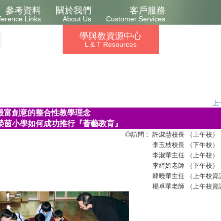
參考資料
關於我們
客戶服務
ference Links
About Us
Customer Services
學與教資源中心
L & T Resources
上
最富創意的整合性教學理念
榮茵小學如何成功推行『薈藝教育』
◎訪問： 許淑慧校長 （上午校）
李玉枝校長 （下午校）
李淑華主任 （上午校）
李綺媚老師 （下午校）
韓曉華主任 （上午校資
楊卓華老師 （上午校資