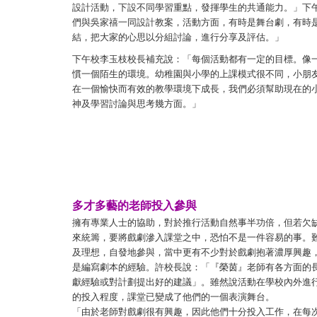
設計活動，下設不同學習重點，發揮學生的共通能力。」下午
們與吳家禧一同設計教案，活動方面，有時是舞台劇，有時
結，把大家的心思以分組討論，進行分享及評估。」
下午校李玉枝校長補充說：「每個活動都有一定的目標。像
慣一個陌生的環境。幼稚園與小學的上課模式很不同，小朋
在一個愉快而有效的教學環境下成長，我們必須幫助現在的
神及學習討論與思考幾方面。」
多才多藝的老師投入參與
擁有專業人士的協助，對於推行活動自然事半功倍，但若欠
來統籌，要將戲劇滲入課堂之中，恐怕不是一件容易的事。
及理想，自發地參與，當中更有不少對於戲劇抱著濃厚興趣
是編寫劇本的經驗。許校長說：「『榮茵』老師有各方面的
獻經驗或對計劃提出好的建議」。雖然說活動在學校內外進
的投入程度，課堂已變成了他們的一個表演舞台。
「由於老師對戲劇很有興趣，因此他們十分投入工作，在每