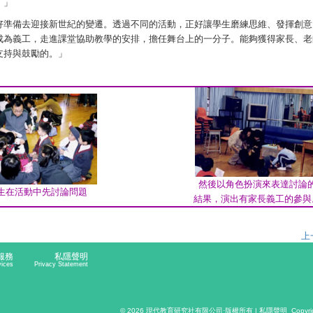
。」
好準備去迎接新世紀的變遷。透過不同的活動，正好讓學生磨練思維、發揮創意
成為義工，走進課堂協助教學的安排，擔任舞台上的一分子。能夠獲得家長、老
支持與鼓勵的。」
然後以角色扮演來表達討論
生在活動中先討論問題
結果，演出有家長義工的參與
上
服務
私隱聲明
vices
Privacy Statement
© 2026
現代教育研究社有限公司
·版權所有 |
私隱聲明
Copyri