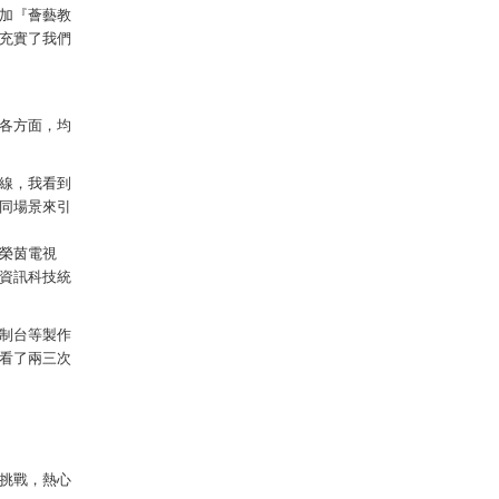
加『薈藝教
充實了我們
各方面，均
線，我看到
同場景來引
榮茵電視
資訊科技統
制台等製作
看了兩三次
挑戰，熱心