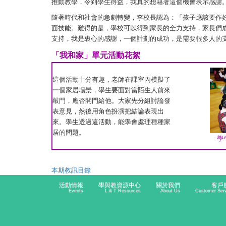
推動教學，令到學生得益，我真的想藉著這個機會表示感謝
隨著時代和社會的急劇轉變，李校長認為：「孩子應該要作
面技能。難得的是，學校可以得到家長的全力支持，家長們
支持，我是衷心的感謝，一個計劃的成功，是需要很多人的
「我和家」單元活動花絮
這個活動十分有趣，老師在課室內模擬了
一個家居場景，學生要面對當陌生人前來
敲門，應否開門給他。大家先分組討論發
表意見，然後用角色扮演把結論表現出
來。學生透過這活動，能學會處理種種家
居的問題。
學
本期教訊目錄
活動情報
學與教資源中心
關於我們
客戶
Events
L & T Resources
About Us
Customer Ser