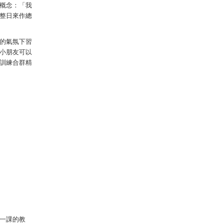
的概念：「我
整日來作總
的氣氛下習
小朋友可以
訓練合群精
一課的教