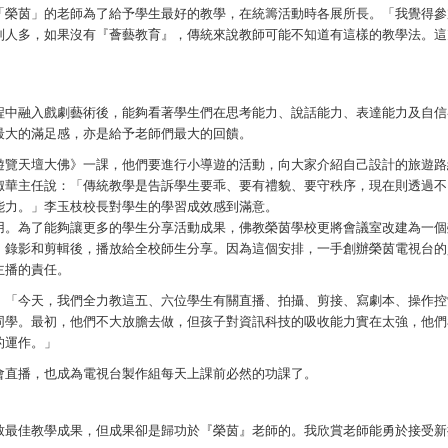
「榮茵」的老師為了給予學生最好的教學，在統籌活動時各展所長。「我覺得參
別人多，如果沒有『薈藝教育』，傳統來說教師可能不知道有這樣的教學法。這
程中融入戲劇藝術後，能夠看著學生們在思考能力、說話能力、表達能力及自信
最大的滿足感，亦是給予老師們最大的回饋。
遊覽天壇大佛》一課，他們要進行小導遊的活動，向大家介紹自己設計的旅遊路
淑華主任說：「傳統教學是告訴學生要乖、要有禮貌、要守秩序，現在則透過不
能力。」李玉枝校長對學生的學習成效感到滿意。
用。為了能夠讓更多的學生分享活動成果，佛教榮茵學校更將會議室改建為一個
，錄影和剪輯後，播放給全校師生分享。因為這個安排，一手創辦榮茵電視台的
主播的責任。
：「今天，我們全力教這五、六位學生有關直播、拍攝、剪接、寫劇本、操作控
同學。最初，他們不大放膽去做，但孩子對資訊科技的吸收能力實在太強，他們
的運作。」
會直播，也成為電視台製作組每天上課前必然的功課了。
致最佳教學成果，但成果卻是歸功於『榮茵』老師的。我欣賞老師能勇於接受新