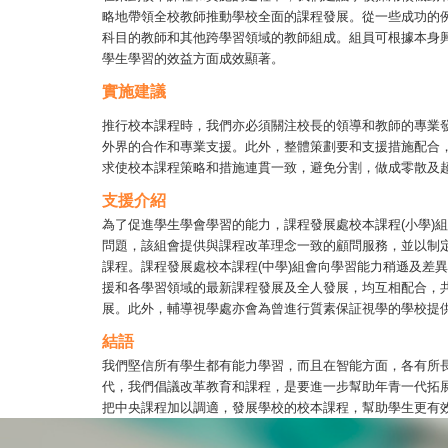
略地帶領全校教師推動學校全面的課程發展。從一些成功的
科目的教師和其他跨學習領域的教師組成。組員可根據本身
學生學習的效益方面成效顯著。
實施建議
推行校本課程時，我們亦必須關注校長的領導和教師的專業
外界的合作和專業支援。此外，整體策劃要和支援措施配合
求使校本課程策略和措施連貫一致，避免分割，做成零散及
支援介紹
為了促進學生學會學習的能力，課程發展處校本課程(小學)
問題，該組會提供與課程改革理念一致的顧問服務，並以制
課程。課程發展處校本課程(中學)組會向學習能力稍遜及差
援和各學習領域的最新課程發展及全人發展，均互相配合，
展。此外，輔導視學處亦會為曾進行質素保証視學的學校提
結語
我們堅信所有學生都有能力學習，而且在智能方面，各有所
代，我們倡議改革教育和課程，是要進一步幫助年青一代拓
把中央課程加以調適，發展學校的校本課程，幫助學生更有