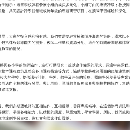
例子顯示：這些學校課程發展小組的成員多元化，小組可由同級或跨級；教授同
興趣，共同設計跨學習領域或跨年級的專題研習項目，在擴闊學習經驗和深化、
發展，大家的投入感和擁有感。我們並需要經常檢視循序漸進的策略，謀求以不
，包括課程領導能力的提升，教師工作量和資源分配、適合的時間表調動和課室
超負荷的情況。
組將與各小學的教師協作，進行行動研究；並以協作備課的形式，調適中央課程
定校本課程政策及整合各項課程措施等方式，協助學校將教師層面的經驗連繫到
異較大的學校，提供課程計劃、學習、教學及評估的策略、照顧學習差異等專業
共同邁向全校的課程發展。與此同時，區域教育服務處會與學校共同協作，幫助
供跟進支援。
長。我們亦期望教師能互相協作，互相砥礪，發揮專業精神。在這個崇尚資訊和
展視野、掌握各種能力，以積極的態度，尊重知識，學會學習。所以，我們鼓勵
效地達到學習目標，為社會和國家作出貢獻。