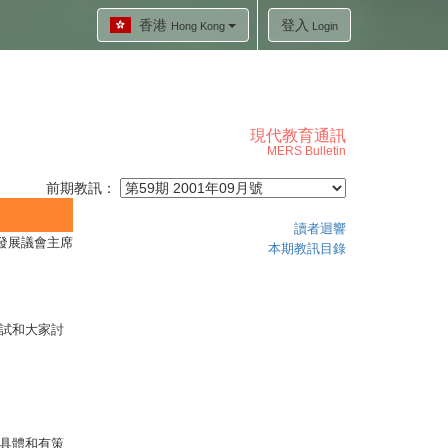
香港
登入
Hong Kong
Login
現代教育通訊
MERS Bulletin
前期教訊：
讀者迴響
程發展議會主席
本期教訊目錄
試和大家討
具體和有策