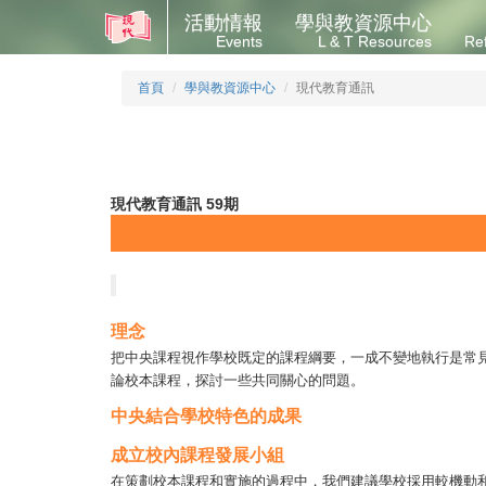
活動情報
學與教資源中心
Events
L & T Resources
Re
首頁
學與教資源中心
現代教育通訊
現代教育通訊 59期
理念
把中央課程視作學校既定的課程綱要，一成不變地執行是常
論校本課程，探討一些共同關心的問題。
中央結合學校特色的成果
成立校內課程發展小組
在策劃校本課程和實施的過程中，我們建議學校採用較機動