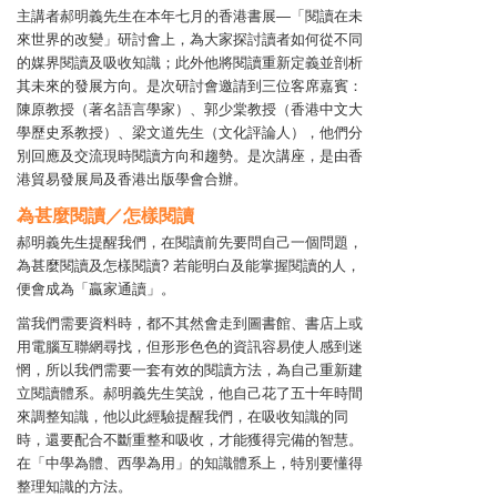
主講者郝明義先生在本年七月的香港書展—「閱讀在未
來世界的改變」研討會上，為大家探討讀者如何從不同
的媒界閱讀及吸收知識；此外他將閱讀重新定義並剖析
其未來的發展方向。是次研討會邀請到三位客席嘉賓：
陳原教授（著名語言學家）、郭少棠教授（香港中文大
學歷史系教授）、梁文道先生（文化評論人），他們分
別回應及交流現時閱讀方向和趨勢。是次講座，是由香
港貿易發展局及香港出版學會合辦。
為甚麼閱讀／怎樣閱讀
郝明義先生提醒我們，在閱讀前先要問自己一個問題，
為甚麼閱讀及怎樣閱讀? 若能明白及能掌握閱讀的人，
便會成為「贏家通讀」。
當我們需要資料時，都不其然會走到圖書館、書店上或
用電腦互聯網尋找，但形形色色的資訊容易使人感到迷
惘，所以我們需要一套有效的閱讀方法，為自己重新建
立閱讀體系。郝明義先生笑說，他自己花了五十年時間
來調整知識，他以此經驗提醒我們，在吸收知識的同
時，還要配合不斷重整和吸收，才能獲得完備的智慧。
在「中學為體、西學為用」的知識體系上，特別要懂得
整理知識的方法。