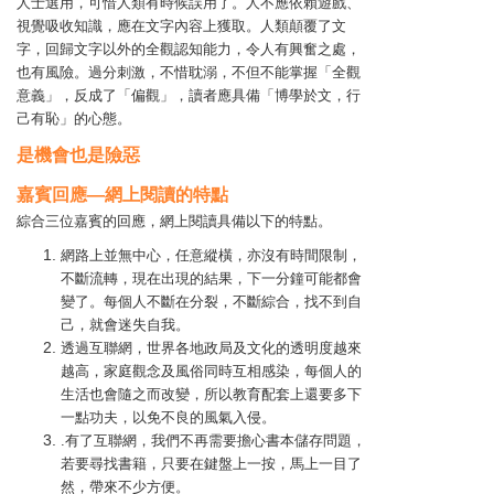
人士選用，可惜人類有時候誤用了。人不應依賴遊戲、
視覺吸收知識，應在文字內容上獲取。人類顛覆了文
字，回歸文字以外的全觀認知能力，令人有興奮之處，
也有風險。過分刺激，不惜耽溺，不但不能掌握「全觀
意義」，反成了「偏觀」，讀者應具備「博學於文，行
己有恥」的心態。
是機會也是險惡
嘉賓回應—網上閱讀的特點
綜合三位嘉賓的回應，網上閱讀具備以下的特點。
網路上並無中心，任意縱橫，亦沒有時間限制，
不斷流轉，現在出現的結果，下一分鐘可能都會
變了。每個人不斷在分裂，不斷綜合，找不到自
己，就會迷失自我。
透過互聯網，世界各地政局及文化的透明度越來
越高，家庭觀念及風俗同時互相感染，每個人的
生活也會隨之而改變，所以教育配套上還要多下
一點功夫，以免不良的風氣入侵。
.有了互聯網，我們不再需要擔心書本儲存問題，
若要尋找書籍，只要在鍵盤上一按，馬上一目了
然，帶來不少方便。