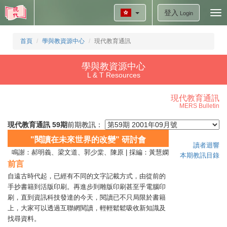
登入
Tog
Login
nav
首頁
學與教資源中心
現代教育通訊
學與教資源中心
L & T Resources
現代教育通訊
MERS Bulletin
現代教育通訊 59期
前期教訊：
"閱讀在未來世界的改變" 研討會
讀者迴響
鳴謝：郝明義、梁文道、郭少棠、陳原 | 採編：黃慧嫻
本期教訊目錄
前言
自遠古時代起，已經有不同的文字記載方式，由從前的
手抄書籍到活版印刷。再進步到雕版印刷甚至乎電腦印
刷，直到資訊科技發達的今天，閱讀已不只局限於書籍
上，大家可以透過互聯網閱讀，輕輕鬆鬆吸收新知識及
找尋資料。