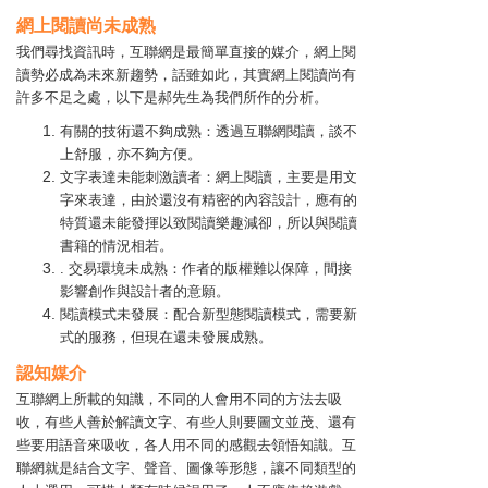
網上閱讀尚未成熟
我們尋找資訊時，互聯網是最簡單直接的媒介，網上閱
讀勢必成為未來新趨勢，話雖如此，其實網上閱讀尚有
許多不足之處，以下是郝先生為我們所作的分析。
有關的技術還不夠成熟：透過互聯網閱讀，談不
上舒服，亦不夠方便。
文字表達未能刺激讀者：網上閱讀，主要是用文
字來表達，由於還沒有精密的內容設計，應有的
特質還未能發揮以致閱讀樂趣減卻，所以與閱讀
書籍的情況相若。
. 交易環境未成熟：作者的版權難以保障，間接
影響創作與設計者的意願。
閱讀模式未發展：配合新型態閱讀模式，需要新
式的服務，但現在還未發展成熟。
認知媒介
互聯網上所載的知識，不同的人會用不同的方法去吸
收，有些人善於解讀文字、有些人則要圖文並茂、還有
些要用語音來吸收，各人用不同的感觀去領悟知識。互
聯網就是結合文字、聲音、圖像等形態，讓不同類型的