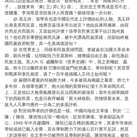
為洪口詔是孤說無憑，楊是洪「親密戰友」，韋是「階級異己分
子」，故後來有「東( 王) 昇( 天) 節」。至於忠王李秀成是否不忠，
曾國藩、李鴻章是否投靠洋人而賣國？都值得進一步分析。
@ 馮玉祥、張學良也是中國近代史上評價紛紜的人物。馮玉祥
出身直系而反直，他應否逼清末帝出故宮？他由反蔣而擁蔣，由容
共而反共而親共，又當如何評價？張學良對東北軍不抗日負何責
任？他在西安事變捉蔣而兵諫，被中共讚為民族英雄，但卻始終被
國民黨政府軟禁，其一生真偽復誰知？
@ 在世界史上，同樣有民族英雄問題。拿破侖在法國大革命末
期，殺向外國，佔領歐陸乃至莫斯科，雖傳揚自由主義，卻也激起
民族主義。英人H. G. 威爾斯在《世界史綱》中，視之若蠅蚊、蟊
蟲，然今日法蘭西首都 巴黎的凱旋門屹然矗立。希特勒呢？其背景
和戰果和拿氏相若，過了一百年後德國人又待之如何呢？
@ 蘇聯共產黨的領袖斯大林，今多被視為獨裁之暴君。然七十
多年前，在德軍包圍下、炮火紛飛的莫斯科紅場十月革命閱兵式
上，正是他以大無畏氣概發出反法西斯的最強音；當年在德軍鐵蹄
下的西歐民眾，也是日夜呼喊着「斯大林格勒」而憧憬着未來。是
故凡人凡事均應作一分為二的多面評析。
@ 對於純學者的評價也是一樣。中國內地在文革後，對於「二
陳」( 陳垣、陳寅恪)出現一種傾向：貶前而褒後。筆者卻認為不
公。1949 年中共建國時， 陳垣已屆古稀的風燭之年，其著作等身的
學術成就已載入史冊，其在專制壓力下的違心言行實不足訓，然其
《史諱舉例》在文革中仍被用作反專制的利器。陳寅恪相反，被抬