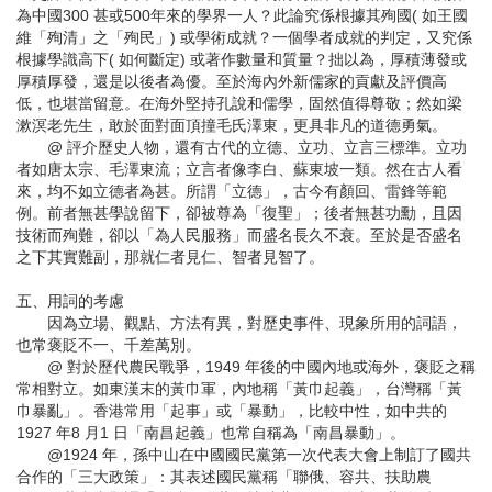
為中國300 甚或500年來的學界一人？此論究係根據其殉國( 如王國
維「殉清」之「殉民」) 或學術成就？一個學者成就的判定，又究係
根據學識高下( 如何斷定) 或著作數量和質量？拙以為，厚積薄發或
厚積厚發，還是以後者為優。至於海內外新儒家的貢獻及評價高
低，也堪當留意。在海外堅持孔說和儒學，固然值得尊敬；然如梁
漱溟老先生，敢於面對面頂撞毛氏澤東，更具非凡的道德勇氣。
@ 評介歷史人物，還有古代的立德、立功、立言三標準。立功
者如唐太宗、毛澤東流；立言者像李白、蘇東坡一類。然在古人看
來，均不如立德者為甚。所謂「立德」，古今有顏回、雷鋒等範
例。前者無甚學說留下，卻被尊為「復聖」；後者無甚功勳，且因
技術而殉難，卻以「為人民服務」而盛名長久不衰。至於是否盛名
之下其實難副，那就仁者見仁、智者見智了。
五、用詞的考慮
因為立場、觀點、方法有異，對歷史事件、現象所用的詞語，
也常褒貶不一、千差萬別。
@ 對於歷代農民戰爭，1949 年後的中國內地或海外，褒貶之稱
常相對立。如東漢末的黃巾軍，內地稱「黃巾起義」，台灣稱「黃
巾暴亂」。香港常用「起事」或「暴動」，比較中性，如中共的
1927 年8 月1 日「南昌起義」也常自稱為「南昌暴動」。
@1924 年，孫中山在中國國民黨第一次代表大會上制訂了國共
合作的「三大政策」：其表述國民黨稱「聯俄、容共、扶助農