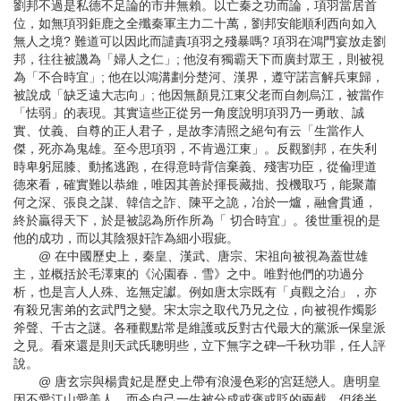
劉邦不過是私德不足論的市井無賴。以亡秦之功而論，項羽當居首
位，如無項羽鉅鹿之全殲秦軍主力二十萬，劉邦安能順利西向如入
無人之境? 難道可以因此而譴責項羽之殘暴嗎? 項羽在鴻門宴放走劉
邦，往往被譏為「婦人之仁」; 他沒有獨霸天下而廣封眾王，則被視
為「不合時宜」; 他在以鴻溝劃分楚河、漢界，遵守諾言解兵東歸，
被說成「缺乏遠大志向」; 他因無顏見江東父老而自刎烏江，被當作
「怯弱」的表現。其實這些正從另一角度說明項羽乃一勇敢、誠
實、仗義、自尊的正人君子，是故李清照之絕句有云「生當作人
傑，死亦為鬼雄。至今思項羽，不肯過江東」。反觀劉邦，在失利
時卑躬屈膝、動搖逃跑，在得意時背信棄義、殘害功臣，從倫理道
德來看，確實難以恭維，唯因其善於揮長藏拙、投機取巧，能聚蕭
何之深、張良之謀、韓信之詐、陳平之詭，冶於一爐，融會貫通，
終於贏得天下，於是被認為所作所為「 切合時宜」。後世重視的是
他的成功，而以其陰狠奸詐為細小瑕疵。
@ 在中國歷史上，秦皇、漢武、唐宗、宋祖向被視為蓋世雄
主，並概括於毛澤東的《沁園春．雪》之中。唯對他們的功過分
析，也是言人人殊、迄無定讞。例如唐太宗既有「貞觀之治」，亦
有殺兄害弟的玄武門之變。宋太宗之取代乃兄之位，向被視作燭影
斧聲、千古之謎。各種觀點常是維護或反對古代最大的黨派─保皇派
之見。看來還是則天武氏聰明些，立下無字之碑─千秋功罪，任人評
說。
@ 唐玄宗與楊貴妃是歷史上帶有浪漫色彩的宮廷戀人。唐明皇
因不愛江山愛美人，而令自己一生被分成或褒或貶的兩截。但後半