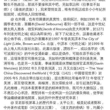
醫生不熟政治，那就不要摻和其中吧。另如章詒和《往事並不如
煙》(《最後的貴族》)，寫來聲情並茂，唯有些長話或非小小年紀所
能親聞，或用他人回憶增補。
@ 在外國，也有些圖書的真實性，值得探討。例如1990 年，英
國學者大衛．塞爾本(David Selbourne) 看到一部手稿，說是中世紀
猶太商人雅各．德安科納(Jacob d’Ancona)由意大利來華，於1271
年到達光明之城( 或以為即泉州)，留下了紀遊之作。該書收藏者不
肯公佈手稿，但卻允許塞爾本於1997 年發表英譯本
The City of
Light
(Little, Brown and Co. 出版，中譯本《光明之城》於1999 年
由上海人民出版社出版)。此書出版後，讚毀不一，或以係早於《馬
可波羅行紀》的中外交通鉅獻，或以是僞作。可能在原手稿公佈
前，這場筆墨官司難有定論。另如明代鄭和艦隊是否到過美洲、澳
洲等地，也是另一大疑案。事緣英國退休潛艇指揮官孟席斯(Gavin
Menzies) 於2002 年3 月發表演講，11 月又出版1421 ─ The Year
China Discovered theWorld ( 中文版《1421：中國發現世界》於
2005 年5 月由京華出版社出版)，提出鄭和比哥倫布早72 年發現了
美洲，甚至發現澳洲、南極洲，首次環航全球，並引起激烈爭論。
凡此種種，均須本着實事求是的精神來對待。既可作大膽假設，但
不應忘小心求證。應堅持有一分史料說一分話的優良傳統，使學術
爭論繼續健康地開展，如此則中外歷史研究幸甚﹗
@ 至若影視屏幕上的歷代帝皇，太平公主、楊貴妃或者鄭和，
中外著作或電影《叫父親太沉重》、《達文西的密碼》等，均屬小