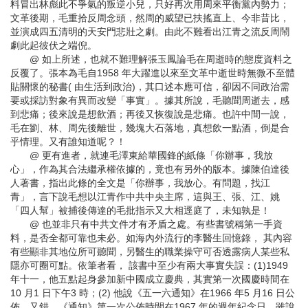
料冒出林彪此不爭氣的叛逆小兒，只好再次用周來平衡黨內勢力；
文革後期，毛重拾反周念頭，然周的威望已扶搖直上、今非昔比，
並演成四五清明的天安門悲壯之劇。由此不難看出江青之流反周鬧
劇此起彼伏之端倪。
@ 如上所述，也就不難理解張玉鳳論毛在周逝時的態度資料之
反覆了。張本為毛自1958 年大躍進以來至文革中逝世時無微不至體
貼關懷的秘書( 由生活到政治)，其口述本應可信，卻因不同政治需
要或採訪對象有異而改變「事實」。據其所說，毛聽聞周逝去，感
到悲痛；後來說是想飲酒；再後又恢復說是悲痛。也許中間一說，
毛在劉、林、周先後離世，幾塊大石落地，真想飲一點酒，倒是合
乎情理。又有誰知道呢？！
@ 更有進者，就連毛澤東給華國鋒的紙條「你辦事，我放
心」，作為其合法繼承權依據的，竟也有另外的版本。據陳伯達後
人著書，指出此條的全文是「你辦事，我放心。有問題，找江
青」，言下說毛想以江青作中共中央主席，這與王、張、江、姚
「四人幫」被捕後傳達的毛批指示又大相逕庭了，未知孰是！
@ 也並非只有中共文件才有矛盾之處。有些書號稱第一手資
料，是否全都可靠也未必。如海內外流行的李醫生回憶錄， 其內容
有些顯非其地位所可聽聞，另醫生的職業操守可否透露病人某些私
隱亦可圈可點。依筆者看， 該書中至少有兩大事實失誤：(1)1949
年十一，他五點起身參加新中國成立慶典，其實第一次國慶時間在
10 月1 日下午3 時；(2) 他說《五一六通知》在1966 年5 月16 日公
佈，又錯，《通知》第一次公佈時間在1967 年的週年紀念日。雖說