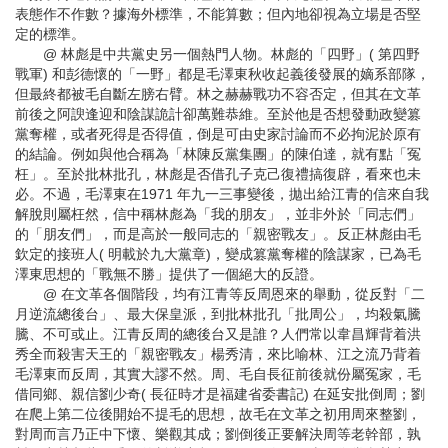
表態作不作數？據海外標準，不能算數；但內地卻視為立場是否堅
定的標準。
@ 林彪是中共黨史另一個熱門人物。林彪的「四野」( 第四野
戰軍) 和彭德懷的「一野」都是毛澤東秋收起義後發展的嫡系部隊，
但最終都被毛自斷左膀右臂。林之赫赫戰功不容否定，但其在文革
前後之阿諛逢迎和陰謀詭計卻萬難恭維。至於他是否想發動政變篡
黨奪權，或者死得是否得值，倒是可由史家討論而不必拘泥於原有
的結論。例如與他合稱為「林陳反黨集團」的陳伯達，就有點「冤
枉」。至於批林批孔，林彪是否借孔子克己復禮搞復辟，看來也未
必。不過，毛澤東在1971 年九一三事變後，拋出給江青的信來自我
解脫則屬枉然，信中稱林彪為「我的朋友」，並非外於「同志們」
的「朋友們」，而是高於一般同志的「親密戰友」。反正林彪由毛
欽定的接班人( 明載於九大黨章)，變成篡黨奪權的陰謀家，已為毛
澤東思想的「戰無不勝」提供了一個絕大的反證。
@ 在文革各個階段，均有江青等反周恩來的舉動，從反對「二
月逆流總後台」、最大保皇派，到批林批孔「批周公」，均殺氣騰
騰、不可或止。江青反周的總後台又是誰？人們常以韋昌輝背着洪
秀全而殺害天王的「親密戰友」楊秀清，來比喻林、江之流乃背着
毛澤東而反周，其實大謬不然。周、毛自長征前後就份屬冤家，毛
借同鄉、親信劉少奇( 長征時才是福建省委書記) 在延安批倒周；劉
在爬上第二位後開始不提毛的思想，故毛在文革之初用周來整劉，
對周而言乃正中下懷、樂觀其成；劉倒後正要解決周等老幹部，孰