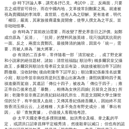
@ 時下評論人事，講究各抒己見。考試中，正、反兩面，只要
言之成理皆可得分。而在中國內地，文革後常刮翻案之風。就連被
視為賣國賊的李鴻章、袁世凱，也有人為之辯解。更有進者，明代
「權臣」嚴嵩，其家族後裔還集資開會，使學人撰文為之平反。豈
非咄咄怪事。
@ 有時為了當前政治需要，而改變了歷史界昔日之評價。如鄭
成功原為「反清」、「抗荷」的雙料民族英雄，現只強調其抗荷的
一面。反之，兩度出賣鄭氏、最後降清的施琅，因當今「統一」需
要，而被人捧為「施大將軍」。
@ 有清的二百多年，常伴隨着一部「清宮秘史」，成了野史家
和小說家的絕佳題材。諸如：清世祖福臨( 順治帝) 稱多爾袞皇父攝
政王，多爾袞與順治生母孝莊文皇后有染，病故後被順治帝下詔削
爵撤廟、沒收財物( 後由乾隆帝下詔平反)；順治董妃係秦淮名妓董
小宛，順治帝並非病歿而是到五臺山出家為僧；康熙病重時四子胤
禛進藥而駕崩，其遺詔「傳位十四子」被改為「 傳位于四子」；雍
正帝自己後來也是「暴斃」，相傳為女俠呂四娘( 呂留良之孫女) 所
刺；乾隆帝並非雍正的熹妃鈕祜祿氏所生，而是文淵閣大學士陳世
倌的兒子，有半個漢人血統；又傳其香妃係維吾爾人，因始終不屈
致香消玉殞云云。上述種種，大多不免含有野史成分，雖「事出有
因」，卻「查無實據」，仍值後人客觀地考證。
@ 太平天國史事也多撲朔迷離。如洪秀全及楊、韋之亂的平
定， 或謂洪口詔韋昌輝平定楊秀清， 然後殺韋以滅口； 但也有的認