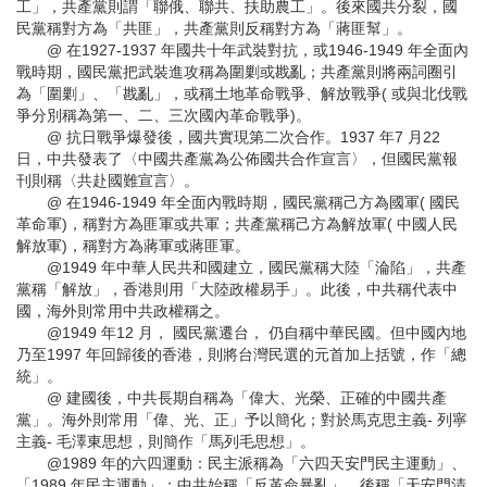
工」，共產黨則謂「聯俄、聯共、扶助農工」。後來國共分裂，國
民黨稱對方為「共匪」，共產黨則反稱對方為「蔣匪幫」。
@ 在1927-1937 年國共十年武裝對抗，或1946-1949 年全面內
戰時期，國民黨把武裝進攻稱為圍剿或戡亂；共產黨則將兩詞圈引
為「圍剿」、「戡亂」，或稱土地革命戰爭、解放戰爭( 或與北伐戰
爭分別稱為第一、二、三次國內革命戰爭)。
@ 抗日戰爭爆發後，國共實現第二次合作。1937 年7 月22
日，中共發表了〈中國共產黨為公佈國共合作宣言〉，但國民黨報
刊則稱〈共赴國難宣言〉。
@ 在1946-1949 年全面內戰時期，國民黨稱己方為國軍( 國民
革命軍)，稱對方為匪軍或共軍；共產黨稱己方為解放軍( 中國人民
解放軍)，稱對方為蔣軍或蔣匪軍。
@1949 年中華人民共和國建立，國民黨稱大陸「淪陷」，共產
黨稱「解放」，香港則用「大陸政權易手」。此後，中共稱代表中
國，海外則常用中共政權稱之。
@1949 年12 月， 國民黨遷台， 仍自稱中華民國。但中國內地
乃至1997 年回歸後的香港，則將台灣民選的元首加上括號，作「總
統」。
@ 建國後，中共長期自稱為「偉大、光榮、正確的中國共產
黨」。海外則常用「偉、光、正」予以簡化；對於馬克思主義- 列寧
主義- 毛澤東思想，則簡作「馬列毛思想」。
@1989 年的六四運動：民主派稱為「六四天安門民主運動」、
「1989 年民主運動」；中共始稱「反革命暴亂」，後稱「天安門清