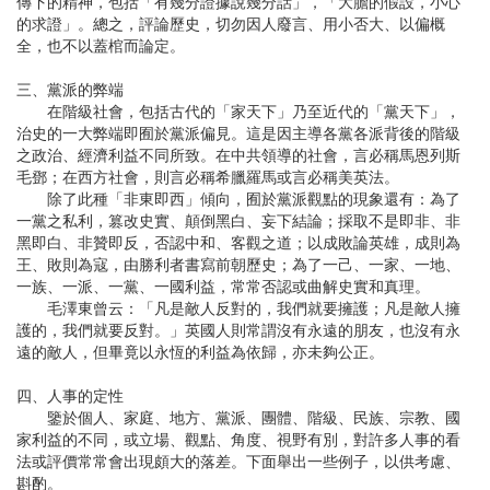
傳下的精神，包括「有幾分證據說幾分話」，「大膽的假設，小心
的求證」。總之，評論歷史，切勿因人廢言、用小否大、以偏概
全，也不以蓋棺而論定。
三、黨派的弊端
在階級社會，包括古代的「家天下」乃至近代的「黨天下」，
治史的一大弊端即囿於黨派偏見。這是因主導各黨各派背後的階級
之政治、經濟利益不同所致。在中共領導的社會，言必稱馬恩列斯
毛鄧；在西方社會，則言必稱希臘羅馬或言必稱美英法。
除了此種「非東即西」傾向，囿於黨派觀點的現象還有：為了
一黨之私利，篡改史實、顛倒黑白、妄下結論；採取不是即非、非
黑即白、非贊即反，否認中和、客觀之道；以成敗論英雄，成則為
王、敗則為寇，由勝利者書寫前朝歷史；為了一己、一家、一地、
一族、一派、一黨、一國利益，常常否認或曲解史實和真理。
毛澤東曾云：「凡是敵人反對的，我們就要擁護；凡是敵人擁
護的，我們就要反對。」英國人則常謂沒有永遠的朋友，也沒有永
遠的敵人，但畢竟以永恆的利益為依歸，亦未夠公正。
四、人事的定性
鑒於個人、家庭、地方、黨派、團體、階級、民族、宗教、國
家利益的不同，或立場、觀點、角度、視野有別，對許多人事的看
法或評價常常會出現頗大的落差。下面舉出一些例子，以供考慮、
斟酌。