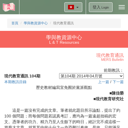
登入
Tog
Login
nav
首頁
學與教資源中心
現代教育通訊
學與教資源中心
L & T Resources
現代教育通訊
MERS Bulletin
前期教訊：
現代教育通訊 104期
本期教訊目錄
上一篇
/
下一篇
歷史教材編寫宜免囿於黨派觀點
■陳佳榮
■現代教育研究社
這是一篇沒有完成的文章。筆者就此題目所示論點，提出了約
100 個問題；而每個問題若認真考訂，應均為一篇遠超拙稿的宏
文。憑筆者的功力、精力乃至人生餘下的時日，絕計完不成這樣一
篇龐大文章，就算其中的十分之一亦恐難以奏效。是故，只能滿足