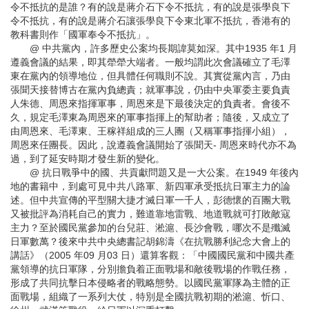
令不抵抗的是誰？有的說是蔣介石下令不抵抗，有的說是張學良下
令不抵抗，有的說是蔣介石讓張學良下令東北軍不抵抗，香港有的
教科書則作「國軍奉令不抵抗」。
@ 中共黨內，許多歷史公案均長期諱莫如深。其中1935 年1 月
遵義會議的結果，即其犖犖大端者。一般均謂此次會議確立了毛澤
東在黨內的領導地位，但具體任何職則不說。其實從黨內言，乃由
張聞天接替博古在黨內負總責；就軍事說，仍由中央軍委主要負責
人朱德、周恩來指揮軍事，周恩來是下最後決定的負責者。會後不
久，規定毛澤東為周恩來的軍事指揮上的幫助者；隨後，又成立了
由周恩來、毛澤東、王稼祥組成的三人團（又稱軍事指揮小組），
周恩來任團長。因此，說遵義會議開始了張聞天- 周恩來時代亦不為
過，到了延安時期才發生新的變化。
@ 抗日戰爭中的國、共貢獻問題又是一大公案。在1949 年後內
地的書籍中，到處可見中共八路軍、新四軍承受抵抗日軍主力的論
述。但中共宣傳的平型關大捷才滅日軍一千人，彭德懷的百團大戰
又被批評為消耗自己的實力，難道靠地雷戰、地道戰就可打敗敵寇
主力？至於國民黨參加的台兒莊、淞滬、長沙會戰，哪次不是殲滅
日軍數萬？後來中共中央總書記胡錦濤《在抗戰勝利紀念大會上的
講話》（2005 年09 月03 日）還算客觀：「中國國民黨和中國共產
黨領導的抗日軍隊，分別擔負着正面戰場和敵後戰場的作戰任務，
形成了共同抗擊日本侵略者的戰略態勢。以國民黨軍隊為主體的正
面戰場，組織了一系列大仗，特別是全國抗戰初期的淞滬、忻口、