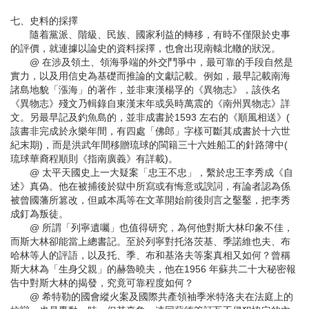
七、史料的採擇
隨着黨派、階級、民族、國家利益的轉移，有時不僅限於史事
的評價，就連據以論史的資料採擇，也會出現南轅北轍的狀況。
@ 在涉及領土、領海爭端的外交鬥爭中，最可靠的手段自然是
實力，以及用信史為基礎而推論的文獻記載。例如，最早記載南海
諸島地貌「漲海」的著作，並非東漢楊孚的《異物志》，該佚名
《異物志》殘文乃輯錄自東漢末年或吳時萬震的《南州異物志》詳
文。另最早記及釣魚島的，並非成書於1593 左右的《順風相送》(
該書非完成於永樂年間，有四處「佛郎」字樣可斷其成書於十六世
紀末期)，而是洪武年間移贈琉球的閩籍三十六姓船工的針路簿中(
琉球華裔程順則《指南廣義》有詳載)。
@ 太平天國史上一大疑案「忠王不忠」，繫於忠王李秀成《自
述》真偽。他在被捕後於獄中所寫或有悔意或諛詞，有論者認為係
被曾國藩所篡改，但戚本禹等在文革開始前後則言之鑿鑿，把李秀
成釘為叛徒。
@ 所謂「列寧遺囑」也值得研究，為何他對斯大林印象不佳，
而斯大林卻能當上總書記。至於列寧對托洛茨基、季諾維也夫、布
哈林等人的評語，以及托、季、布和基洛夫等案真相又如何？曾稱
斯大林為「生身父親」的赫魯曉夫，他在1956 年蘇共二十大秘密報
告中對斯大林的揭發，究竟可靠程度如何？
@ 希特勒的國會縱火案及國際共產領袖季米特洛夫在法庭上的