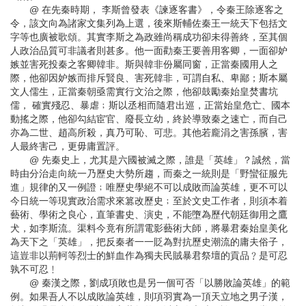
@ 在先秦時期， 李斯曾發表《諫逐客書》，令秦王除逐客之
令，該文向為諸家文集列為上選，後來斯輔佐秦王一統天下包括文
字等也廣被歌頌。其實李斯之為政雖尚稱成功卻未得善終，至其個
人政治品質可非議者則甚多。他一面勸秦王要善用客卿，一面卻妒
嫉並害死投秦之客卿韓非。斯與韓非份屬同窗，正當秦國用人之
際，他卻因妒嫉而排斥賢良、害死韓非，可謂自私、卑鄙；斯本屬
文人儒生，正當秦朝亟需實行文治之際，他卻鼓勵秦始皇焚書坑
儒， 確實殘忍、暴虐﹔斯以丞相而隨君出巡，正當始皇危亡、國本
動搖之際，他卻勾結宦官、廢長立幼，終於導致秦之速亡，而自己
亦為二世、趙高所殺，真乃可恥、可悲。其他若龐涓之害孫臏，害
人最終害己，更毋庸置評。
@ 先秦史上，尤其是六國被滅之際，誰是「英雄」？誠然，當
時由分治走向統一乃歷史大勢所趨，而秦之一統則是「野蠻征服先
進」規律的又一例證﹔唯歷史學絕不可以成敗而論英雄，更不可以
今日統一等現實政治需求來篡改歷史﹔至於文史工作者，則須本着
藝術、學術之良心，直筆書史、演史，不能墮為歷代朝廷御用之鷹
犬，如李斯流。渠料今竟有所謂電影藝術大師，將暴君秦始皇美化
為天下之「英雄」，把反秦者一一貶為對抗歷史潮流的庸夫俗子，
這豈非以荊軻等烈士的鮮血作為獨夫民賊暴君祭壇的貢品﹖是可忍
孰不可忍﹗
@ 秦漢之際，劉成項敗也是另一個可否「以勝敗論英雄」的範
例。如果吾人不以成敗論英雄，則項羽實為一頂天立地之男子漢，