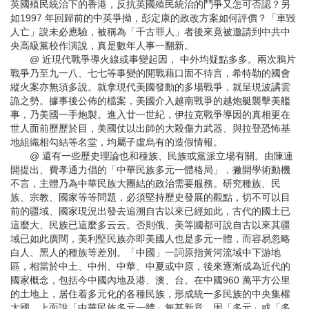
英國殖民統治下的香港，反抗英國殖民統治的鬥爭又怎可否認？另
如1997 年回歸前的中英爭拗，彭定康的政改方案如何評價？「車毀
人亡」說未必應驗，被稱為「千古罪人」者後來竟被邀請到中共中
央高級黨校作演說，真是數年人事一翻新。
@ 近現代戰爭導火線或事變起因， 中外均疑點多多。兩次鴉片
戰爭乃至九一八、七七等事變的開戰藉口固不待言，希特勒的國會
縱火案亦無須多說。就拿現代美國發動的多場戰爭，就呈現波譎雲
詭之勢。據事後公佈的檔案，美國介入越南戰爭的越炮艇襲擊美艦
事，乃美國一手炮製。進入廿一世紀，伊拉克戰爭導因的真相更在
世人面前歷歷於目，美國仗以出師的大殺傷力武器、與拉登恐怖基
地組織相勾結等名堂，均屬子虛烏有的造假情報。
@ 還有一些歷史理論也和種族、民族或黨派立場有關。由陳連
開提出、費孝通力倡的「中華民族多元一體格局」，撇開學術動機
不言，主體乃為中華民族大團結的政治需要服務。研究種族、民
族、宗教、國家等等問題，必須堅持歷史發展的觀點，切不可以目
前的疆域、國家現況出發去追溯自古以來已經如此，古代的國土已
這麼大、民族已這麼多云云。否則俄、美等國都可說自古以來其疆
域已如此廣闊，美利堅民族亦即美國人也是多元一體，而容易忽略
白人、黑人的種族等差別。「中國」一詞原指黃河流域中下游地
區，相當於中土、中州、中華、中夏或中原，後來逐漸成為近代的
國家概念，包括今中國內地及港、澳、台。在中國960 萬平方公里
的土地上，居住着多元化的各種民族，形成統一多民族的中央集權
大國。上面說「中華民族多元一體」無甚新意，因「多元」或「多