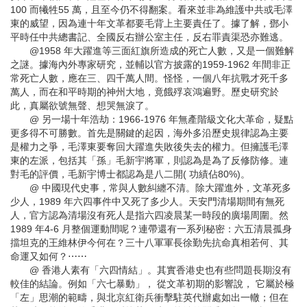
100 而犧牲55 萬，且至今仍不得翻案。看來並非為維護中共或毛澤
東的威望，因為連十年文革都要毛背上主要責任了。據了解，鄧小
平時任中共總書記、全國反右辦公室主任，反右罪責渠恐亦難逃。
@1958 年大躍進等三面紅旗所造成的死亡人數，又是一個難解
之謎。據海內外專家研究，並輔以官方披露的1959-1962 年間非正
常死亡人數，應在三、四千萬人間。怪怪，一個八年抗戰才死千多
萬人，而在和平時期的神州大地，竟餓殍哀鴻遍野。歷史研究於
此，真屬欲號無聲、想哭無淚了。
@ 另一場十年浩劫：1966-1976 年無產階級文化大革命，疑點
更多得不可勝數。首先是關鍵的起因，海外多沿歷史規律認為主要
是權力之爭，毛澤東要奪回大躍進失敗後失去的權力。但擁護毛澤
東的左派，包括其「孫」毛新宇將軍，則認為是為了反修防修。連
對毛的評價，毛新宇博士都認為是八二開( 功績佔80%)。
@ 中國現代史事，常與人數糾纏不清。除大躍進外，文革死多
少人，1989 年六四事件中又死了多少人。天安門清場期間有無死
人，官方認為清場沒有死人是指六四凌晨某一時段的廣場周圍。然
1989 年4-6 月整個運動間呢？連帶還有一系列秘密：六五清晨孤身
擋坦克的王維林伊今何在？三十八軍軍長徐勤先抗命真相若何、其
命運又如何？⋯⋯
@ 香港人素有「六四情結」。其實香港史也有些問題長期沒有
較佳的結論。例如「六七暴動」， 從文革初期的影響說， 它屬於極
「左」思潮的範疇，與北京紅衛兵衝擊駐英代辦處如出一轍；但在