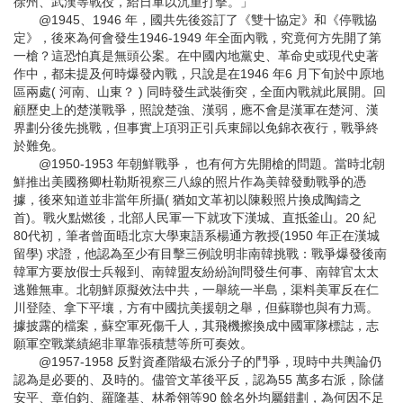
徐州、武漢等戰役，給日軍以沉重打擊。」
@1945、1946 年，國共先後簽訂了《雙十協定》和《停戰協
定》，後來為何會發生1946-1949 年全面內戰，究竟何方先開了第
一槍？這恐怕真是無頭公案。在中國內地黨史、革命史或現代史著
作中，都未提及何時爆發內戰，只說是在1946 年6 月下旬於中原地
區兩處( 河南、山東？ ) 同時發生武裝衝突，全面內戰就此展開。回
顧歷史上的楚漢戰爭，照說楚強、漢弱，應不會是漢軍在楚河、漢
界劃分後先挑戰，但事實上項羽正引兵東歸以免錦衣夜行，戰爭終
於難免。
@1950-1953 年朝鮮戰爭， 也有何方先開槍的問題。當時北朝
鮮推出美國務卿杜勒斯視察三八線的照片作為美韓發動戰爭的憑
據，後來知道並非當年所攝( 猶如文革初以陳毅照片換成陶鑄之
首)。戰火點燃後，北部人民軍一下就攻下漢城、直抵釜山。20 紀
80代初，筆者曾面晤北京大學東語系楊通方教授(1950 年正在漢城
留學) 求證，他認為至少有目擊三例說明非南韓挑戰：戰爭爆發後南
韓軍方要放假士兵報到、南韓盟友紛紛詢問發生何事、南韓官太太
逃難無車。北朝鮮原擬效法中共，一舉統一半島，渠料美軍反在仁
川登陸、拿下平壤，方有中國抗美援朝之舉，但蘇聯也與有力焉。
據披露的檔案，蘇空軍死傷千人，其飛機擦換成中國軍隊標誌，志
願軍空戰業績絕非單靠張積慧等所可奏效。
@1957-1958 反對資產階級右派分子的鬥爭，現時中共輿論仍
認為是必要的、及時的。儘管文革後平反，認為55 萬多右派，除儲
安平、章伯鈞、羅隆基、林希翎等90 餘名外均屬錯劃，為何因不足