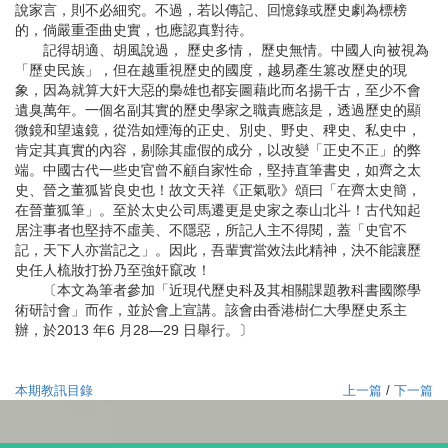
說家言，則不必細究。不過，若以傳記、回憶錄或歷史劇為標榜
的，倘嚴重歪曲史實，也應認真對待。
記得胡適、胡風說過， 歷史多情， 歷史無情。中國人向被視為
「歷史民族」，但在越重視歷史的國度，越易產生篡改歷史的現
象，因為就算大奸大惡的梟雄也都妄圖藉此而名揚千古，至少不會
遺臭萬年。一個名副其實的歷史學家之職責應該是，透過歷史的顯
微鏡和望遠鏡，從浩如煙海的正史、別史、野史、稗史、私史中，
肯定其真實的內容，剔除其虛假的成分，以改變「正史不正」的弊
端。中國古代一些史官曾不顧自家性命，堅持直筆書史，如齊之太
史、晉之董狐皆良史也！故文天祥《正氣歌》頌曰「在齊太史簡，
在晉董狐筆」。至於太史公司馬遷更是史家之泰山北斗！古代知起
居注事者也堅持不虛美、不隱惡，所記人主不得閱，蓋「史官不
記，天下人亦當記之」。因此，吾輩實當效法此精神，決不能讓歷
史任人梳妝打扮乃至強奸竄改！
〔本文為筆者參加「近現代歷史科及其相關課題教科書國際學
術研討會」而作，並於會上宣講。該會由香港樹仁大學歷史系主
辦，於2013 年6 月28—29 日舉行。〕
本期教訊目錄
上一篇
/
下一篇