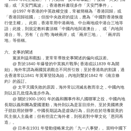
場」或「天安門風波」；香港教科書現多作「天安門事件」。
@1997 年香港的中英政權交接，常被簡稱為「香港回歸」或
「香港回歸祖國」；但按中央政府的提法，應為「中國對香港恢復
行使主權」。此前，香港常用中港兩地、中台兩地或中港台三地等
語；此後，則規定教科書須稱「中國內地與港澳台」、或「內地與
港台」等。另有「( 台灣) 海峽兩岸」或「兩岸三地」、「兩岸四
地」等俗稱。
六、史事的闡述
黨派利益和觀點，更常常導致史事闡述的偏向或誤差。
@ 對於1840 年爆發的中英鴉片戰爭( 香港或以1839 年為開
始)，海外常謂為兩國貿易觀念不同所引致；至於香港島的割讓，過
去香港常以1841 年英軍登陸為始，內地則繫於1842 年《南京條
約》的簽訂。
@ 太平天國失敗的原因，海外常以消滅名教而非之，中國內地
則以反孔批儒為進步作為。
@ 關於1900-1901 年的義和團事件和八國聯軍之役，中國內地
長期以義和團為愛國運動，海外則以為是盲目排外。至於美國將庚
子賠款用於辦學，中國長期認為是虛偽行為，目的在於培養親美的
民主個人主義者；但有些流亡海外者，則視若對中華文化「恩同再
造」。
@ 日本在1931 年發動侵略東北的「九一八事變」。當時中國下