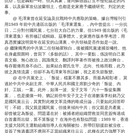
抗辯，也是轟動一時。但其真象，連同蘇德簽訂互不侵犯協定的內
幕，以及蘇軍攻佔波蘭領土，也都是史家應予繼續研究、判定的史
事。
@ 毛澤東曾在延安論及抗戰時中共應取的策略。據台灣報刊引
用1949 年前中共邊區出版的「毛澤東選集」，內中曾提出：一分抗
日，二分對付國民黨，七分壯大自己的力量。但1949 後出版的《毛
澤東選集》有所修訂或輯錄。茲事體大，史家應作版本學考證，用
真憑實據說明當年在延安的山溝裏，中共領袖是否作如是一說。
@ 繼陳獨秀的中共第二任領袖瞿秋白，後被國民黨逮捕並犧牲。他
在身處囹圄時，曾寫下《多餘的話》。其中一要點，係說明自己素
喜文藝、無心政治，因識俄文、翻譯列寧著作而被推上政治舞台，
每存厭倦而身不由己。如果結合瞿氏生平、志向、性格而觀，此乃
彼之真情流露；但卻不為毛澤東等所諒解，視之若失節叛變。
@ 在中共黨史上，「叛徒」檔案不勝其多。而最為昭彰者， 莫
過於中共中央副主席、中華人民共和國主席劉少奇的「叛徒、內
奸、工賊」一案。此外，如薄一波、安子文等「六十一叛徒集團
案」，也是擾攘一時。猶記前些年安子文之子在港數落李柱銘乃父
是國民黨云云，其實對此種文革流傳的唯成分論，只要如此回答即
可：不錯，我父親是國民黨，但後來傾向中共；你父親是共產黨，
卻曾被定為叛徒。問題還在於：被捕者經組織營救並同意簽悔過或
自首書而出獄，算不算叛徒？ 在海外也有類似問題：1989 年，香港
支援大陸民主運動組織領導人在海關被扣，所帶巨額援款被沒收，
並簽了悔過書謂不應與不正當組織來往云云，此種在武力強壓下的