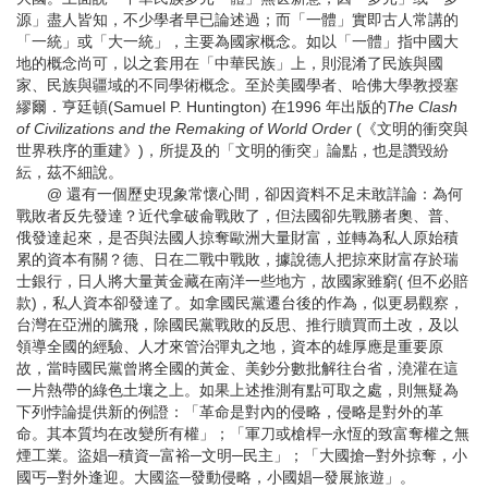
源」盡人皆知，不少學者早已論述過；而「一體」實即古人常講的
「一統」或「大一統」，主要為國家概念。如以「一體」指中國大
地的概念尚可，以之套用在「中華民族」上，則混淆了民族與國
家、民族與疆域的不同學術概念。至於美國學者、哈佛大學教授塞
繆爾．亨廷頓(Samuel P. Huntington) 在1996 年出版的
The Clash
of Civilizations and the Remaking of World Order
(《文明的衝突與
世界秩序的重建》)，所提及的「文明的衝突」論點，也是讚毀紛
紜，茲不細說。
@ 還有一個歷史現象常懷心間，卻因資料不足未敢詳論：為何
戰敗者反先發達？近代拿破侖戰敗了，但法國卻先戰勝者奧、普、
俄發達起來，是否與法國人掠奪歐洲大量財富，並轉為私人原始積
累的資本有關？德、日在二戰中戰敗，據說德人把掠來財富存於瑞
士銀行，日人將大量黃金藏在南洋一些地方，故國家雖窮( 但不必賠
款)，私人資本卻發達了。如拿國民黨遷台後的作為，似更易觀察，
台灣在亞洲的騰飛，除國民黨戰敗的反思、推行贖買而土改，及以
領導全國的經驗、人才來管治彈丸之地，資本的雄厚應是重要原
故，當時國民黨曾將全國的黃金、美鈔分數批解往台省，澆灌在這
一片熱帶的綠色土壤之上。如果上述推測有點可取之處，則無疑為
下列悖論提供新的例證：「革命是對內的侵略，侵略是對外的革
命。其本質均在改變所有權」；「軍刀或槍桿─永恆的致富奪權之無
煙工業。盜娼─積資─富裕─文明─民主」；「大國搶─對外掠奪，小
國丐─對外逢迎。大國盜─發動侵略，小國娼─發展旅遊」。