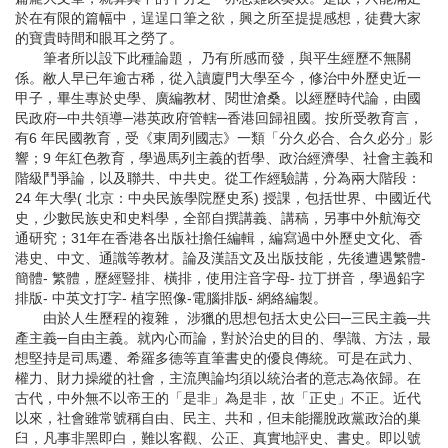
於在有限的篇幅中，逞逞口筆之欲，興之所至提提感想，徒費大家
的寶貴時間和眼耳之勞了。
筆者所以設下此種論題， 乃有所感而發，與平生經歷不無關
係。敝人早已年逾古稀，從入讀廈門大學至今，修治中外歷史近一
甲子，畢生專於史學、廣編教材、閱世滄桑。以經歷時代論，由國
民政府─中共領導─港英政府管轄─香港回歸祖國。按所受教育言，
有6 年民國教育，受《東周列國志》一類「分久必合、合久必分」影
響；9 年紅色教育，學過馬列主義的哲學、政治經濟學、社會主義和
階級鬥爭論，以及聯共、中共史。從工作經驗講，分為兩大階段：
24 年大學( 北京：中央民族學院歷史系) 授課，包括世界、中國近代
史，少數民族史和史料學，全部自撰講義、講稿，另事中外航海交
通研究；31年在香港各出版社擔任編輯，編寫過中外歷史文化、香
港史、中文、通識等教材。論及漢語文及出版技能，先後遭遇繁體-
簡體- 繁體，歷經豎排、橫排，使用注音字母- 拉丁拼音，學過鉛字
排版- 中英文打字- 植字照像-電腦排版- 網絡編製。
由於人生歷程的複雜， 涉獵的思想包括太史公曰─三民主義─共
產主義─自由主義。就內心而論，對於治史的目的、學識、方法，最
想堅持是司馬遷、希羅多德等直筆書史的優良傳統。可是在武力、
權力、財力操縱的社會，主流輿論均須以統治者的意志為依歸。在
古代，中外無不以帝王的「是非」為是非，故「正史」不正。近代
以來，社會雖常號稱自由、民主、共和，但未能擺脫政黨政治的巢
臼，凡事非黑即白，難以客觀、公正、真實地評史、書史。即以號