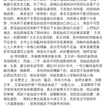
截雖引致安史之亂、丟了帝位，卻賴白居易的詩作而得以名垂千古:
「在天願作比翼鳥，在地願為連理枝。天長地久有時盡，此恨綿綿
無絕期」。唯若逆評《長恨歌》的話，唐玄宗是根本不配消受如此
歎頌的。雖然他下令貴妃自縊係出於被迫，但若兩人相愛十分真
摯，作為男子更兼君皇的他竟不能保護自己的心上人，簡直不可思
議，更遑論由他充當劊子手親自下令逼紅顏知己自盡了。人們也許
會說，他這樣做是為了惜命保位，既然如此又何必奢談甚麼「 天長
地久」的愛情呢? 大丈夫生當何歡、死又何懼，想年輕時的李隆基在
平定韋后、太平公主等亂時表現得何等英勇果敢，而晚年卻靠處死
心上人來保全一具無心的殘軀，皇位丟失固不足論，後來竟蒙受被
宦官強逼遷宮之羞辱，簡直生不如死，終於憂憤而死，嗚呼哀哉!
@ 學習國史，常被教導應崇敬岳飛、文天祥一類的民族英雄。
英雄既標上「民族」二字，顯見不同民族觀感有異。漢族認為的英
雄，女真、蒙古卻未必苟同。猶記20 紀50 年代，一些少數民族民眾
聽見播說「楊家將」，竟有把收音機砸了的。成吉思汗及拔都等雖
以西征而攻打亞、歐好多地區，但卻是蒙古人崇敬的英雄人物。
@ 在歷史上，篡位的「亂臣」而有大作為， 如明永樂帝、清雍
正帝， 又當如何評價？明成祖造就了「永樂之治」，其遣鄭和下西
洋堪與漢武帝派張騫通西域、唐太宗被尊天可汗相比美，然以靖難
而奪權、用誅十族加諸方孝孺，卻難辭其咎。清世祖治績也屬「康
雍乾盛世」，唯弒父奪位疑案迄今揮之不去，其所造文字獄而作
《大義覺迷錄》，後來則被其子乾隆帝所回收。