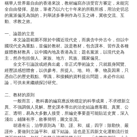
稱華人世界最自由的香港來說，教材編寫亦須受官方審定，未能完
全自由發揮。是故，筆者乃以六七十年來的所觀所感，用治史切忌
的黨派偏見為鵠的，列舉諸多事例作為引玉之磚，冀收交流、互
動、求教之效。
一、論題的立意
本文論題範圍不限於中國近現代史，而廣含中外古今，但以中
國現代史為重點，並偏於教材。說是教材，包含課本、習作及各種
媒體教材教具，以中國內地及香港為主；題名黨派，以現代史為
主，然亦包括個人、家族、地方、民族、國家偏見。
全文不引論說或經典出處，非正式學術論文，只就親身閱覽、
經歷談感想體會，以供參考。所提人、地、時、事、物及因果，只
憑自己的歷史觀點、學識，和接觸的資料提出問題，未必作出結
論，可供未來繼續探討研究。
二、教材的原則
一般而言， 教科書的編寫應反映穩定的科學成果，不求標新立
異、不強調個人見解。歷史課本導出的治史結論應客觀、真實、公
正、透明，易為大多數人接受，所編史事要盡可能貼近史實，深入
淺出，鋪陳有序，敘事簡明，圖文並茂。
胡適有云，治學原則為「勤、謹、和、緩」四字：除勤快、嚴
謹外，要做到立論平和、緩下結論。這也是五四新文化運動流行並