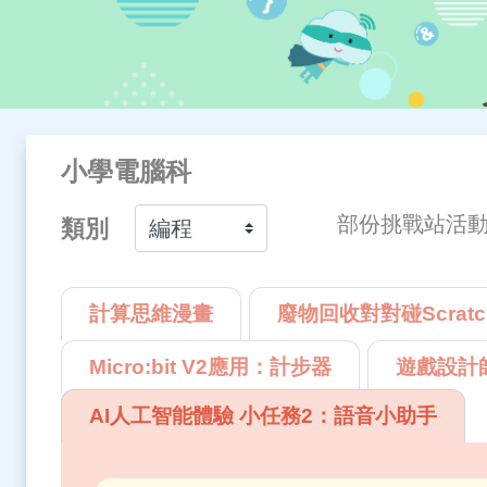
小學電腦科
部份挑戰站活
類別
計算思維漫畫
廢物回收對對碰Scratc
Micro:bit V2應用：計步器
遊戲設計師 
AI人工智能體驗 小任務2：語音小助手