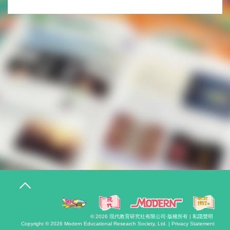
T
o
g
g
l
© 2026
現代教育研究社有限公司
·版權所有 |
私隱聲明
e
Copyright © 2026
Modern Educational Research Society, Ltd. |
Privacy Statement
n